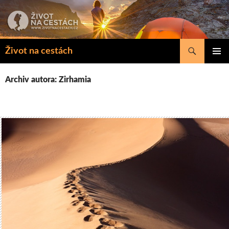
Přejít
k
obsahu
webu
Hledat
Život na cestách
ZÁKLAD
NAVIGA
Archiv autora: Zirhamia
MENU