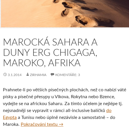
MAROCKÁ SAHARA A
DUNY ERG CHIGAGA,
MAROKO, AFRIKA
3.1.2014
ZIRHAMIA
KOMENTÁŘE: 3
Prahnete-li po větších písečných plochách, než co nabízí váté
písky a písečné přesypy u Vlkova, Rokytna nebo Bzence,
vydejte se na africkou Saharu. Za tímto účelem je nejlépe tj.
nejsnadněji se vypravit v rámci all-inclusive balíčků
do
Egypta
a Tunisu nebo úplně nezávisle a samostatně – do
Marocká Sahara a duny Erg Chigag
Maroka.
Pokračování textu
→