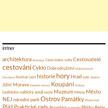
ŠTÍTKY
architektura
Cestovatelé
Cesta kolem světa
Autostop
cestování
Cyklo
Dobrodružství
Dobročinnost
hory
historie
Hrad
Festival
Gent
Dovolená
Indie
Jezero
Koupání
Jižní Morava
Kultura
Kanárské ostrovy
Město
Muzeum
Lednicko-valtický areál
moře
Města
Ostrov
Památky
NEJ
národní park
Plavba lodí
Pláž
Praktické rady
Pěšky
Relax
Promítání