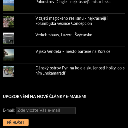
Poloostrov Dingle - nejkrásnější místo Irska
V zajetí magického realismu - nejkrásnější
kolumbijská vesnice Concepción
Verkehrshaus, Luzern, Švýcarsko
V jako Vendeta – město Sartène na Korsice
Dánský ostrov Fyn na kole a zkušenosti holky, co s
ním „nekamarádí“
UPOZORNĚNÍ NA NOVÉ ČLÁNKY E-MAILEM!
E-mail: