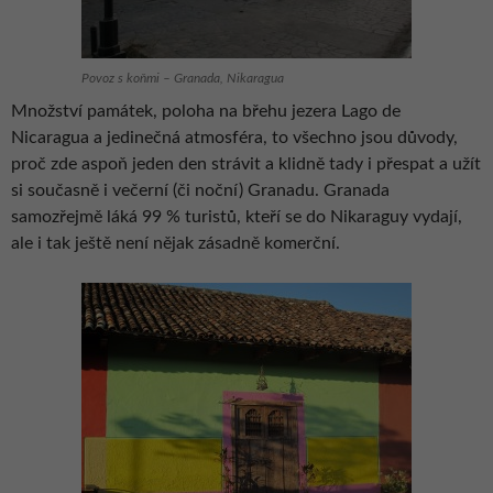
Povoz s koňmi – Granada, Nikaragua
Množství památek, poloha na břehu jezera Lago de
Nicaragua a jedinečná atmosféra, to všechno jsou důvody,
proč zde aspoň jeden den strávit a klidně tady i přespat a užít
si současně i večerní (či noční) Granadu. Granada
samozřejmě láká 99 % turistů, kteří se do Nikaraguy vydají,
ale i tak ještě není nějak zásadně komerční.