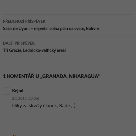
houby (díl 9.)
Navigace
PŘEDCHOZÍ PŘÍSPĚVEK
pro
Salar de Uyuni – největší solná pláň na světě, Bolívie
příspěvky
DALŠÍ PŘÍSPĚVEK
Tři Grácie, Lednicko-valtický areál
1 KOMENTÁŘ U „GRANADA, NIKARAGUA“
Kejml
2.5.2013 (23:36)
Díky za skvělý článek, Rade ;-)