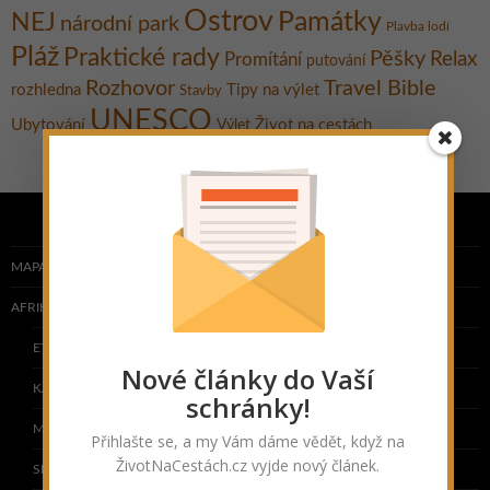
Ostrov
Památky
NEJ
národní park
Plavba lodí
Pláž
Praktické rady
Pěšky
Relax
Promítání
putování
Rozhovor
Travel Bible
rozhledna
Tipy na výlet
Stavby
UNESCO
Ubytování
Život na cestách
Výlet
MAPA NAVŠTÍVENÝCH ZEMÍ
AFRIKA
ETIOPIE
Nové články do Vaší
KAPVERDY
schránky!
MAROKO
Přihlašte se, a my Vám dáme vědět, když na
ŽivotNaCestách.cz vyjde nový článek.
SENEGAL