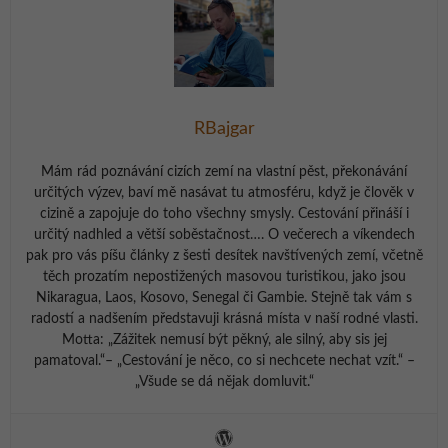
RBajgar
Mám rád poznávání cizích zemí na vlastní pěst, překonávání
určitých výzev, baví mě nasávat tu atmosféru, když je člověk v
cizině a zapojuje do toho všechny smysly. Cestování přináší i
určitý nadhled a větší soběstačnost…. O večerech a víkendech
pak pro vás píšu články z šesti desítek navštívených zemí, včetně
těch prozatím nepostižených masovou turistikou, jako jsou
Nikaragua, Laos, Kosovo, Senegal či Gambie. Stejně tak vám s
radostí a nadšením představuji krásná místa v naší rodné vlasti.
Motta: „Zážitek nemusí být pěkný, ale silný, aby sis jej
pamatoval.“– „Cestování je něco, co si nechcete nechat vzít.“ –
„Všude se dá nějak domluvit.“