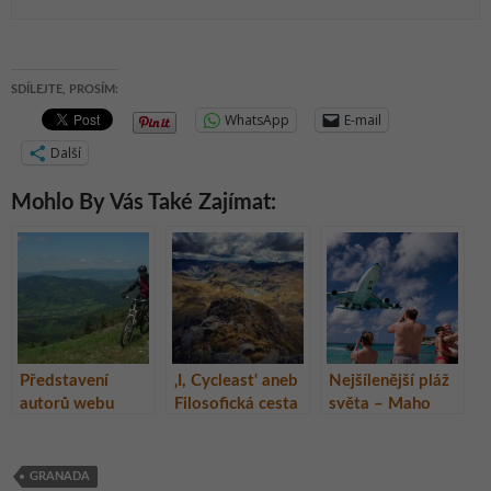
SDÍLEJTE, PROSÍM:
WhatsApp
E-mail
Další
Mohlo By Vás Také Zajímat:
Představení
‚I, Cycleast‘ aneb
Nejšílenější pláž
autorů webu
Filosofická cesta
světa – Maho
ŽivotNaCestách.
do nitra duše
Beach na ostrově
cz: Radovan
Matěje Balgy –
St. Marteen
Ždímání suché
(Svatý Martin)
GRANADA