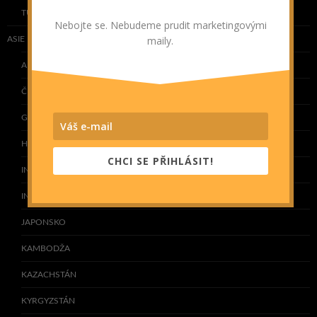
TUNISKO
Nebojte se. Nebudeme prudit marketingovými
maily.
ASIE
ARMÉNIE
ČÍNA
GRUZIE
HONG KONG
CHCI SE PŘIHLÁSIT!
INDIE
INDONÉSIE
JAPONSKO
KAMBODŽA
KAZACHSTÁN
KYRGYZSTÁN