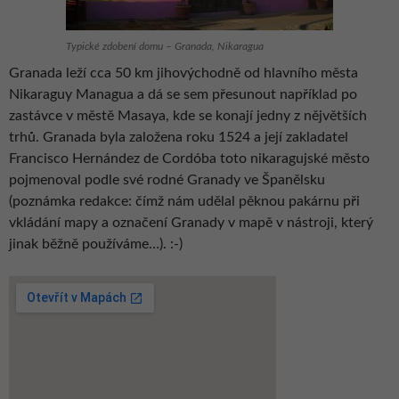
Typické zdobení domu – Granada, Nikaragua
Granada leží cca 50 km jihovýchodně od hlavního města
Nikaraguy Managua a dá se sem přesunout například po
zastávce v městě Masaya, kde se konají jedny z nějvětších
trhů. Granada byla založena roku 1524 a její zakladatel
Francisco Hernández de Cordóba toto nikaragujské město
pojmenoval podle své rodné Granady ve Španělsku
(poznámka redakce: čímž nám udělal pěknou pakárnu při
vkládání mapy a označení Granady v mapě v nástroji, který
jinak běžně používáme…). :-)