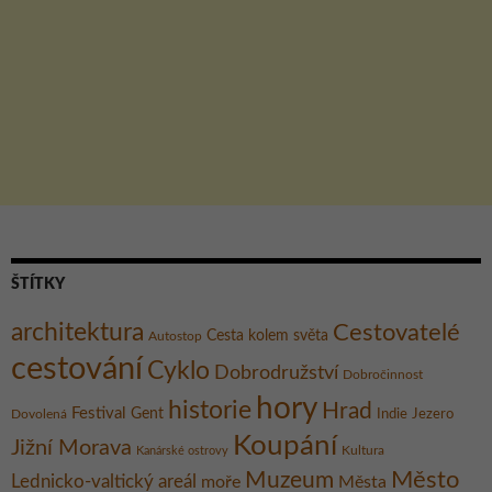
ŠTÍTKY
architektura
Cestovatelé
Cesta kolem světa
Autostop
cestování
Cyklo
Dobrodružství
Dobročinnost
hory
historie
Hrad
Festival
Gent
Dovolená
Indie
Jezero
Koupání
Jižní Morava
Kultura
Kanárské ostrovy
Město
Muzeum
Lednicko-valtický areál
moře
Města