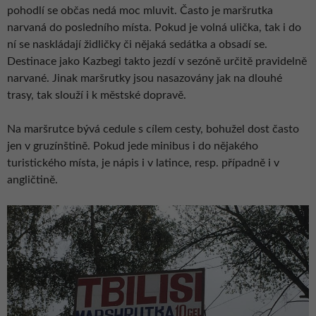
pohodlí se občas nedá moc mluvit. Často je maršrutka
narvaná do posledního místa. Pokud je volná ulička, tak i do
ní se naskládají židličky či nějaká sedátka a obsadí se.
Destinace jako Kazbegi takto jezdí v sezóně určitě pravidelně
narvané. Jinak maršrutky jsou nasazovány jak na dlouhé
trasy, tak slouží i k městské dopravě.
Na maršrutce bývá cedule s cílem cesty, bohužel dost často
jen v gruzínštině. Pokud jede minibus i do nějakého
turistického místa, je nápis i v latince, resp. případně i v
angličtině.