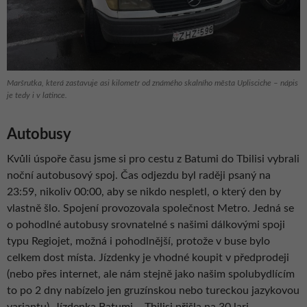
Maršrutka, která zastavuje asi kilometr od známého skalního města Uplisciche – nápis
je tedy i v latince.
Autobusy
Kvůli úspoře času jsme si pro cestu z Batumi do Tbilisi vybrali
noční autobusový spoj. Čas odjezdu byl raději psaný na
23:59, nikoliv 00:00, aby se nikdo nespletl, o který den by
vlastně šlo. Spojení provozovala společnost Metro. Jedná se
o pohodlné autobusy srovnatelné s našimi dálkovými spoji
typu Regiojet, možná i pohodlnější, protože v buse bylo
celkem dost místa. Jízdenky je vhodné koupit v předprodeji
(nebo přes internet, ale nám stejně jako našim spolubydlícím
to po 2 dny nabízelo jen gruzínskou nebo tureckou jazykovou