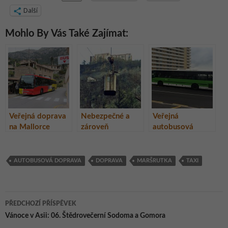
Další
Mohlo By Vás Také Zajímat:
Veřejná doprava
Nebezpečné a
Veřejná
na Mallorce
zároveň
autobusová
vzrušující
doprava na
stalinské lanovky
Tenerife
v Gruzii
AUTOBUSOVÁ DOPRAVA
DOPRAVA
MARŠRUTKA
TAXI
Navigace
PŘEDCHOZÍ PŘÍSPĚVEK
pro
Vánoce v Asii: 06. Štědrovečerní Sodoma a Gomora