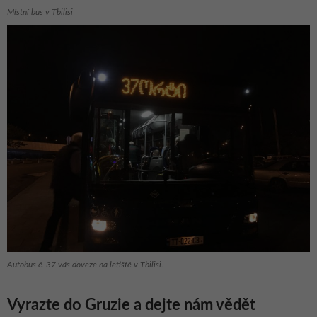
Místní bus v Tbilisi
Autobus č. 37 vás doveze na letiště v Tbilisi.
Vyrazte do Gruzie a dejte nám vědět