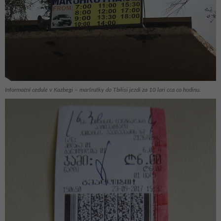
Informační cedule v Kazbegi – maršrutky do Tbilisi jezdí za 10 lari cca co hodinu.