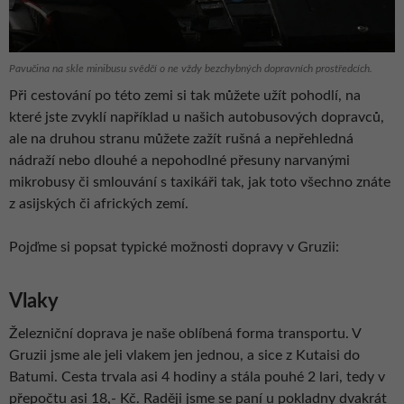
Pavučina na skle minibusu svědčí o ne vždy bezchybných dopravních prostředcích.
Při cestování po této zemi si tak můžete užít pohodlí, na
které jste zvyklí například u našich autobusových dopravců,
ale na druhou stranu můžete zažít rušná a nepřehledná
nádraží nebo dlouhé a nepohodlné přesuny narvanými
mikrobusy či smlouvání s taxikáři tak, jak toto všechno znáte
z asijských či afrických zemí.
Pojďme si popsat typické možnosti dopravy v Gruzii:
Vlaky
Železniční doprava je naše oblíbená forma transportu. V
Gruzii jsme ale jeli vlakem jen jednou, a sice z Kutaisi do
Batumi. Cesta trvala asi 4 hodiny a stála pouhé 2 lari, tedy v
přepočtu asi 18,- Kč. Raději jsme se paní u pokladny dvakrát