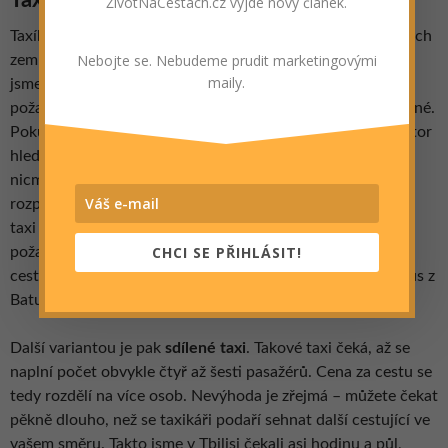
Taxi
ŽivotNaCestách.cz vyjde nový článek.
Taxíkem se v Gruzii jezdí poměrně často. Jak to v obdobných
Nebojte se. Nebudeme prudit marketingovými
zemích chodí, není důvod nesmlouvat. Vybavuji si, že my
maily.
jsme si na celkem dlouhou trasu domluvili namísto
požadovaných 50 lari jen 30. Ceny jsou tedy celkem rozdílné.
Pokud budete zejména v časové tísni a nebudete mít prostor
hledat levnější taxi, vezmete zřejmě zavděk i vyšší cenou;
nicméně při obsazení taxíku třemi cestovateli nebude
rozpočet na jednoho pořád nijak vysoký. S vyššími cenami
taxi počítejte v hlavním městě Tbilisi – tady jsme to z
CHCI SE PŘIHLÁSIT!
požadovaných 20 lari srazili jen na 15 lari, přičemž šlo o
cestu z jednoho autobusového nádraží, kam přijel ranní bus z
Batumi, na druhé nádraží, a sice Didube.
Další variantou je pak
sdílené taxi
. Takové taxi čeká, až se
naplní počet obvykle čtyř až šesti pasažérů. Cena za cestu se
tedy rozdělí na více osob. Nevýhoda je zřejmá – můžete čekat
pěkně dlouho, než se taxikáři podaří sehnat další cestující ve
vašem směru. Takto jsme v Tbilisi čekali asi hodinu a půl,