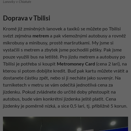
Lanovky v Chiatuře
Doprava v Tbilisi
Kromě již zmíněných lanovek a taxíků se můžete po Tbilisi
svézt zejména
metrem
a pak všemožnými autobusy a rovněž
mikrobusy a minibusy, prostě maršrutkami. My jsme si
vystačili s metrem a zbytek jsme pochodili pěšky. Pak jsme
pouze využili bus na letiště. Pro jízdu metrem a autobusy po
Tbilisi je potřeba si koupit
Metromoney Card
(cena 2 lari), na
kterou si potom dobíjíte kredit. Buď pak kartu můžete vrátit a
dostanete částku zpět, nebo si ji necháte jako suvenýr. Na
turniketech v metru se vám odečítá jednotlivá cena za
jízdenku. Pokud zvládnete do určité doby přestoupit na
autobus, bude vám konkrétní jízdenka ještě platit. Cena
jízdenky je poměrně nízká, a sice 0,5 lari, tj. přibližně 5 korun.