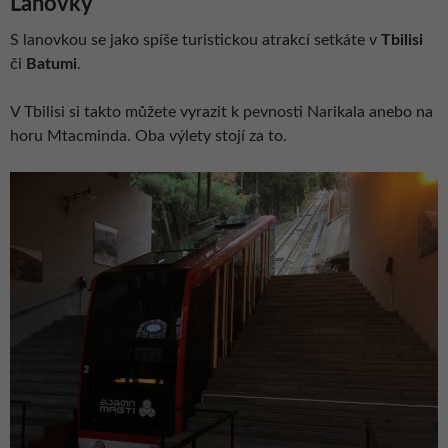
Lanovky
S lanovkou se jako spíše turistickou atrakcí setkáte v
Tbilisi
či
Batumi
.
V Tbilisi si takto můžete vyrazit k pevnosti Narikala anebo na
horu Mtacminda. Oba výlety stojí za to.