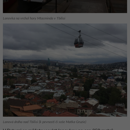
Lanovka na vrchol hory Mtacminda v Tbilisi
Lanová dráha nad Tbilisi (k pevnosti či soše Matka Gruzie)