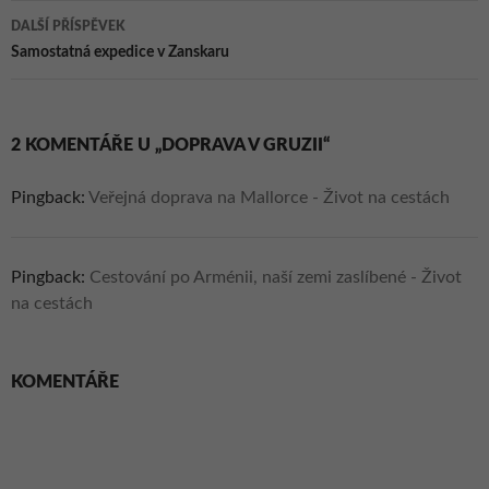
příspěvky
DALŠÍ PŘÍSPĚVEK
Samostatná expedice v Zanskaru
2 KOMENTÁŘE U „DOPRAVA V GRUZII“
Pingback:
Veřejná doprava na Mallorce - Život na cestách
Pingback:
Cestování po Arménii, naší zemi zaslíbené - Život
na cestách
KOMENTÁŘE