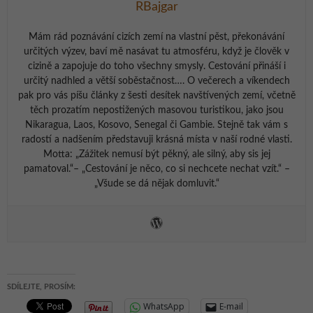
RBajgar
Mám rád poznávání cizích zemí na vlastní pěst, překonávání
určitých výzev, baví mě nasávat tu atmosféru, když je člověk v
cizině a zapojuje do toho všechny smysly. Cestování přináší i
určitý nadhled a větší soběstačnost…. O večerech a víkendech
pak pro vás píšu články z šesti desítek navštívených zemí, včetně
těch prozatím nepostižených masovou turistikou, jako jsou
Nikaragua, Laos, Kosovo, Senegal či Gambie. Stejně tak vám s
radostí a nadšením představuji krásná místa v naší rodné vlasti.
Motta: „Zážitek nemusí být pěkný, ale silný, aby sis jej
pamatoval.“– „Cestování je něco, co si nechcete nechat vzít.“ –
„Všude se dá nějak domluvit.“
SDÍLEJTE, PROSÍM:
WhatsApp
E-mail