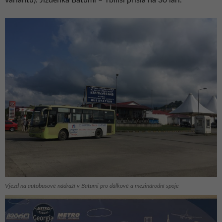
variantu). Jízdenka Batumi – Tbilisi přišla na 30 lari.
Vjezd na autobusové nádraží v Batumi pro dálkové a mezinárodní spoje