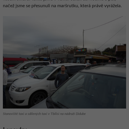
načež jsme se přesunuli na maršrutku, která právě vyrážela.
Stanoviště taxi a sdílených taxi v Tbilisi na nádraží Didube