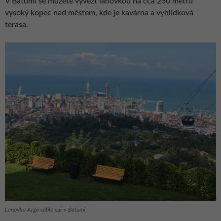
V Batumi se můžete vyvézt lanovkou na cca 250 metrů
vysoký kopec nad městem, kde je kavárna a vyhlídková
terasa.
Lanovka Argo cable car v Batumi