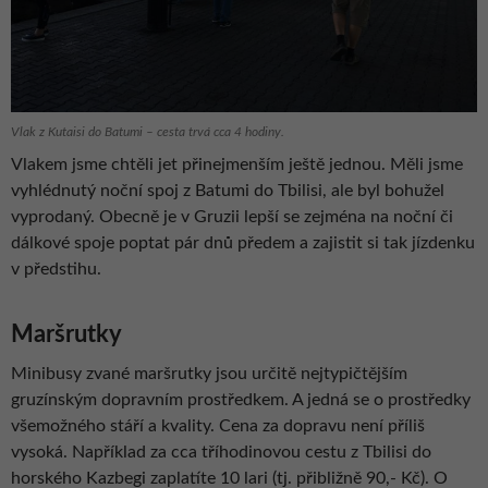
Vlak z Kutaisi do Batumi – cesta trvá cca 4 hodiny.
Vlakem jsme chtěli jet přinejmenším ještě jednou. Měli jsme
vyhlédnutý noční spoj z Batumi do Tbilisi, ale byl bohužel
vyprodaný. Obecně je v Gruzii lepší se zejména na noční či
dálkové spoje poptat pár dnů předem a zajistit si tak jízdenku
v předstihu.
Maršrutky
Minibusy zvané maršrutky jsou určitě nejtypičtějším
gruzínským dopravním prostředkem. A jedná se o prostředky
všemožného stáří a kvality. Cena za dopravu není příliš
vysoká. Například za cca tříhodinovou cestu z Tbilisi do
horského Kazbegi zaplatíte 10 lari (tj. přibližně 90,- Kč). O