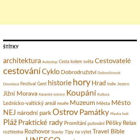
ŠTÍTKY
architektura
Cestovatelé
Cesta kolem světa
Autostop
cestování
Cyklo
Dobrodružství
Dobročinnost
hory
historie
Hrad
Festival
Gent
Dovolená
Indie
Jezero
Koupání
Jižní Morava
Kultura
Kanárské ostrovy
Město
Muzeum
Lednicko-valtický areál
moře
Města
Ostrov
Památky
NEJ
národní park
Plavba lodí
Pláž
Praktické rady
Pěšky
Relax
Promítání
putování
Rozhovor
Travel Bible
rozhledna
Tipy na výlet
Stavby