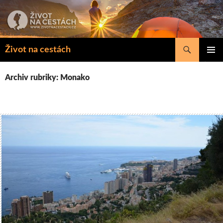
Přejít
k
obsahu
webu
Hledat
Život na cestách
ZÁKLAD
NAVIGA
Archiv rubriky: Monako
MENU