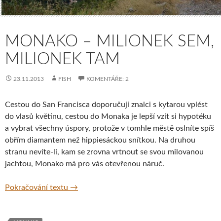
MONAKO – MILIONEK SEM,
MILIONEK TAM
23.11.2013
FISH
KOMENTÁŘE: 2
Cestou do San Francisca doporučují znalci s kytarou vplést
do vlasů květinu, cestou do Monaka je lepší vzít si hypotéku
a vybrat všechny úspory, protože v tomhle městě oslníte spíš
obřím diamantem než hippiesáckou snítkou. Na druhou
stranu nevíte-li, kam se zrovna vrtnout se svou milovanou
jachtou, Monako má pro vás otevřenou náruč.
Monako – milionek sem, milionek tam
Pokračování textu
→