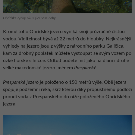
Ohridské rybky okusující naše nohy
Kromě toho Ohridské jezero vyniká svojí průzračně čistou
vodou. Viditelnost bývá až 22 metrů do hloubky. Nejkrásnější
výhledy na jezero jsou z výšky z národního parku Galičica,
kam za drobný poplatek můžete vystoupat se svým vozem po
úzké horské silničce. Odtud budete mít jako na dlani i druhé
velké makedonské jezero jménem
Prespanské
.
Prespanské jezero
je položeno o 150 metrů výše. Obě jezera
spojuje podzemní řeka, skrz kterou díky propustnému podloží
proudí voda z Prespanského do níže položeného Ohridského
jezera.