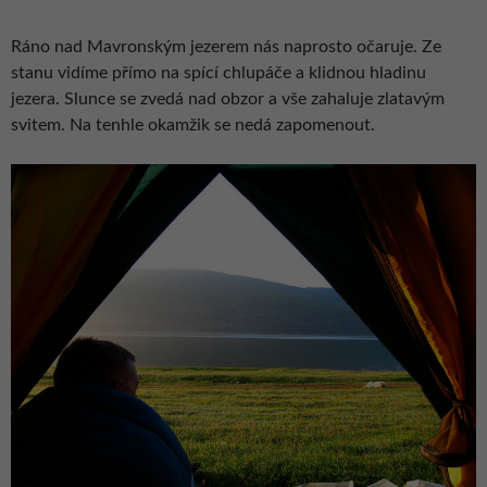
Ráno nad Mavronským jezerem nás naprosto očaruje. Ze
stanu vidíme přímo na spící chlupáče a klidnou hladinu
jezera. Slunce se zvedá nad obzor a vše zahaluje zlatavým
svitem. Na tenhle okamžik se nedá zapomenout.