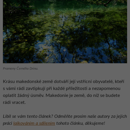
Prameny Černého Drinu.
Krásu makedonské země dotváří její vstřícní obyvatelé, kteří
s vámi rádi zavtipkují při každé příležitosti a nezapomenou
oplatit žádný úsměv. Makedonie je země, do níž se budete
rádi vracet.
Líbil se vám tento článek? Odměňte prosím naše autory za jejich
práci
lajkováním a sdílením
tohoto článku, děkujeme!