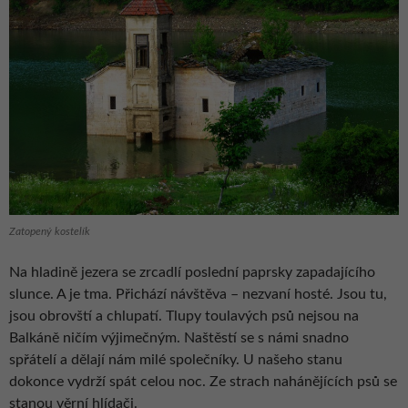
Zatopený kostelík
Na hladině jezera se zrcadlí poslední paprsky zapadajícího
slunce. A je tma. Přichází návštěva – nezvaní hosté. Jsou tu,
jsou obrovští a chlupatí. Tlupy toulavých psů nejsou na
Balkáně ničím výjimečným. Naštěstí se s námi snadno
spřátelí a dělají nám milé společníky. U našeho stanu
dokonce vydrží spát celou noc. Ze strach nahánějících psů se
stanou věrní hlídači.