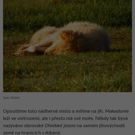
Spící hlídač
Opouštíme toto nádherné místo a míříme na jih. Makedonie
leží ve vnitrozemí, ale i přesto má své moře. Někdy tak bývá
nazýváno obrovské
Ohridské jezero
na samém jihovýchodě
země na hranicích s Albánií.