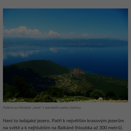
Pohled na Ohridské „moře“ z národního parku Galičica
Není to ledajaké jezero. Patří k největším krasovým jezerům
na světě a k nejhlubším na Balkáně (hloubka až 300 metrů).