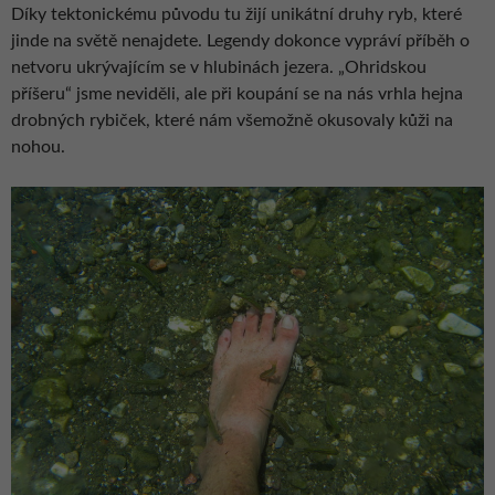
Díky tektonickému původu tu žijí unikátní druhy ryb, které
jinde na světě nenajdete. Legendy dokonce vypráví příběh o
netvoru ukrývajícím se v hlubinách jezera. „Ohridskou
příšeru“ jsme neviděli, ale při koupání se na nás vrhla hejna
drobných rybiček, které nám všemožně okusovaly kůži na
nohou.