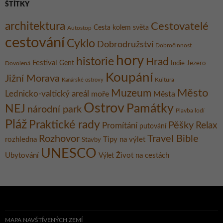
ŠTÍTKY
architektura
Cestovatelé
Cesta kolem světa
Autostop
cestování
Cyklo
Dobrodružství
Dobročinnost
hory
historie
Hrad
Festival
Gent
Dovolená
Indie
Jezero
Koupání
Jižní Morava
Kultura
Kanárské ostrovy
Město
Muzeum
Lednicko-valtický areál
moře
Města
Ostrov
Památky
NEJ
národní park
Plavba lodí
Pláž
Praktické rady
Pěšky
Relax
Promítání
putování
Rozhovor
Travel Bible
rozhledna
Tipy na výlet
Stavby
UNESCO
Ubytování
Život na cestách
Výlet
MAPA NAVŠTÍVENÝCH ZEMÍ