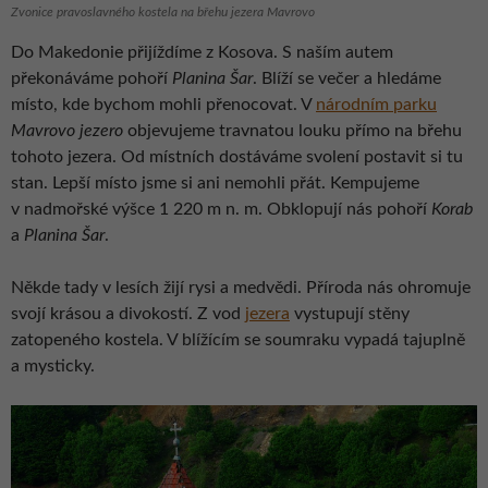
Zvonice pravoslavného kostela na břehu jezera Mavrovo
Do Makedonie přijíždíme z Kosova. S naším autem
překonáváme pohoří
Planina Šar
. Blíží se večer a hledáme
místo, kde bychom mohli přenocovat. V
národním parku
Mavrovo jezero
objevujeme travnatou louku přímo na břehu
tohoto jezera. Od místních dostáváme svolení postavit si tu
stan. Lepší místo jsme si ani nemohli přát. Kempujeme
v nadmořské výšce 1 220 m n. m. Obklopují nás pohoří
Korab
a
Planina Šar
.
Někde tady v lesích žijí rysi a medvědi. Příroda nás ohromuje
svojí krásou a divokostí. Z vod
jezera
vystupují stěny
zatopeného kostela. V blížícím se soumraku vypadá tajuplně
a mysticky.