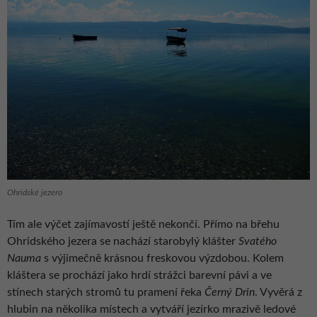
Ohridské jezero
Tím ale výčet zajímavostí ještě nekončí. Přímo na břehu
Ohridského jezera se nachází starobylý klášter
Svatého
Nauma
s výjimečně krásnou freskovou výzdobou. Kolem
kláštera se prochází jako hrdí strážci barevní pávi a ve
stínech starých stromů tu pramení řeka
Černý Drin
. Vyvěrá z
hlubin na několika místech a vytváří jezírko mrazivě ledové