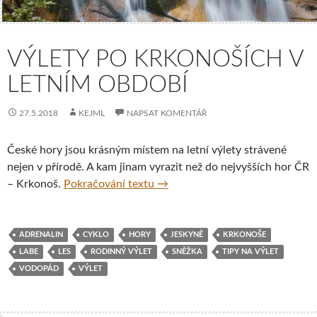
VÝLETY PO KRKONOŠÍCH V
LETNÍM OBDOBÍ
27.5.2018
KEJML
NAPSAT KOMENTÁŘ
České hory jsou krásným místem na letní výlety strávené
nejen v přírodě. A kam jinam vyrazit než do nejvyšších hor ČR
Výlety po Krkonoších v letním 
– Krkonoš.
Pokračování textu
→
ADRENALIN
CYKLO
HORY
JESKYNĚ
KRKONOŠE
LABE
LES
RODINNÝ VÝLET
SNĚŽKA
TIPY NA VÝLET
VODOPÁD
VÝLET