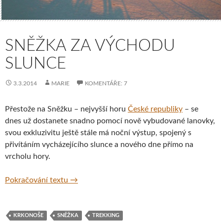
SNĚŽKA ZA VÝCHODU
SLUNCE
3.3.2014
MARIE
KOMENTÁŘE: 7
Přestože na Sněžku – nejvyšší horu
České republiky
– se
dnes už dostanete snadno pomocí nově vybudované lanovky,
svou exkluzivitu ještě stále má noční výstup, spojený s
přivítáním vycházejícího slunce a nového dne přímo na
vrcholu hory.
Sněžka za východu slunce
Pokračování textu
→
KRKONOŠE
SNĚŽKA
TREKKING