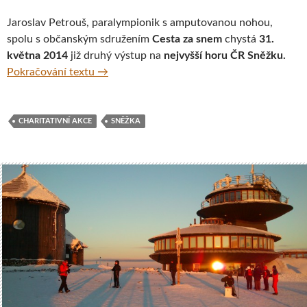
Jaroslav Petrouš, paralympionik s amputovanou nohou,
spolu s občanským sdružením
Cesta za snem
chystá
31.
května 2014
již druhý výstup na
nejvyšší horu ČR Sněžku.
Paralympionik pokoří Sněžku pro chlapce s
Pokračování textu
→
CHARITATIVNÍ AKCE
SNĚŽKA