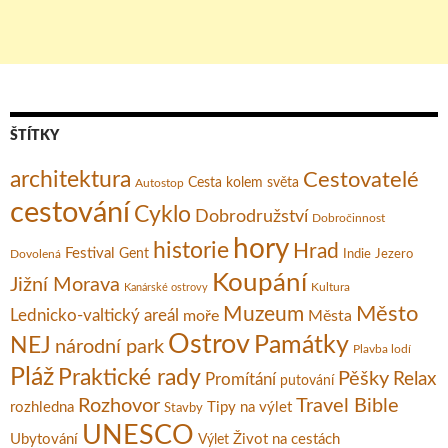
ŠTÍTKY
architektura
Cestovatelé
Cesta kolem světa
Autostop
cestování
Cyklo
Dobrodružství
Dobročinnost
hory
historie
Hrad
Festival
Gent
Dovolená
Indie
Jezero
Koupání
Jižní Morava
Kultura
Kanárské ostrovy
Město
Muzeum
Lednicko-valtický areál
moře
Města
Ostrov
Památky
NEJ
národní park
Plavba lodí
Pláž
Praktické rady
Pěšky
Relax
Promítání
putování
Rozhovor
Travel Bible
rozhledna
Tipy na výlet
Stavby
UNESCO
Ubytování
Život na cestách
Výlet