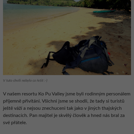
V tuto chvíli nebylo co řešit :-)
V našem resortu Ko Pu Valley jsme byli rodinným personálem
příjemně přivítáni. Všichni jsme se shodli, že tady si turistů
ještě váží a nejsou znechuceni tak jako v jiných thajských
destinacích. Pan majitel je skvělý člověk a hned nás bral za
své přátele.