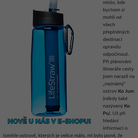
místo, kde
bychom si
mohli od
všech
přeplněných
destinací
opravdu
odpočinout.
Při plánování
itineráře cesty
jsem narazil na
„neznámý“
ostrov
Ko Jum
(někdy také
nazývaný
Ko
Pu
). Už při
hledání
informací o
tomhle ostrově, kterých je velice málo, mi bylo jasné, že