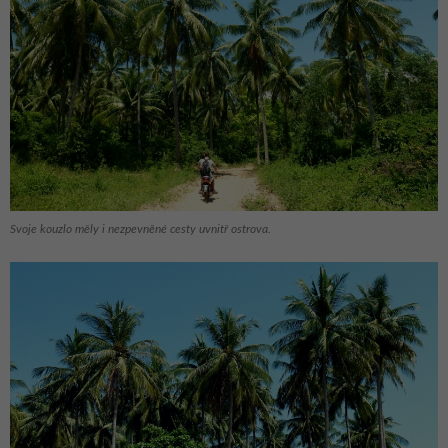
Svoje kouzlo měly i nezpevněné cesty uvnitř ostrova.