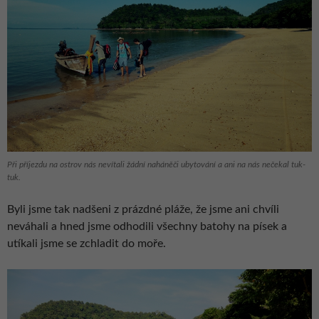
Při příjezdu na ostrov nás nevítali žádní naháněči ubytování a ani na nás nečekal tuk-
tuk.
Byli jsme tak nadšeni z prázdné pláže, že jsme ani chvíli
neváhali a hned jsme odhodili všechny batohy na písek a
utíkali jsme se zchladit do moře.