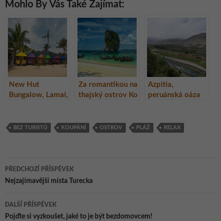
Mohlo By Vás Také Zajímat:
New Hut
Za romantikou na
Azpitia,
Bungalow, Lamai,
thajský ostrov Ko
peruánská oáza
Ko Samui,
Poda
klidu bez turistů
Thajsko
BEZ TURISTŮ
KOUPÁNÍ
OSTROV
PLÁŽ
RELAX
Navigace
PŘEDCHOZÍ PŘÍSPĚVEK
pro
Nejzajímavější místa Turecka
příspěvky
DALŠÍ PŘÍSPĚVEK
Pojďte si vyzkoušet, jaké to je být bezdomovcem!