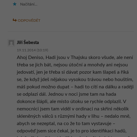
Načítání...
ODPOVĚDĚT
Jiří Šebesta
19.11.2014 (10:19)
Ahoj Deniso, Hadi jsou v Thajsku skoro všude, ale není
třeba se jich bát, nejsou útoční a mnohdy ani nejsou
jedovatí, jen je třeba si dávat pozor kam šlapeš a říká
se, že když jdeš nějakou vysokou trávou nebo houštím,
máš pokud možno dupat – hadi to cítí na dálku a raději
se odplazí dál. Jednou v noci jsme tam na hada
dokonce šlápli, ale místo útoku se rychle odplazil. V
nemocnici jsem tam viděl v ordinaci na skříni několik
skleněných válců s různými hady v lihu – nedalo mně,
abych se nezeptal, na co že to tam vystavuje –
odpověď jsem sice čekal, je to pro identifikaci hadů,