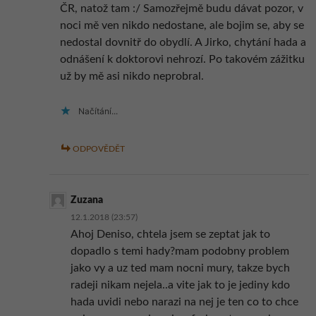
ČR, natož tam :/ Samozřejmě budu dávat pozor, v
noci mě ven nikdo nedostane, ale bojim se, aby se
nedostal dovnitř do obydlí. A Jirko, chytání hada a
odnášení k doktorovi nehrozí. Po takovém zážitku
už by mě asi nikdo neprobral.
Načítání...
ODPOVĚDĚT
Zuzana
12.1.2018 (23:57)
Ahoj Deniso, chtela jsem se zeptat jak to
dopadlo s temi hady?mam podobny problem
jako vy a uz ted mam nocni mury, takze bych
radeji nikam nejela..a vite jak to je jediny kdo
hada uvidi nebo narazi na nej je ten co to chce