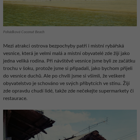
Pohádková Coconut Beach
Mezi atrakci ostrova bezpochyby patří i místní rybářská
vesnice, která je velmi malá a místní obyvatelé zde žijí jako
jedna veliká rodina. Při návštěvě vesnice jsme byli ze začátku
trochu v šoku, protože jsme si připadali, jako bychom přijeli
do vesnice duchů. Ale po chvíli jsme si všimli, že veškeré
obyvatelstvo je schováno ve svých příbytcích ve stínu. Žijí
zde opravdu chudí lidé, takže zde nečekejte supermarkety či
restaurace.