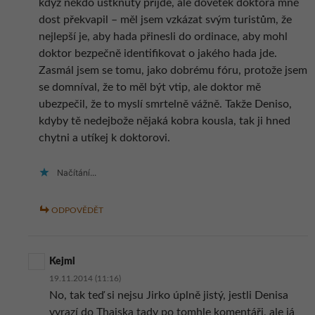
když někdo uštknutý příjde, ale dovětek doktora mně
dost překvapil – měl jsem vzkázat svým turistům, že
nejlepší je, aby hada přinesli do ordinace, aby mohl
doktor bezpečně identifikovat o jakého hada jde.
Zasmál jsem se tomu, jako dobrému fóru, protože jsem
se domníval, že to měl být vtip, ale doktor mě
ubezpečil, že to myslí smrtelně vážně. Takže Deniso,
kdyby tě nedejbože nějaká kobra kousla, tak ji hned
chytni a utíkej k doktorovi.
Načítání...
ODPOVĚDĚT
Kejml
19.11.2014 (11:16)
No, tak teď si nejsu Jirko úplně jistý, jestli Denisa
vyrazí do Thajska tady po tomhle komentáři, ale já