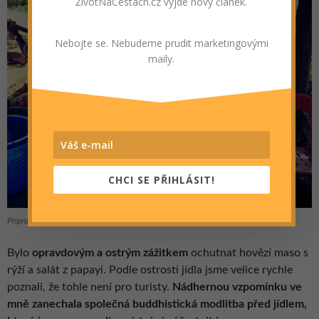
ŽivotNaCestách.cz vyjde nový článek.
Nebojte se. Nebudeme prudit marketingovými
maily.
CHCI SE PŘIHLÁSIT!
Příprava oběda na ohni
Bylo
opravdovým a ostrým zážitkem
ochutnat hovězí maso s
rýží a salát z papayi. Podle ostrosti jídla jsme velice rychle
poznali, že tohle není pro turisty.
Nádhernou vzpomínku ve
mně zanechala společná buddhistická modlitba před jídlem,