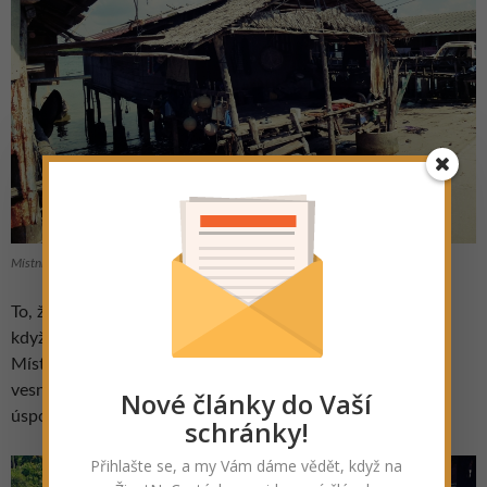
Místní jednoduchý příbytek
To, že si místní obyvatelé váží turistů, jsme poznali ihned,
když jsme hledali místo, kde bychom mohli poobědvat.
Místní nás pozvali do jídelny, kde se vaří jídlo pro celou
vesničku. Pro místní je to velice časově a ekonomicky
Nové články do Vaší
úsporné a berou jídlo jako společný rituál.
schránky!
Přihlašte se, a my Vám dáme vědět, když na