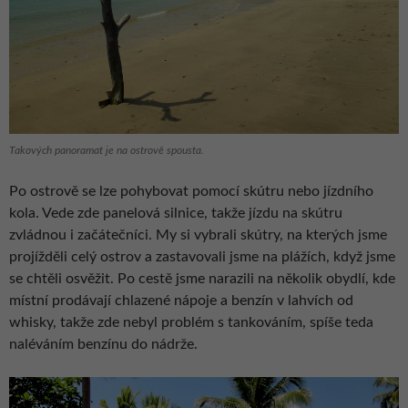
Takových panoramat je na ostrově spousta.
Po ostrově se lze pohybovat pomocí skútru nebo jízdního
kola. Vede zde panelová silnice, takže jízdu na skútru
zvládnou i začátečníci. My si vybrali skútry, na kterých jsme
projížděli celý ostrov a zastavovali jsme na plážích, když jsme
se chtěli osvěžit. Po cestě jsme narazili na několik obydlí, kde
místní prodávají chlazené nápoje a benzín v lahvích od
whisky, takže zde nebyl problém s tankováním, spíše teda
naléváním benzínu do nádrže.