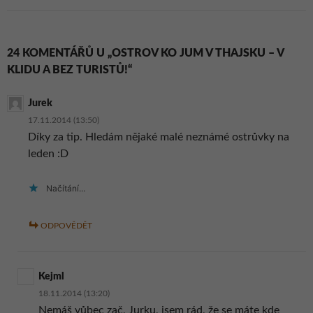
24 KOMENTÁŘŮ U „OSTROV KO JUM V THAJSKU – V
KLIDU A BEZ TURISTŮ!“
Jurek
17.11.2014 (13:50)
Díky za tip. Hledám nějaké malé neznámé ostrůvky na
leden :D
Načítání...
ODPOVĚDĚT
Kejml
18.11.2014 (13:20)
Nemáš vůbec zač, Jurku, jsem rád, že se máte kde