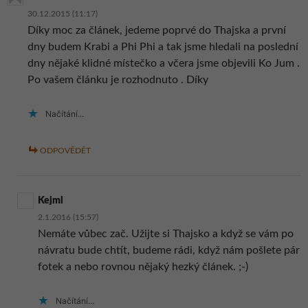
30.12.2015 (11:17)
Díky moc za článek, jedeme poprvé do Thajska a první
dny budem Krabi a Phi Phi a tak jsme hledali na poslední
dny nějaké klidné místečko a včera jsme objevili Ko Jum .
Po vašem článku je rozhodnuto . Díky
Načítání...
ODPOVĚDĚT
Kejml
2.1.2016 (15:57)
Nemáte vůbec zač. Užijte si Thajsko a když se vám po
návratu bude chtít, budeme rádi, když nám pošlete pár
fotek a nebo rovnou nějaký hezký článek. ;-)
Načítání...