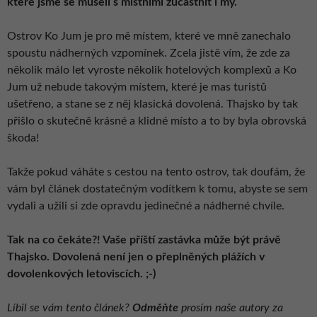
které jsme se museli s místními zúčastnit i my.
Ostrov Ko Jum je pro mě místem, které ve mně zanechalo
spoustu nádherných vzpomínek. Zcela jistě vím, že zde za
několik málo let vyroste několik hotelových komplexů a Ko
Jum už nebude takovým místem, které je mas turistů
ušetřeno, a stane se z něj klasická dovolená. Thajsko by tak
přišlo o skutečně krásné a klidné místo a to by byla obrovská
škoda!
Takže pokud váháte s cestou na tento ostrov, tak doufám, že
vám byl článek dostatečným vodítkem k tomu, abyste se sem
vydali a užili si zde opravdu jedinečné a nádherné chvíle.
Tak na co čekáte?! Vaše příští zastávka může být právě
Thajsko. Dovolená není jen o přeplněných plážích v
dovolenkových letoviscích. ;-)
Líbil se vám tento článek?
Odměňte
prosím naše autory za