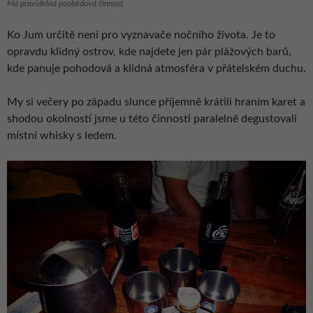
Má pravidelná poobědová činnost.
Ko Jum určitě není pro vyznavače nočního života. Je to
opravdu klidný ostrov, kde najdete jen pár plážových barů,
kde panuje pohodová a klidná atmosféra v přátelském duchu.
My si večery po západu slunce příjemně krátili hraním karet a
shodou okolností jsme u této činnosti paralelně degustovali
místní whisky s ledem.