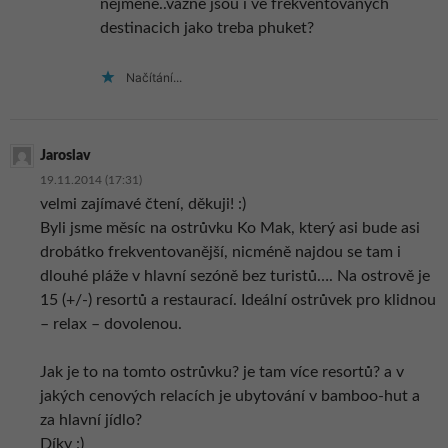
nejmene..vazne jsou i ve frekventovanych
destinacich jako treba phuket?
Načítání...
Jaroslav
19.11.2014 (17:31)
velmi zajímavé čtení, děkuji! :)
Byli jsme měsíc na ostrůvku Ko Mak, který asi bude asi
drobátko frekventovanější, nicméně najdou se tam i
dlouhé pláže v hlavní sezóně bez turistů…. Na ostrově je
15 (+/-) resortů a restaurací. Ideální ostrůvek pro klidnou
– relax – dovolenou.
Jak je to na tomto ostrůvku? je tam více resortů? a v
jakých cenových relacích je ubytování v bamboo-hut a
za hlavní jídlo?
Díky :)