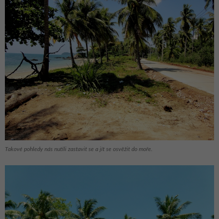
Takové pohledy nás nutili zastavit se a jít se osvěžit do moře.