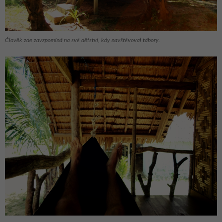
Člověk zde zavzpomíná na své dětství, kdy navštěvoval tábory.