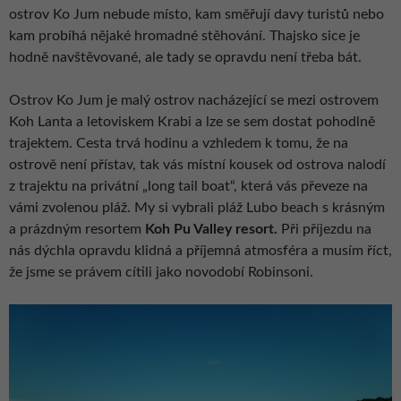
ostrov Ko Jum nebude místo, kam směřují davy turistů nebo
kam probíhá nějaké hromadné stěhování. Thajsko sice je
hodně navštěvované, ale tady se opravdu není třeba bát.
Ostrov Ko Jum je malý ostrov nacházející se mezi ostrovem
Koh Lanta a letoviskem Krabi a lze se sem dostat pohodlně
trajektem. Cesta trvá hodinu a vzhledem k tomu, že na
ostrově není přístav, tak vás místní kousek od ostrova nalodí
z trajektu na privátní „long tail boat“, která vás převeze na
vámi zvolenou pláž. My si vybrali pláž Lubo beach s krásným
a prázdným resortem
Koh Pu Valley resort.
Při příjezdu na
nás dýchla opravdu klidná a příjemná atmosféra a musím říct,
že jsme se právem cítili jako novodobí Robinsoni.