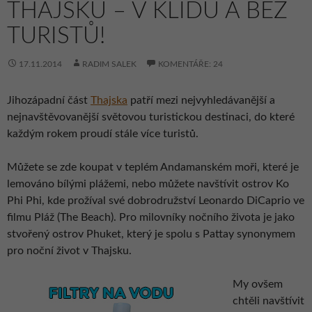
THAJSKU – V KLIDU A BEZ
TURISTŮ!
17.11.2014
RADIM SALEK
KOMENTÁŘE: 24
Jihozápadní část
Thajska
patří mezi nejvyhledávanější a
nejnavštěvovanější světovou turistickou destinaci, do které
každým rokem proudí stále více turistů.
Můžete se zde koupat v teplém Andamanském moři, které je
lemováno bílými plážemi, nebo můžete navštívit ostrov Ko
Phi Phi, kde prožíval své dobrodružství Leonardo DiCaprio ve
filmu Pláž (The Beach). Pro milovníky nočního života je jako
stvořený ostrov Phuket, který je spolu s Pattay synonymem
pro noční život v Thajsku.
My ovšem
chtěli navštívit