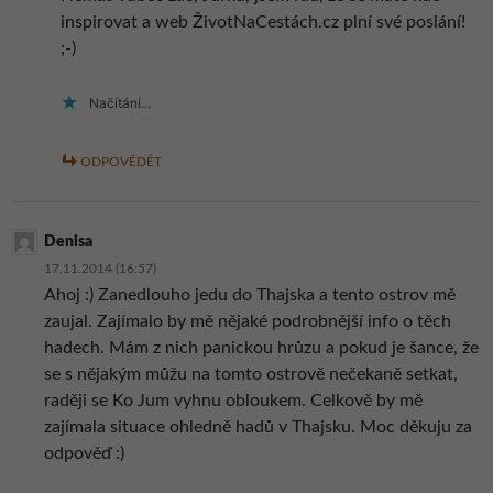
inspirovat a web ŽivotNaCestách.cz plní své poslání!
;-)
Načítání...
ODPOVĚDĚT
Denisa
17.11.2014 (16:57)
Ahoj :) Zanedlouho jedu do Thajska a tento ostrov mě
zaujal. Zajímalo by mě nějaké podrobnější info o těch
hadech. Mám z nich panickou hrůzu a pokud je šance, že
se s nějakým můžu na tomto ostrově nečekaně setkat,
raději se Ko Jum vyhnu obloukem. Celkově by mě
zajímala situace ohledně hadů v Thajsku. Moc děkuju za
odpověď :)