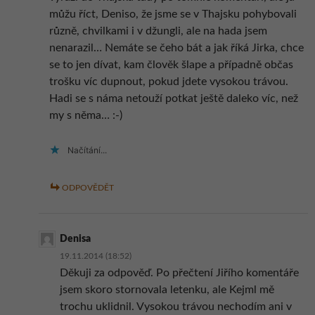
můžu říct, Deniso, že jsme se v Thajsku pohybovali
různě, chvilkami i v džungli, ale na hada jsem
nenarazil… Nemáte se čeho bát a jak říká Jirka, chce
se to jen dívat, kam člověk šlape a případně občas
trošku víc dupnout, pokud jdete vysokou trávou.
Hadi se s náma netouží potkat ještě daleko víc, než
my s něma… :-)
Načítání...
ODPOVĚDĚT
Denisa
19.11.2014 (18:52)
Děkuji za odpověď. Po přečtení Jiřího komentáře
jsem skoro stornovala letenku, ale Kejml mě
trochu uklidnil. Vysokou trávou nechodím ani v