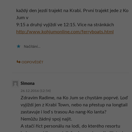
každý den jezdí trajekt na Krabi. První trajekt jede z Ko
Jum v
9:15 a druhý vyjíždí ve 12:15. Více na stránkách
http://www.kohjumonline.com/ferryboats.html
Načítání...
ODPOVĚDĚT
Simona
26.12.2016 (12:54)
Zdravím Radime, na Ko Jum se chystám poprvé. Loď
vyjíždí jen z Krabi Town, nebo na přestup na longtail
zastavuje i loď s trasou Ao nang-Ko lanta?
Nemůžu žádný spoj najít.
A stačí říct personálu na lodi, do kterého resortu