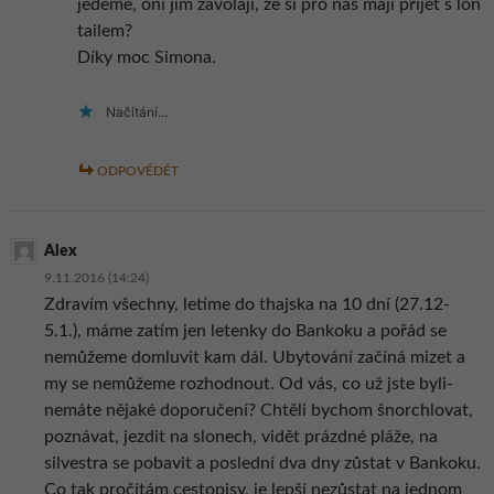
jedeme, oni jim zavolají, že si pro nás mají přijet s lon
tailem?
Díky moc Simona.
Načítání...
ODPOVĚDĚT
Alex
9.11.2016 (14:24)
Zdravím všechny, letíme do thajska na 10 dní (27.12-
5.1.), máme zatím jen letenky do Bankoku a pořád se
nemůžeme domluvit kam dál. Ubytování začíná mizet a
my se nemůžeme rozhodnout. Od vás, co už jste byli-
nemáte nějaké doporučení? Chtěli bychom šnorchlovat,
poznávat, jezdit na slonech, vidět prázdné pláže, na
silvestra se pobavit a poslední dva dny zůstat v Bankoku.
Co tak pročítám cestopisy, je lepší nezůstat na jednom