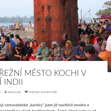
ŘEŽNÍ MĚSTO KOCHI V
Í INDII
8
RBAJGAR
NAPSAT KOMENTÁŘ
í cestovatelské „kariéry“ jsem již navštívil mnoho a