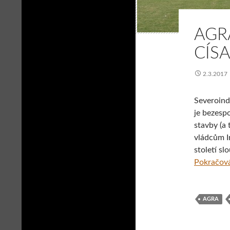
AGR
CÍS
2.3.2017
Severoindi
je bezespo
stavby (a
vládcům I
století sl
Pokračová
AGRA