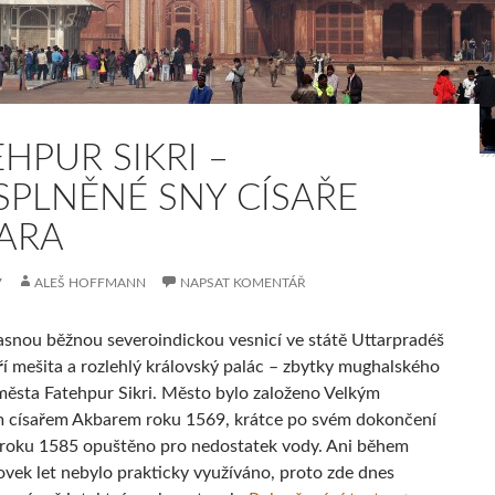
HPUR SIKRI –
)SPLNĚNÉ SNY CÍSAŘE
ARA
7
ALEŠ HOFFMANN
NAPSAT KOMENTÁŘ
snou běžnou severoindickou vesnicí ve státě Uttarpradéš
ří mešita a rozlehlý královský palác – zbytky mughalského
města Fatehpur Sikri. Město bylo založeno Velkým
císařem Akbarem roku 1569, krátce po svém dokončení
 roku 1585 opuštěno pro nedostatek vody. Ani během
ovek let nebylo prakticky využíváno, proto zde dnes