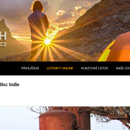
PŘIHLÁŠENÍ
LETENKY ONLINE
KURZOVNÍ LÍSTEK
NAŠE SOC
tku: Indie