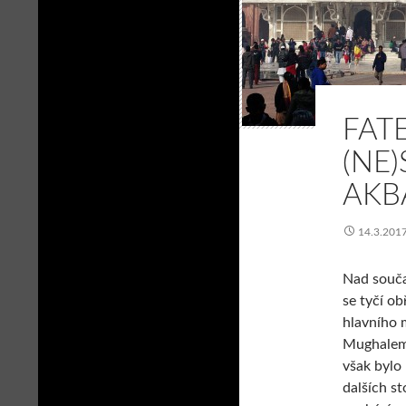
FATE
(NE
AKB
14.3.201
Nad souča
se tyčí ob
hlavního 
Mughalem 
však bylo
dalších st