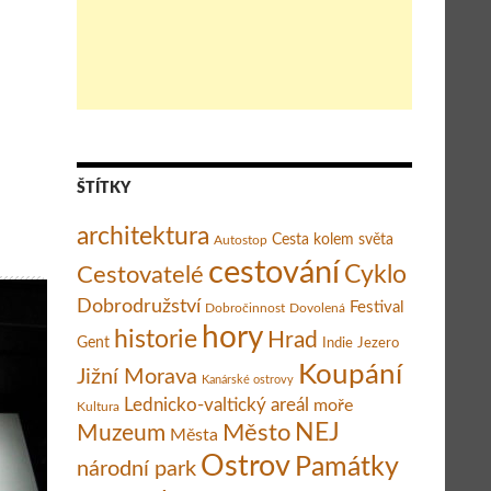
ŠTÍTKY
architektura
Cesta kolem světa
Autostop
cestování
Cestovatelé
Cyklo
Dobrodružství
Festival
Dobročinnost
Dovolená
hory
historie
Hrad
Gent
Indie
Jezero
Koupání
Jižní Morava
Kanárské ostrovy
Lednicko-valtický areál
moře
Kultura
Město
NEJ
Muzeum
Města
Ostrov
Památky
národní park