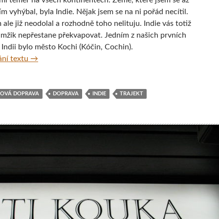
í téměř na všech kontinentech. Země, které jsem se až
m vyhýbal, byla Indie. Nějak jsem se na ni pořád necítil.
 ale již neodolal a rozhodně toho nelituju. Indie vás totiž
amžik nepřestane překvapovat. Jedním z našich prvních
ní Indii bylo město Kochi (Kóčin, Cochin).
Pobřežní město Kochi v jižní Indii
ní textu
→
OVÁ DOPRAVA
DOPRAVA
INDIE
TRAJEKT