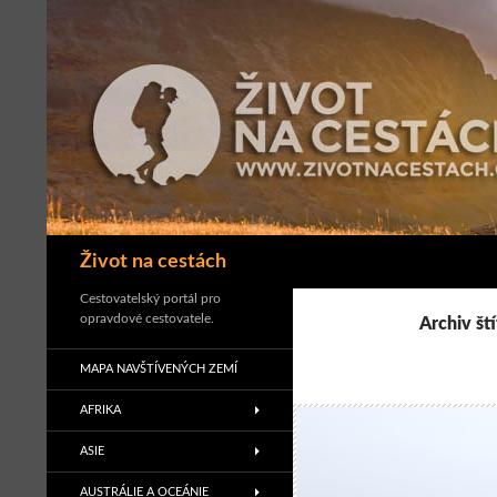
Přejít
k
obsahu
webu
Hledat
Život na cestách
Cestovatelský portál pro
opravdové cestovatele.
Archiv ští
MAPA NAVŠTÍVENÝCH ZEMÍ
AFRIKA
ASIE
AUSTRÁLIE A OCEÁNIE