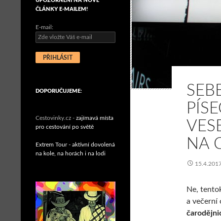
UPOZORNĚNÍ NA NOVÉ
ČLÁNKY E-MAILEM!
E-mail:
SEB
DOPORUČUJEME:
PÍS
Cestovinky.cz -
zajímavá místa
VES
pro cestování po světě
NA 
Extrem Tour - aktivní dovolená
na kole, na horách i na lodi
15.4.201
Ne, tento
a večerní
čarodějni