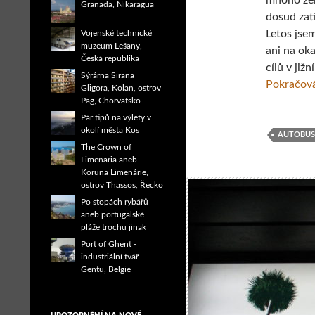
mnoho zem
Granada, Nikaragua
dosud zatí
Letos jsem
Vojenské technické
muzeum Lešany,
ani na ok
Česká republika
cílů v již
Sýrárna Sirana
Pokračová
Gligora, Kolan, ostrov
Pag, Chorvatsko
Pár tipů na výlety v
okolí města Kos
AUTOBUS
The Crown of
Limenaria aneb
Koruna Limenárie,
ostrov Thassos, Řecko
Po stopách rybářů
aneb portugalské
pláže trochu jinak
Port of Ghent -
industriální tvář
Gentu, Belgie