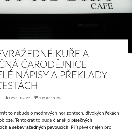
EVRAŽEDNÉ KUŘE A
EČNÁ ČARODĚJNICE –
ELÉ NÁPISY A PŘEKLADY
CESTÁCH
7
PAVEL NOVÝ
1 KOMENTÁŘ
krát to nebude o modravých horizontech, divokých řekách
 obloze. Tentokrát to bude článek o
písečných
cích a sebevražedných pavoucích
. Příspěvek nejen pro