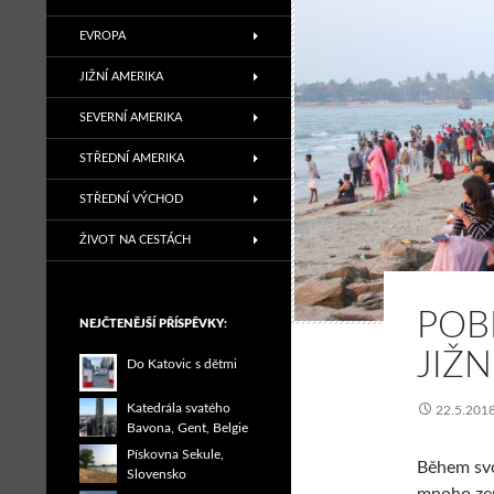
EVROPA
JIŽNÍ AMERIKA
SEVERNÍ AMERIKA
STŘEDNÍ AMERIKA
STŘEDNÍ VÝCHOD
ŽIVOT NA CESTÁCH
POB
NEJČTENĚJŠÍ PŘÍSPĚVKY:
JIŽN
Do Katovic s dětmi
Katedrála svatého
22.5.201
Bavona, Gent, Belgie
Pískovna Sekule,
Během svoj
Slovensko