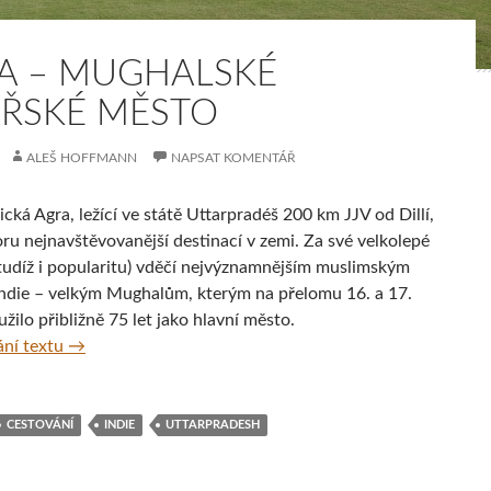
A – MUGHALSKÉ
AŘSKÉ MĚSTO
ALEŠ HOFFMANN
NAPSAT KOMENTÁŘ
cká Agra, ležící ve státě Uttarpradéš 200 km JJV od Dillí,
ru nejnavštěvovanější destinací v zemi. Za své velkolepé
 tudíž i popularitu) vděčí nejvýznamnějším muslimským
ndie – velkým Mughalům, kterým na přelomu 16. a 17.
oužilo přibližně 75 let jako hlavní město.
Agra – mughalské císařské město
ní textu
→
CESTOVÁNÍ
INDIE
UTTARPRADESH