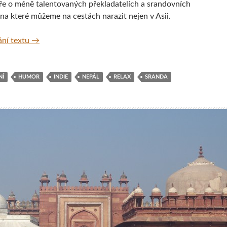
áře o méně talentovaných překladatelích a srandovních
 na které můžeme na cestách narazit nejen v Asii.
Sebevražedné kuře a písečná čarodějnice – veselé nápis
ní textu
→
NÍ
HUMOR
INDIE
NEPÁL
RELAX
SRANDA