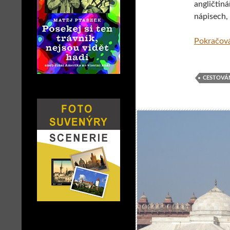
angličtin
nápisech,
Pokračová
CESTOVÁ