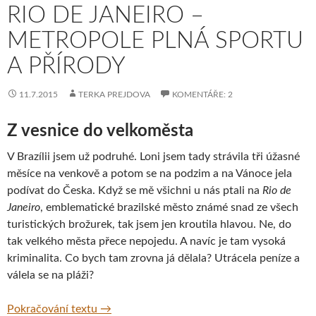
RIO DE JANEIRO –
METROPOLE PLNÁ SPORTU
A PŘÍRODY
11.7.2015
TERKA PREJDOVA
KOMENTÁŘE: 2
Z vesnice do velkoměsta
V Brazílii jsem už podruhé. Loni jsem tady strávila tři úžasné
měsíce na venkově a potom se na podzim a na Vánoce jela
podívat do Česka. Když se mě všichni u nás ptali na
Rio de
Janeiro
, emblematické brazilské město známé snad ze všech
turistických brožurek, tak jsem jen kroutila hlavou. Ne, do
tak velkého města přece nepojedu. A navíc je tam vysoká
kriminalita. Co bych tam zrovna já dělala? Utrácela peníze a
válela se na pláži?
Rio de Janeiro – metropole plná sportu a př
Pokračování textu
→