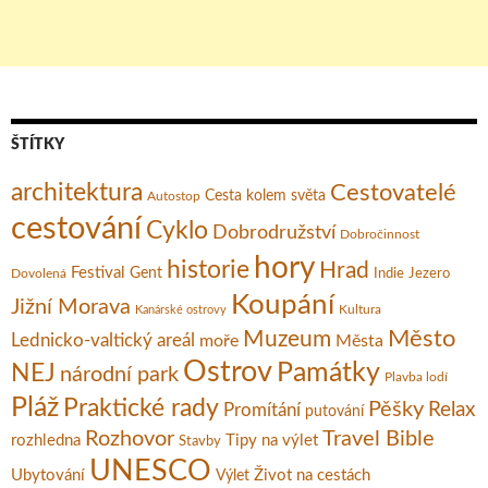
ŠTÍTKY
architektura
Cestovatelé
Cesta kolem světa
Autostop
cestování
Cyklo
Dobrodružství
Dobročinnost
hory
historie
Hrad
Festival
Gent
Dovolená
Indie
Jezero
Koupání
Jižní Morava
Kultura
Kanárské ostrovy
Město
Muzeum
Lednicko-valtický areál
moře
Města
Ostrov
Památky
NEJ
národní park
Plavba lodí
Pláž
Praktické rady
Pěšky
Relax
Promítání
putování
Rozhovor
Travel Bible
rozhledna
Tipy na výlet
Stavby
UNESCO
Ubytování
Život na cestách
Výlet