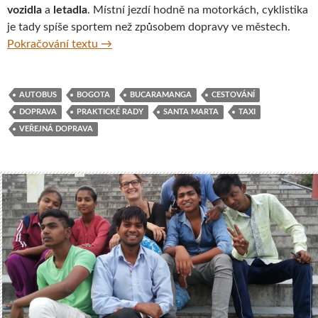
vozidla
a
letadla
. Místní jezdí hodně na motorkách, cyklistika
je tady spíše sportem než způsobem dopravy ve městech.
Doprava v Kolumbii – tipy a triky
Pokračování textu
→
AUTOBUS
BOGOTA
BUCARAMANGA
CESTOVÁNÍ
DOPRAVA
PRAKTICKÉ RADY
SANTA MARTA
TAXI
VEŘEJNÁ DOPRAVA