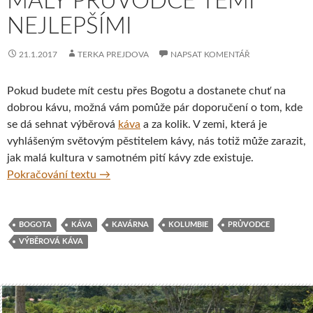
MALÝ PRŮVODCE TĚMI
NEJLEPŠÍMI
21.1.2017
TERKA PREJDOVA
NAPSAT KOMENTÁŘ
Pokud budete mít cestu přes Bogotu a dostanete chuť na
dobrou kávu, možná vám pomůže pár doporučení o tom, kde
se dá sehnat výběrová
káva
a za kolik. V zemi, která je
vyhlášeným světovým pěstitelem kávy, nás totiž může zarazit,
jak malá kultura v samotném pití kávy zde existuje.
Kavárny v Bogotě – malý průvodce těmi nej
Pokračování textu
→
BOGOTA
KÁVA
KAVÁRNA
KOLUMBIE
PRŮVODCE
VÝBĚROVÁ KÁVA