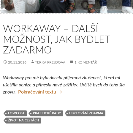
WORKAWAY – DALŠÍ
MOŽNOST, JAK BYDLET
ZADARMO
20.11.2016
TERKA PREJDOVA
1 KOMENTÁŘ
Workaway pro mě byla docela příjemná zkušenost, která mi
ušetřila peníze a přinesla nové zážitky. Určitě bych do toho šla
Workaway – další možnost, jak bydl
znovu.
Pokračování textu
→
LOWCOST
PRAKTICKÉ RADY
UBYTOVÁNÍ ZDARMA
ŽIVOT NA CESTÁCH