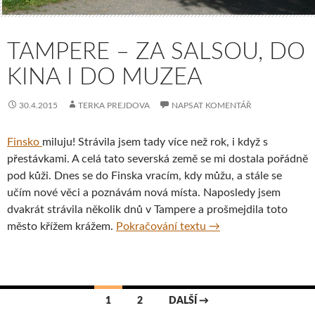
TAMPERE – ZA SALSOU, DO
KINA I DO MUZEA
30.4.2015
TERKA PREJDOVA
NAPSAT KOMENTÁŘ
Finsko
miluju! Strávila jsem tady více než rok, i když s
přestávkami. A celá tato severská země se mi dostala pořádně
pod kůži. Dnes se do Finska vracím, kdy můžu, a stále se
učím nové věci a poznávám nová místa. Naposledy jsem
dvakrát strávila několik dnů v Tampere a prošmejdila toto
Tampere – za salsou, 
město křížem krážem.
Pokračování textu
→
Navigace
1
2
DALŠÍ →