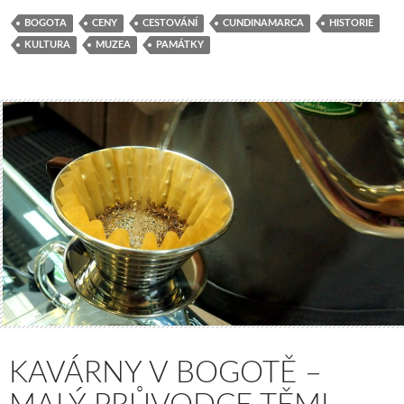
BOGOTA
CENY
CESTOVÁNÍ
CUNDINAMARCA
HISTORIE
KULTURA
MUZEA
PAMÁTKY
KAVÁRNY V BOGOTĚ –