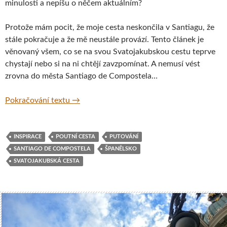
minulosti a nepíšu o něčem aktuálním?
Protože mám pocit, že moje cesta neskončila v Santiagu, že
stále pokračuje a že mě neustále provází. Tento článek je
věnovaný všem, co se na svou Svatojakubskou cestu teprve
chystají nebo si na ni chtějí zavzpomínat. A nemusí vést
zrovna do města Santiago de Compostela…
Svatojakubská cesta – cesta, která nikdy ne
Pokračování textu
→
INSPIRACE
POUTNÍ CESTA
PUTOVÁNÍ
SANTIAGO DE COMPOSTELA
ŠPANĚLSKO
SVATOJAKUBSKÁ CESTA