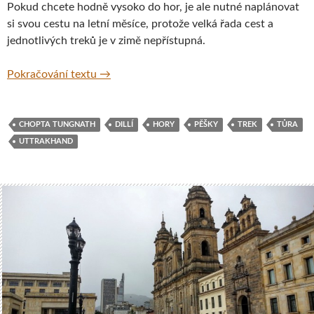
Pokud chcete hodně vysoko do hor, je ale nutné naplánovat
si svou cestu na letní měsíce, protože velká řada cest a
jednotlivých treků je v zimě nepřístupná.
Treking v Indii – Chopta Tungnath, Uttrakh
Pokračování textu
→
CHOPTA TUNGNATH
DILLÍ
HORY
PĚŠKY
TREK
TŮRA
UTTRAKHAND