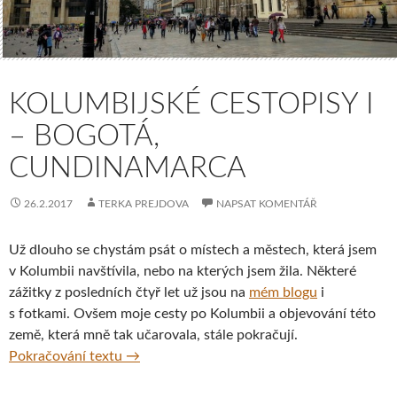
KOLUMBIJSKÉ CESTOPISY I
– BOGOTÁ,
CUNDINAMARCA
26.2.2017
TERKA PREJDOVA
NAPSAT KOMENTÁŘ
Už dlouho se chystám psát o místech a městech, která jsem
v Kolumbii navštívila, nebo na kterých jsem žila. Některé
zážitky z posledních čtyř let už jsou na
mém blogu
i
s fotkami. Ovšem moje cesty po Kolumbii a objevování této
země, která mně tak učarovala, stále pokračují.
Kolumbijské cestopisy I – Bogotá, Cundina
Pokračování textu
→