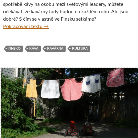
spotřebě kávy na osobu mezi světovými leadery, můžete
očekávat, že kavárny tady budou na každém rohu. Ale jsou
dobré? S čím se vlastně ve Finsku setkáme?
Káva a kávová kultura ve Finsku
Pokračování textu
→
FINSKO
KÁVA
KAVÁRNA
KULTURA