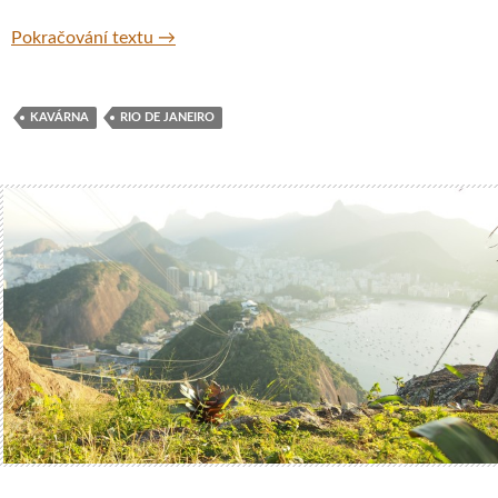
Na skok do Ria de Janeira
Pokračování textu
→
KAVÁRNA
RIO DE JANEIRO