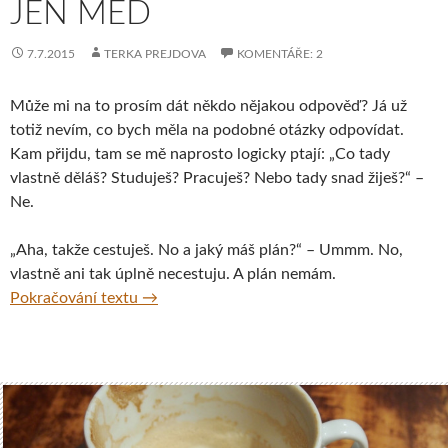
JEN MED
7.7.2015
TERKA PREJDOVA
KOMENTÁŘE: 2
Může mi na to prosím dát někdo nějakou odpověď? Já už
totiž nevím, co bych měla na podobné otázky odpovídat.
Kam přijdu, tam se mě naprosto logicky ptají: „Co tady
vlastně děláš? Studuješ? Pracuješ? Nebo tady snad žiješ?“ –
Ne.
„Aha, takže cestuješ. No a jaký máš plán?“ – Ummm. No,
vlastně ani tak úplně necestuju. A plán nemám.
Život na cestách není jen med
Pokračování textu
→