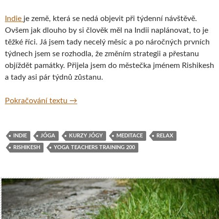
Indie
je země, která se nedá objevit při týdenní návštěvě.
Ovšem jak dlouho by si člověk měl na Indii naplánovat, to je
těžké říci. Já jsem tady necelý měsíc a po náročných prvních
týdnech jsem se rozhodla, že změním strategii a přestanu
objíždět památky. Přijela jsem do městečka jménem Rishikesh
a tady asi pár týdnů zůstanu.
Rishikesh – jóga, meditace a německá peká
Pokračování textu
→
INDIE
JÓGA
KURZY JÓGY
MEDITACE
RELAX
RISHIKESH
YOGA TEACHERS TRAINING 200