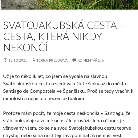
SVATOJAKUBSKÁ CESTA –
CESTA, KTERÁ NIKDY
NEKONČÍ
13.10.2015
TERKA PREJDOVA
KOMENTÁŘE: 6
Už je to několik let, co jsem se vydala na slavnou
Svatojakubskou cestu a sledovala žluté šipky až do města
Santiago de Compostela ve Španělsku. Proč se tedy vracím k
minulosti a nepíšu o něčem aktuálním?
Protože mám pocit, že moje cesta neskončila v Santiagu, že
stále pokračuje a že mě neustále provází. Tento článek je
věnovaný všem, co se na svou Svatojakubskou cestu teprve
chystají nebo si na ni chtějí zavzpomínat. A nemusí vést