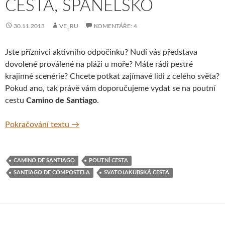
CESTA, ŠPANĚLSKO
30.11.2013
VE_RU
KOMENTÁŘE: 4
Jste příznivci aktivního odpočinku? Nudí vás představa
dovolené proválené na pláži u moře? Máte rádi pestré
krajinné scenérie? Chcete potkat zajímavé lidi z celého světa?
Pokud ano, tak právě vám doporučujeme vydat se na poutní
cestu
Camino de Santiago
.
Camino de Santiago – Svatojakubská poutní
Pokračování textu
→
CAMINO DE SANTIAGO
POUTNÍ CESTA
SANTIAGO DE COMPOSTELA
SVATOJAKUBSKÁ CESTA