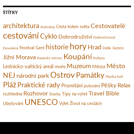
ŠTÍTKY
architektura
Cestovatelé
Cesta kolem světa
Autostop
cestování
Cyklo
Dobrodružství
Dobročinnost
hory
historie
Hrad
Festival
Gent
Dovolená
Indie
Jezero
Koupání
Jižní Morava
Kultura
Kanárské ostrovy
Město
Muzeum
Lednicko-valtický areál
moře
Města
Ostrov
Památky
NEJ
národní park
Plavba lodí
Pláž
Praktické rady
Pěšky
Relax
Promítání
putování
Rozhovor
Travel Bible
rozhledna
Tipy na výlet
Stavby
UNESCO
Ubytování
Život na cestách
Výlet