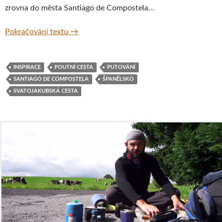
zrovna do města Santiago de Compostela…
Svatojakubská cesta – cesta, která nikdy ne
Pokračování textu
→
INSPIRACE
POUTNÍ CESTA
PUTOVÁNÍ
SANTIAGO DE COMPOSTELA
ŠPANĚLSKO
SVATOJAKUBSKÁ CESTA