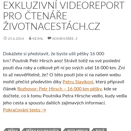
EXKLUZIVNÍ VIDEOREPORT
PRO ČTENÁŘE
ŽIVOTNACESTÁCH.CZ
25.6.2014
KEJML
KOMENTÁŘE: 2
Dokážete si představit, že byste ušli pěšky 16 000
km?
Poutník Petr Hirsch ano! Strávil totiž na své poslední
pouti dva roky a celkově při ní po svých ušel 16 000 km. Zní
to až neuvěřitelně, že? O této pouti jste si na našem webu
mohli přečíst především díky
Petru Slavíkovi
, který připravil
článek
Rozhovor: Petr Hirsch – 16 000 km pěšky
, kde se
dočtete, co k tomu Poutníka Petra Hirsche vedlo, kudy vedla
jeho cesta a spoustu dalších zajímavých informací.
Poutník Petr Hirsch – 1. exkluzivní videor
Pokračování textu
→
PĚŠKY
PĚŠKY KOLEM SVĚTA
PETR HIRSCH
POUŤ