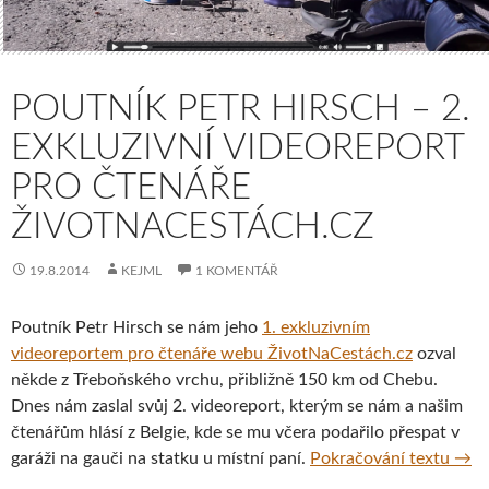
POUTNÍK PETR HIRSCH – 2.
EXKLUZIVNÍ VIDEOREPORT
PRO ČTENÁŘE
ŽIVOTNACESTÁCH.CZ
19.8.2014
KEJML
1 KOMENTÁŘ
Poutník Petr Hirsch se nám jeho
1. exkluzivním
videoreportem pro čtenáře webu ŽivotNaCestách.cz
ozval
někde z Třeboňského vrchu, přibližně 150 km od Chebu.
Dnes nám zaslal svůj 2. videoreport, kterým se nám a našim
čtenářům hlásí z Belgie, kde se mu včera podařilo přespat v
Pout
garáži na gauči na statku u místní paní.
Pokračování textu
→