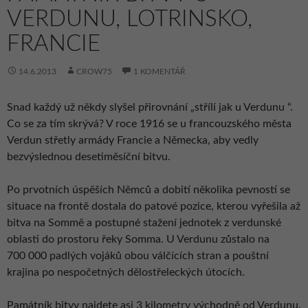
VERDUNU, LOTRINSKO,
FRANCIE
14.6.2013
CROW75
1 KOMENTÁŘ
Snad každý už někdy slyšel přirovnání „střílí jak u Verdunu “.
Co se za tím skrývá? V roce 1916 se u francouzského města
Verdun střetly armády Francie a Německa, aby vedly
bezvýslednou desetiměsíční bitvu.
Po prvotních úspěších Němců a dobití několika pevností se
situace na frontě dostala do patové pozice, kterou vyřešila až
bitva na Sommě a postupné stažení jednotek z verdunské
oblasti do prostoru řeky Somma. U Verdunu zůstalo na
700 000 padlých vojáků obou válčících stran a pouštní
krajina po nespočetných dělostřeleckých útocích.
Památník bitvy najdete asi 3 kilometry východně od Verdunu.