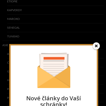
ETIOPIE
KAPVERDY
MAROKO
SENEGAL
TUNISKO
ASIE
ARMÉNIE
ČÍNA
GRUZIE
HONG KONG
INDIE
Nové články do Vaší
INDONÉSIE
schránky!