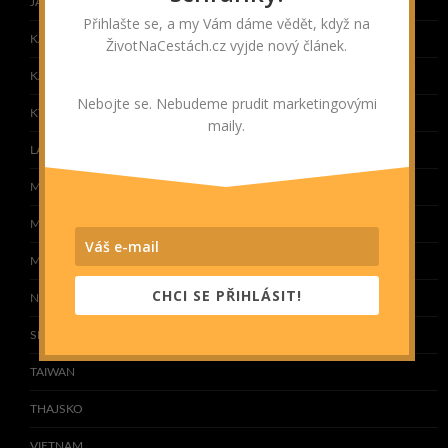
JAPONSKO
Přihlašte se, a my Vám dáme vědět, když na
KAMBODŽA
ŽivotNaCestách.cz vyjde nový článek.
KAZACHSTÁN
Nebojte se. Nebudeme prudit marketingovými
KYRGYZSTÁN
maily.
LAOS
MALEDIVY
MALAJSIE
MONGOLSKO
CHCI SE PŘIHLÁSIT!
NEPÁL
SRÍ LANKA
TAIWAN
THAJSKO
VIETNAM