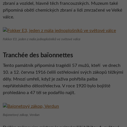
zbraní a vozidel, hlavně těch francouzských. Muzeum také
připomíná oběti chemických zbraní a lidi zmrzačené ve Velké
válce.
Fokker E3, jeden z mála jednoplošníků ve světové válce
Tranchée des baïonnettes
Tento památník připomíná tragédii 57 mužů, kteří ve dnech
10. a 12. června 1916 čelili ostřelování svých zákopů těžkými
děly. Mnozí umřeli, když je zaživa pohřbila palba
nepřátelského dělostřelectva. V roce 1920 bylo bojiště
prohledáno a 47 těl se podařilo najít.
Bajonetový zákop, Verdun