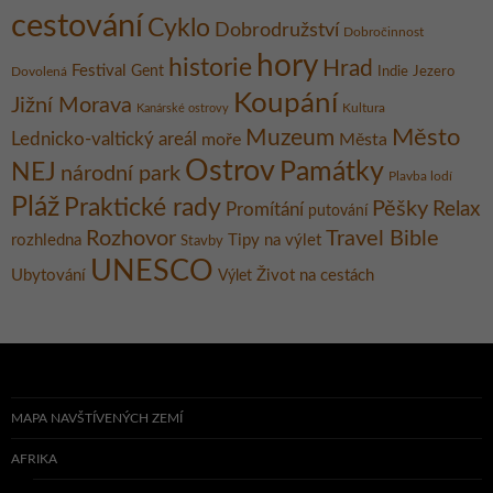
cestování
Cyklo
Dobrodružství
Dobročinnost
hory
historie
Hrad
Festival
Gent
Dovolená
Indie
Jezero
Koupání
Jižní Morava
Kultura
Kanárské ostrovy
Město
Muzeum
Lednicko-valtický areál
moře
Města
Ostrov
Památky
NEJ
národní park
Plavba lodí
Pláž
Praktické rady
Pěšky
Relax
Promítání
putování
Rozhovor
Travel Bible
rozhledna
Tipy na výlet
Stavby
UNESCO
Ubytování
Život na cestách
Výlet
MAPA NAVŠTÍVENÝCH ZEMÍ
AFRIKA