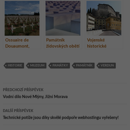
Ossuaire de
Památník
Vojenské
Douaumont,
židovských obětí
historické
Francie
– Berlín,
muzeum,
Německo
Rovereto, Itálie
HISTORIE
MUZEUM
PAMÁTKY
PAMÁTNÍK
VERDUN
Navigace
PŘEDCHOZÍ PŘÍSPĚVEK
pro
Vodní dílo Nové Mlýny, Jižní Morava
příspěvky
DALŠÍ PŘÍSPĚVEK
Technické potíže jsou díky skvělé podpoře webhostingu vyřešeny!