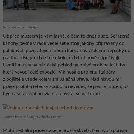
Vstup do muzea Verdun
Už před muzeem je vám jasné, o čem to dnes bude. Seřazené
kanóny pěkně v řadě vedle sebe stojí jakoby připraveny do
palebných pozic. Jejich modrá barva nás však vrací zpátky do
reality a tiše procházíme okolo, neb hrdinové odpočívají.
Uvnitř muzea na nás čeká pohled na právě probíhající bitvu,
která vévodí celé expozici. V kinosále promítají záběry
z bojiště a všude kolem zní válečná vřava. Nad hlavou mi
právě probíhá letecký souboj a nevědět, že jsem v muzeu, už
bych asi fasoval proviant a chystal se na frontu…
Jedna z houfnic hlídající vchod do muzea
Multimediální prezentace je prostě skvělá. Nechybí spousta