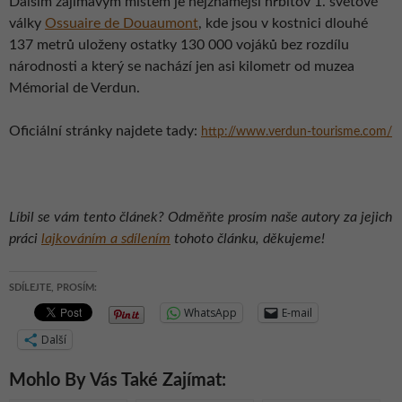
Dalším zajímavým místem je nejznámější hřbitov 1. světové
války
Ossuaire de Douaumont
, kde jsou v kostnici dlouhé
137 metrů uloženy ostatky 130 000 vojáků bez rozdílu
národnosti a který se nachází jen asi kilometr od muzea
Mémorial de Verdun.
Oficiální stránky najdete tady:
http://www.verdun-tourisme.com/
Líbil se vám tento článek? Odměňte prosím naše autory za jejich
práci
lajkováním a sdílením
tohoto článku, děkujeme!
SDÍLEJTE, PROSÍM:
WhatsApp
E-mail
Další
Mohlo By Vás Také Zajímat: