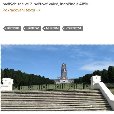
padlých zde ve 2. světové válce, Indočíně a Alžíru.
Ossuaire de Douaumont, Francie
Pokračování textu
→
HISTORIE
HŘBITOV
MUZEUM
VOJENSTVÍ