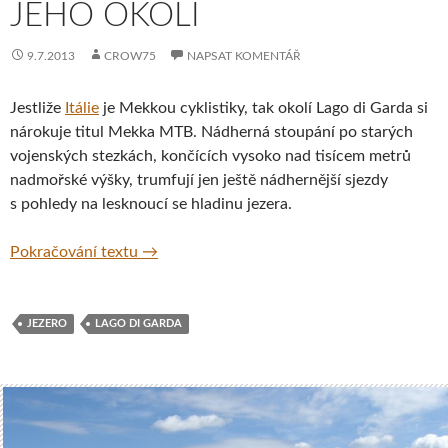
JEHO OKOLÍ
9.7.2013
CROW75
NAPSAT KOMENTÁŘ
Jestliže
Itálie
je Mekkou cyklistiky, tak okolí Lago di Garda si
nárokuje titul Mekka MTB. Nádherná stoupání po starých
vojenských stezkách, končících vysoko nad tisícem metrů
nadmořské výšky, trumfují jen ještě nádhernější sjezdy
s pohledy na lesknoucí se hladinu jezera.
Jezero Lago di Garda a jeho okolí
Pokračování textu
→
JEZERO
LAGO DI GARDA