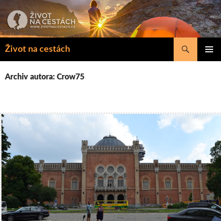
Přejít
k
obsahu
webu
Hledat
Život na cestách
ZÁKLAD
NAVIGA
Archiv autora: Crow75
MENU