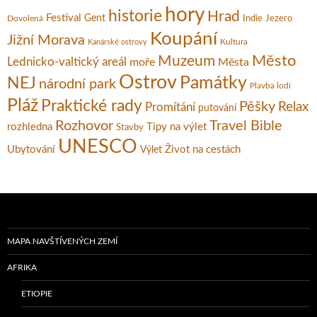
hory
historie
Hrad
Festival
Gent
Dovolená
Indie
Jezero
Koupání
Jižní Morava
Kultura
Kanárské ostrovy
Město
Muzeum
Lednicko-valtický areál
moře
Města
Ostrov
Památky
NEJ
národní park
Plavba lodí
Pláž
Praktické rady
Pěšky
Relax
Promítání
putování
Rozhovor
Travel Bible
rozhledna
Tipy na výlet
Stavby
UNESCO
Ubytování
Život na cestách
Výlet
MAPA NAVŠTÍVENÝCH ZEMÍ
AFRIKA
ETIOPIE