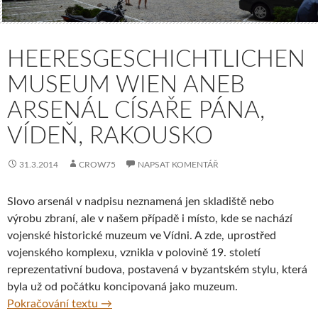
HEERESGESCHICHTLICHEN
MUSEUM WIEN ANEB
ARSENÁL CÍSAŘE PÁNA,
VÍDEŇ, RAKOUSKO
31.3.2014
CROW75
NAPSAT KOMENTÁŘ
Slovo arsenál v nadpisu neznamená jen skladiště nebo
výrobu zbraní, ale v našem případě i místo, kde se nachází
vojenské historické muzeum ve Vídni. A zde, uprostřed
vojenského komplexu, vznikla v polovině 19. století
reprezentativní budova, postavená v byzantském stylu, která
byla už od počátku koncipovaná jako muzeum.
Heeresgeschichtlichen Museum Wien aneb A
Pokračování textu
→