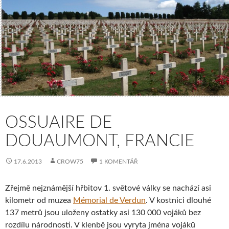
OSSUAIRE DE
DOUAUMONT, FRANCIE
17.6.2013
CROW75
1 KOMENTÁŘ
Zřejmě nejznámější hřbitov 1. světové války se nachází asi
kilometr od muzea
Mémorial de Verdun
. V kostnici dlouhé
137 metrů jsou uloženy ostatky asi 130 000 vojáků bez
rozdílu národnosti. V klenbě jsou vyryta jména vojáků