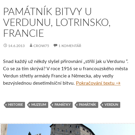
PAMÁTNÍK BITVY U
VERDUNU, LOTRINSKO,
FRANCIE
14.6.2013
CROW75
1 KOMENTÁŘ
Snad každý už někdy slyšel přirovnání „střílí jak u Verdunu “.
Co se za tím skrývá? V roce 1916 se u francouzského města
Verdun střetly armády Francie a Německa, aby vedly
Památník 
bezvýslednou desetiměsíční bitvu.
Pokračování textu
→
HISTORIE
MUZEUM
PAMÁTKY
PAMÁTNÍK
VERDUN