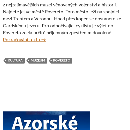
z nejzajímavějších muzeí věnovaných vojenství a historii.
Najdete jej ve městě Rovereto. Toto město leží na spojnici
mezi Trentem a Veronou. Hned přes kopec se dostanete ke
Gardskému jezeru. Pro odpočívající cyklisty je výlet do
Rovereta zcela určitě příjemným zpestřením dovolené.
Vojenské historické muzeum, Rovereto, Itáli
Pokračování textu
→
KULTURA
MUZEUM
ROVERETO