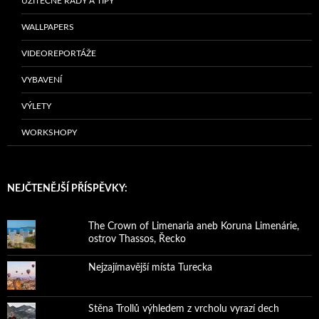
UŽITEČNÉ RADY A TIPY
WALLPAPERS
VIDEOREPORTÁŽE
VYBAVENÍ
VÝLETY
WORKSHOPY
NEJČTENĚJŠÍ PŘÍSPĚVKY:
The Crown of Limenaria aneb Koruna Limenárie,
ostrov Thassos, Řecko
Nejzajímavější místa Turecka
Stěna Trollů výhledem z vrcholu vyrazí dech