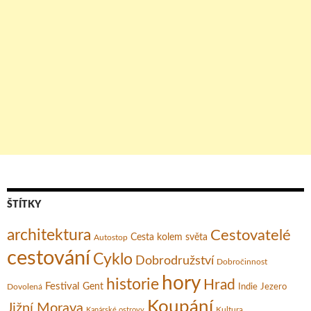
ŠTÍTKY
architektura
Cestovatelé
Cesta kolem světa
Autostop
cestování
Cyklo
Dobrodružství
Dobročinnost
hory
historie
Hrad
Festival
Gent
Dovolená
Indie
Jezero
Koupání
Jižní Morava
Kultura
Kanárské ostrovy