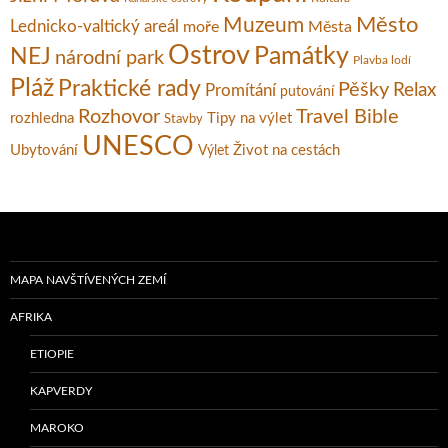
Město
Muzeum
Lednicko-valtický areál
moře
Města
Ostrov
Památky
NEJ
národní park
Plavba lodí
Pláž
Praktické rady
Pěšky
Relax
Promítání
putování
Rozhovor
Travel Bible
rozhledna
Tipy na výlet
Stavby
UNESCO
Ubytování
Život na cestách
Výlet
MAPA NAVŠTÍVENÝCH ZEMÍ
AFRIKA
ETIOPIE
KAPVERDY
MAROKO