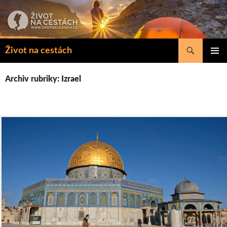
Přejít
k
obsahu
webu
Hledat
Život na cestách
ZÁKLAD
NAVIGA
Archiv rubriky: Izrael
MENU