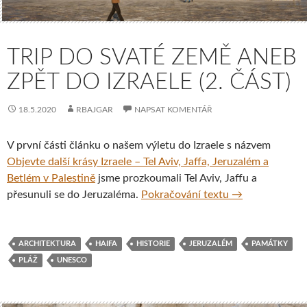
TRIP DO SVATÉ ZEMĚ ANEB
ZPĚT DO IZRAELE (2. ČÁST)
18.5.2020
RBAJGAR
NAPSAT KOMENTÁŘ
V první části článku o našem výletu do Izraele s názvem
Objevte další krásy Izraele – Tel Aviv, Jaffa, Jeruzalém a
Betlém v Palestině
jsme prozkoumali Tel Aviv, Jaffu a
Trip do Svaté ze
přesunuli se do Jeruzaléma.
Pokračování textu
→
ARCHITEKTURA
HAIFA
HISTORIE
JERUZALÉM
PAMÁTKY
PLÁŽ
UNESCO