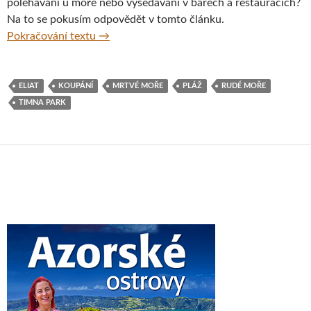
polehávání u moře nebo vysedávání v barech a restauracích?
Na to se pokusím odpovědět v tomto článku.
V zimě za sluncem do izraelského Eilatu
Pokračování textu
→
ELIAT
KOUPÁNÍ
MRTVÉ MOŘE
PLÁŽ
RUDÉ MOŘE
TIMNA PARK