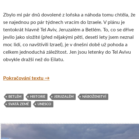
Zbylo mi pár dnů dovolené z loňska a náhoda tomu chtěla, že
se najednou po pár týdnech vracím do Izraele. V plánu je
tentokrát hlavně Tel Aviv, Jeruzalém a Betlém. To, co se dříve
jevilo jako složité (před nějakými pěti, deseti lety jsem neznal
moc lidí, co navštívili Izrael), je v dnešní době už pohoda a
celkem jednoduchá záležitost. Jen jsou letenky do Tel Avivu
obvykle dražší než do Eilatu.
Objevte další krásy Izraele – Tel Aviv, Jaff
Pokračování textu
→
BETLÉM
HISTORIE
JERUZALÉM
NÁBOŽENSTVÍ
SVATÁ ZEMĚ
UNESCO