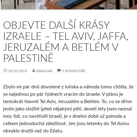
OBJEVTE DALŠÍ KRÁSY
IZRAELE – TEL AVIV, JAFFA,
JERUZALÉM A BETLÉM V
PALESTINĚ
28.10.2019
RBAJGAR
1 KOMENTÁŘ
Zbylo mi pár dnů dovolené z loňska a náhoda tomu chtěla, že
se najednou po pár týdnech vracím do Izraele. V plánu je
tentokrát hlavně Tel Aviv, Jeruzalém a Betlém. To, co se dříve
jevilo jako složité (před nějakými pěti, deseti lety jsem neznal
moc lidí, co navštívili Izrael), je v dnešní době už pohoda a
celkem jednoduchá záležitost. Jen jsou letenky do Tel Avivu
obvykle dražší než do Eilatu.