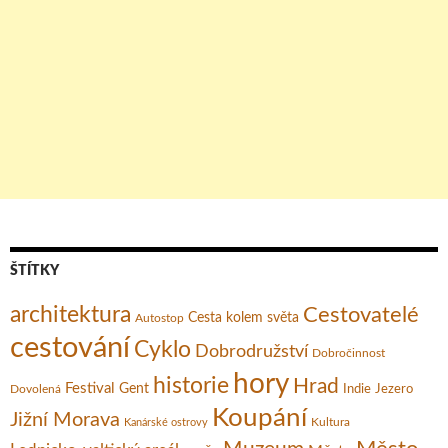
ŠTÍTKY
architektura
Cestovatelé
Cesta kolem světa
Autostop
cestování
Cyklo
Dobrodružství
Dobročinnost
hory
historie
Hrad
Festival
Gent
Dovolená
Indie
Jezero
Koupání
Jižní Morava
Kultura
Kanárské ostrovy