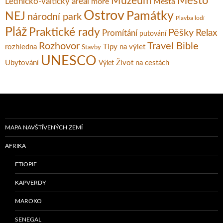
Město
Muzeum
Lednicko-valtický areál
moře
Města
Ostrov
Památky
NEJ
národní park
Plavba lodí
Pláž
Praktické rady
Pěšky
Relax
Promítání
putování
Rozhovor
Travel Bible
rozhledna
Tipy na výlet
Stavby
UNESCO
Ubytování
Život na cestách
Výlet
MAPA NAVŠTÍVENÝCH ZEMÍ
AFRIKA
ETIOPIE
KAPVERDY
MAROKO
SENEGAL