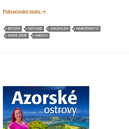
Objevte další krásy Izraele – Tel Aviv, Jaff
Pokračování textu
→
BETLÉM
HISTORIE
JERUZALÉM
NÁBOŽENSTVÍ
SVATÁ ZEMĚ
UNESCO