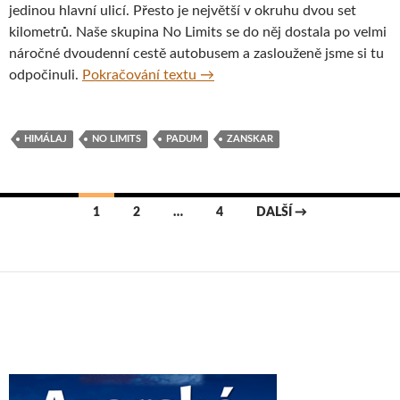
jedinou hlavní ulicí. Přesto je největší v okruhu dvou set
kilometrů. Naše skupina No Limits se do něj dostala po velmi
náročné dvoudenní cestě autobusem a zaslouženě jsme si tu
Výlet v Padumu, Indie
odpočinuli.
Pokračování textu
→
HIMÁLAJ
NO LIMITS
PADUM
ZANSKAR
Navigace
1
2
…
4
DALŠÍ →
pro
příspěvky