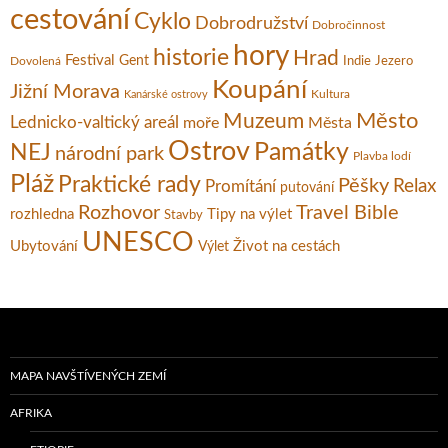
cestování
Cyklo
Dobrodružství
Dobročinnost
hory
historie
Hrad
Festival
Gent
Dovolená
Indie
Jezero
Koupání
Jižní Morava
Kultura
Kanárské ostrovy
Město
Muzeum
Lednicko-valtický areál
moře
Města
Ostrov
Památky
NEJ
národní park
Plavba lodí
Pláž
Praktické rady
Pěšky
Relax
Promítání
putování
Rozhovor
Travel Bible
rozhledna
Tipy na výlet
Stavby
UNESCO
Ubytování
Život na cestách
Výlet
MAPA NAVŠTÍVENÝCH ZEMÍ
AFRIKA