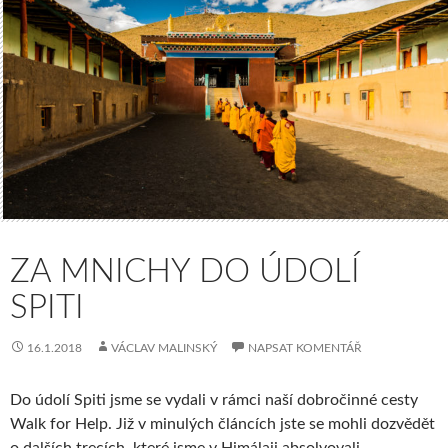
ZA MNICHY DO ÚDOLÍ
SPITI
16.1.2018
VÁCLAV MALINSKÝ
NAPSAT KOMENTÁŘ
Do údolí Spiti jsme se vydali v rámci naší dobročinné cesty
Walk for Help. Již v minulých článcích jste se mohli dozvědět
o dalších trecích, které jsme v Himálaji absolvovali.