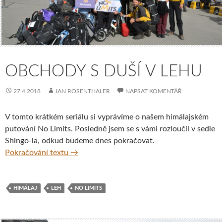
OBCHODY S DUŠÍ V LEHU
27.4.2018
JAN ROSENTHALER
NAPSAT KOMENTÁŘ
V tomto krátkém seriálu si vyprávíme o našem himálajském
putování No Limits. Posledně jsem se s vámi rozloučil v sedle
Shingo-la, odkud budeme dnes pokračovat.
Obchody s duší v Lehu
Pokračování textu
→
HIMÁLAJ
LEH
NO LIMITS