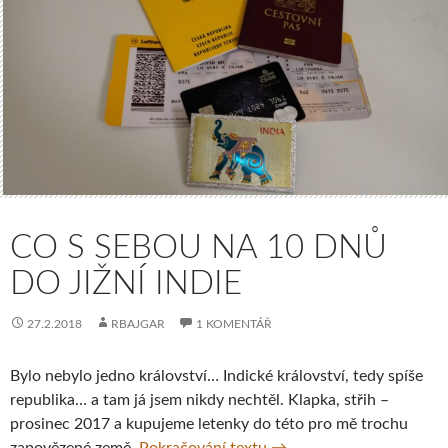
CO S SEBOU NA 10 DNŮ
DO JIŽNÍ INDIE
27.2.2018
RBAJGAR
1 KOMENTÁŘ
Bylo nebylo jedno království… Indické království, tedy spíše
republika… a tam já jsem nikdy nechtěl. Klapka, střih –
prosinec 2017 a kupujeme letenky do této pro mě trochu
Co s sebou na 10 dnů do j
zapovězené země.
Pokračování textu
→