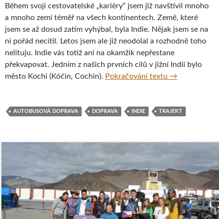
Během svojí cestovatelské „kariéry“ jsem již navštívil mnoho
a mnoho zemí téměř na všech kontinentech. Země, které
jsem se až dosud zatím vyhýbal, byla Indie. Nějak jsem se na
ni pořád necítil. Letos jsem ale již neodolal a rozhodně toho
nelituju. Indie vás totiž ani na okamžik nepřestane
překvapovat. Jedním z našich prvních cílů v jižní Indii bylo
Pobřežní město 
město Kochi (Kóčin, Cochin).
Pokračování textu
→
AUTOBUSOVÁ DOPRAVA
DOPRAVA
INDIE
TRAJEKT