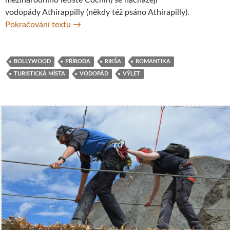
vodopády Athirappilly (někdy též psáno Athirapilly).
Romantické vodopády Athirappilly v jižní Ind
Pokračování textu
→
BOLLYWOOD
PŘÍRODA
RIKŠA
ROMANTIKA
TURISTICKÁ MÍSTA
VODOPÁD
VÝLET