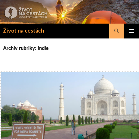
Přejít
k
obsahu
webu
Hledat
Život na cestách
ZÁKLAD
NAVIGA
Archiv rubriky: Indie
MENU