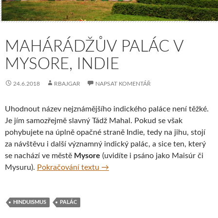
MAHÁRÁDŽŮV PALÁC V
MYSORE, INDIE
24.6.2018
RBAJGAR
NAPSAT KOMENTÁŘ
Uhodnout název nejznámějšího indického paláce není těžké.
Je jím samozřejmě slavný Tádž Mahal. Pokud se však
pohybujete na úplně opačné straně Indie, tedy na jihu, stojí
za návštěvu i další významný indický palác, a sice ten, který
se nachází ve městě
Mysore
(uvidíte i psáno jako Maisúr či
Mahárádžův palác v Mysore, Indie
Mysuru).
Pokračování textu
→
HINDUISMUS
PALÁC