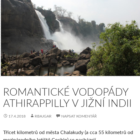
ROMANTICKÉ VODOPÁDY
ATHIRAPPILLY V JIŽNÍ INDII
17.4.2018
RBAJGAR
NAPSAT KOMENTÁŘ
Třicet kilometrů od města Chalakudy (a cca 55 kilometrů od
mezinárodního letiště Cochin) se nacházejí