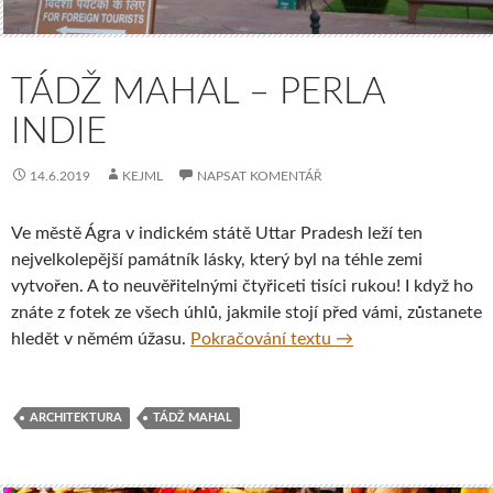
TÁDŽ MAHAL – PERLA
INDIE
14.6.2019
KEJML
NAPSAT KOMENTÁŘ
Ve městě Ágra v indickém státě Uttar Pradesh leží ten
nejvelkolepější památník lásky, který byl na téhle zemi
vytvořen. A to neuvěřitelnými čtyřiceti tisíci rukou! I když ho
znáte z fotek ze všech úhlů, jakmile stojí před vámi, zůstanete
Tádž Mahal – perla I
hledět v němém úžasu.
Pokračování textu
→
ARCHITEKTURA
TÁDŽ MAHAL