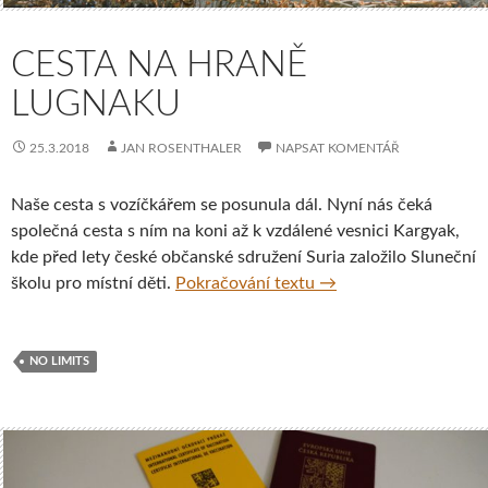
CESTA NA HRANĚ
LUGNAKU
25.3.2018
JAN ROSENTHALER
NAPSAT KOMENTÁŘ
Naše cesta s vozíčkářem se posunula dál. Nyní nás čeká
společná cesta s ním na koni až k vzdálené vesnici Kargyak,
kde před lety české občanské sdružení Suria založilo Sluneční
Cesta na hraně Lugna
školu pro místní děti.
Pokračování textu
→
NO LIMITS