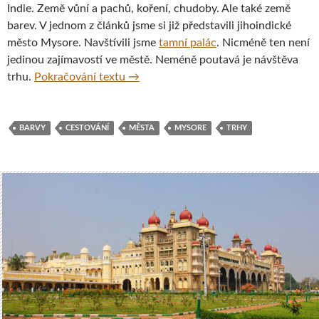
Indie. Země vůní a pachů, koření, chudoby. Ale také země
barev. V jednom z článků jsme si již představili jihoindické
město Mysore. Navštívili jsme
tamní palác
. Nicméně ten není
jedinou zajímavostí ve městě. Neméně poutavá je návštěva
Pestrobarevné trhy Devaraja Market 
trhu.
Pokračování textu
→
BARVY
CESTOVÁNÍ
MĚSTA
MYSORE
TRHY