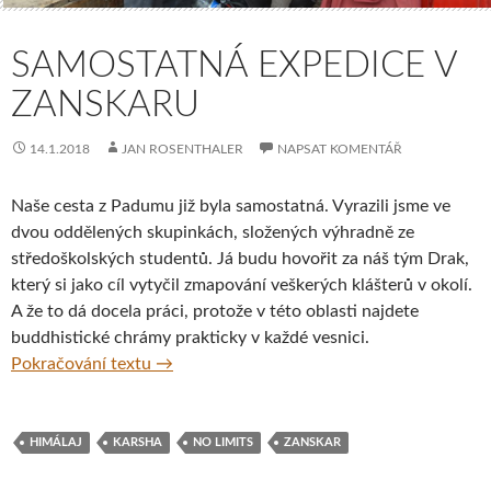
SAMOSTATNÁ EXPEDICE V
ZANSKARU
14.1.2018
JAN ROSENTHALER
NAPSAT KOMENTÁŘ
Naše cesta z Padumu již byla samostatná. Vyrazili jsme ve
dvou oddělených skupinkách, složených výhradně ze
středoškolských studentů. Já budu hovořit za náš tým Drak,
který si jako cíl vytyčil zmapování veškerých klášterů v okolí.
A že to dá docela práci, protože v této oblasti najdete
buddhistické chrámy prakticky v každé vesnici.
Samostatná expedice v Zanskaru
Pokračování textu
→
HIMÁLAJ
KARSHA
NO LIMITS
ZANSKAR