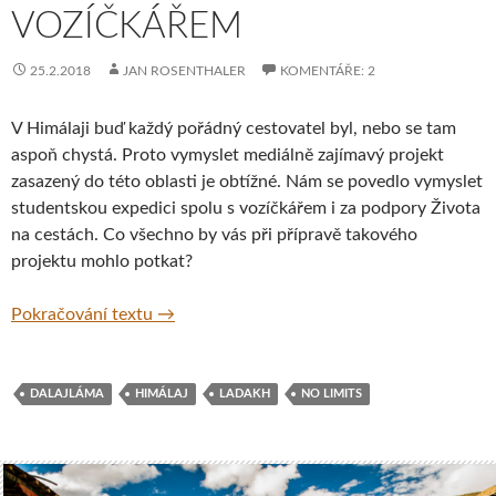
VOZÍČKÁŘEM
25.2.2018
JAN ROSENTHALER
KOMENTÁŘE: 2
V Himálaji buď každý pořádný cestovatel byl, nebo se tam
aspoň chystá. Proto vymyslet mediálně zajímavý projekt
zasazený do této oblasti je obtížné. Nám se povedlo vymyslet
studentskou expedici spolu s vozíčkářem i za podpory Života
na cestách. Co všechno by vás při přípravě takového
projektu mohlo potkat?
No Limits – Po Himálaji s vozíčkářem
Pokračování textu
→
DALAJLÁMA
HIMÁLAJ
LADAKH
NO LIMITS