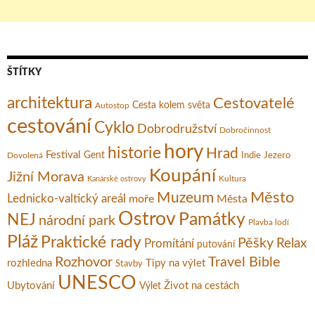
ŠTÍTKY
architektura
Cestovatelé
Cesta kolem světa
Autostop
cestování
Cyklo
Dobrodružství
Dobročinnost
hory
historie
Hrad
Festival
Gent
Dovolená
Indie
Jezero
Koupání
Jižní Morava
Kultura
Kanárské ostrovy
Město
Muzeum
Lednicko-valtický areál
moře
Města
Ostrov
Památky
NEJ
národní park
Plavba lodí
Pláž
Praktické rady
Pěšky
Relax
Promítání
putování
Rozhovor
Travel Bible
rozhledna
Tipy na výlet
Stavby
UNESCO
Ubytování
Život na cestách
Výlet