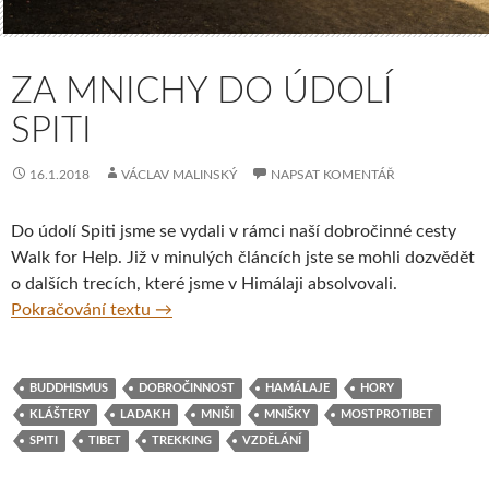
ZA MNICHY DO ÚDOLÍ
SPITI
16.1.2018
VÁCLAV MALINSKÝ
NAPSAT KOMENTÁŘ
Do údolí Spiti jsme se vydali v rámci naší dobročinné cesty
Walk for Help. Již v minulých článcích jste se mohli dozvědět
o dalších trecích, které jsme v Himálaji absolvovali.
Za mnichy do údolí Spiti
Pokračování textu
→
BUDDHISMUS
DOBROČINNOST
HAMÁLAJE
HORY
KLÁŠTERY
LADAKH
MNIŠI
MNIŠKY
MOSTPROTIBET
SPITI
TIBET
TREKKING
VZDĚLÁNÍ