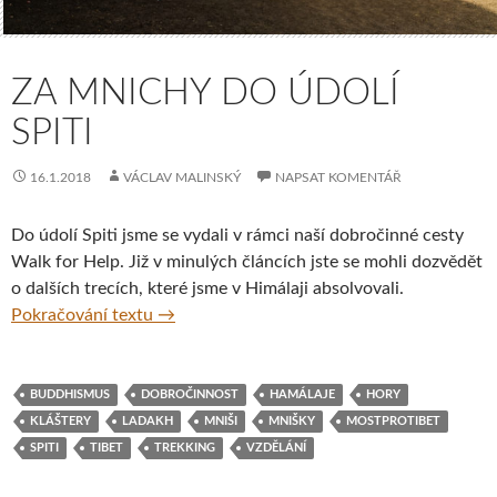
ZA MNICHY DO ÚDOLÍ
SPITI
16.1.2018
VÁCLAV MALINSKÝ
NAPSAT KOMENTÁŘ
Do údolí Spiti jsme se vydali v rámci naší dobročinné cesty
Walk for Help. Již v minulých článcích jste se mohli dozvědět
o dalších trecích, které jsme v Himálaji absolvovali.
Za mnichy do údolí Spiti
Pokračování textu
→
BUDDHISMUS
DOBROČINNOST
HAMÁLAJE
HORY
KLÁŠTERY
LADAKH
MNIŠI
MNIŠKY
MOSTPROTIBET
SPITI
TIBET
TREKKING
VZDĚLÁNÍ