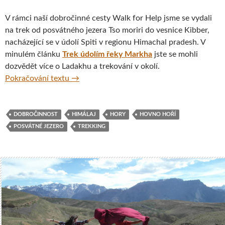
V rámci naší dobročinné cesty Walk for Help jsme se vydali
na trek od posvátného jezera Tso moriri do vesnice Kibber,
nacházející se v údolí Spiti v regionu Himachal pradesh. V
minulém článku
Trek údolím řeky Markha
jste se mohli
dozvědět více o Ladakhu a trekování v okolí.
Trek od posvátného jezera Tso Moriri do údol
Pokračování textu
→
DOBROČINNOST
HIMÁLAJ
HORY
HOVNO HOŘÍ
POSVÁTNÉ JEZERO
TREKKING