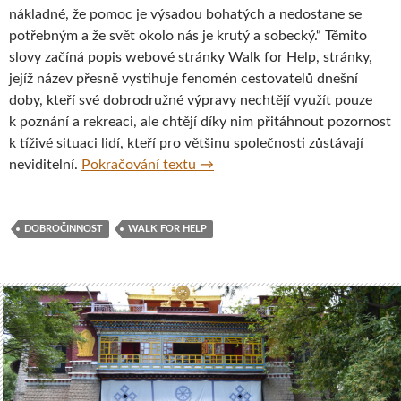
nákladné, že pomoc je výsadou bohatých a nedostane se
potřebným a že svět okolo nás je krutý a sobecký.“ Těmito
slovy začíná popis webové stránky Walk for Help, stránky,
jejíž název přesně vystihuje fenomén cestovatelů dnešní
doby, kteří své dobrodružné výpravy nechtějí využít pouze
k poznání a rekreaci, ale chtějí díky nim přitáhnout pozornost
k tíživé situaci lidí, kteří pro většinu společnosti zůstávají
Walk for Help – Cestovat a pom
neviditelní.
Pokračování textu
→
DOBROČINNOST
WALK FOR HELP