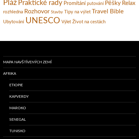
Pláž
Praktické rady
Pěšky
Relax
Promítání
putování
Rozhovor
Travel Bible
rozhledna
Tipy na výlet
Stavby
UNESCO
Ubytování
Život na cestách
Výlet
MAPA NAVŠTÍVENÝCH ZEMÍ
AFRIKA
ETIOPIE
KAPVERDY
MAROKO
SENEGAL
TUNISKO