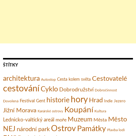
ŠTÍTKY
architektura
Cestovatelé
Cesta kolem světa
Autostop
cestování
Cyklo
Dobrodružství
Dobročinnost
hory
historie
Hrad
Festival
Gent
Dovolená
Indie
Jezero
Koupání
Jižní Morava
Kultura
Kanárské ostrovy
Město
Muzeum
Lednicko-valtický areál
moře
Města
Ostrov
Památky
NEJ
národní park
Plavba lodí