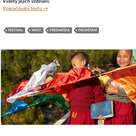
kvality jejich vzdělání.
Festival ProTibet 2017 opět přibližuje tibet
Pokračování textu
→
FESTIVAL
MOST
PŘEDNÁŠKA
PROMÍTÁNÍ