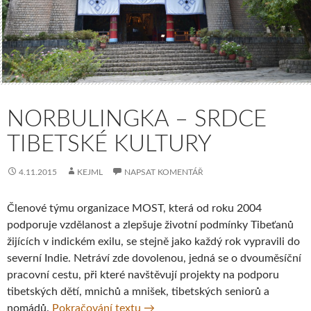
NORBULINGKA – SRDCE
TIBETSKÉ KULTURY
4.11.2015
KEJML
NAPSAT KOMENTÁŘ
Členové týmu organizace MOST, která od roku 2004
podporuje vzdělanost a zlepšuje životní podmínky Tibeťanů
žijících v indickém exilu, se stejně jako každý rok vypravili do
severní Indie. Netráví zde dovolenou, jedná se o dvouměsíční
pracovní cestu, při které navštěvují projekty na podporu
tibetských dětí, mnichů a mnišek, tibetských seniorů a
Norbulingka – srdce tibetské kultu
nomádů.
Pokračování textu
→