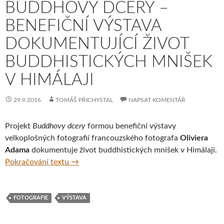
BUDDHOVY DCERY –
BENEFIČNÍ VÝSTAVA
DOKUMENTUJÍCÍ ŽIVOT
BUDDHISTICKÝCH MNIŠEK
V HIMÁLAJI
29.9.2016
TOMÁŠ PŘICHYSTAL
NAPSAT KOMENTÁŘ
Projekt
Buddhovy dcery
formou benefiční výstavy
velkoplošných fotografií francouzského fotografa
Oliviera
Adama
dokumentuje život buddhistických mnišek v Himálaji.
Buddhovy dcery – benefiční výstava dokumen
Pokračování textu
→
FOTOGRAFIE
VÝSTAVA