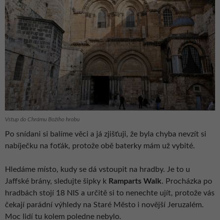
Vstup do Chrámu Božího hrobu
Po snídani si balíme věci a já zjišťuji, že byla chyba nevzít si
nabíječku na foťák, protože obě baterky mám už vybité.
Hledáme místo, kudy se dá vstoupit na hradby. Je to u
Jaffské brány, sledujte šipky k
Ramparts Walk
. Procházka po
hradbách stojí 18 NIS a určitě si to nenechte ujít, protože vás
čekají parádní výhledy na Staré Město i novější Jeruzalém.
Moc lidí tu kolem poledne nebylo.