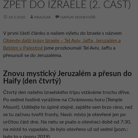
ZPĚT DO IZRAELE (2. ČÁST)
18.5.2020
RBAJGAR
NAPSAT KOMENTÁŘ
V první části článku o našem výletu do Izraele s názvem
Objevte další krásy Izraele – Tel Aviv, Jaffa, Jeruzalém a
Betlém v Palestině
jsme prozkoumali Tel Aviv, Jaffu a
přesunuli se do Jeruzaléma.
Znovu mystický Jeruzalém a přesun do
Haify (den čtvrtý)
Čtvrtý den našeho izraelského tripu vstáváme trochu dříve.
Po sedmé hodině vyrážíme na Chrámovou horu (Temple
Mount). Udělejte to úplně stejně, zajděte sem brzo ráno, než
se tu začnou tvořit fronty. Navíc místo je otevřené jen po
určitou část dne. Na netu se psalo o otevírací době od 7:30,
na místě to vypadalo, že bylo otevřeno už od sedmi (pozn.:
bylo to v únoru 2019).