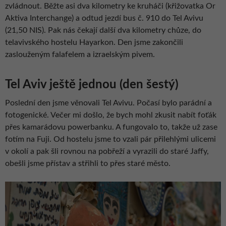
zvládnout. Běžte asi dva kilometry ke kruháči (křižovatka Or
Aktiva Interchange) a odtud jezdí bus č. 910 do Tel Avivu
(21,50 NIS). Pak nás čekají další dva kilometry chůze, do
telavivského hostelu Hayarkon. Den jsme zakončili
zaslouženým falafelem a izraelským pivem.
Tel Aviv ještě jednou (den šestý)
Poslední den jsme věnovali Tel Avivu. Počasí bylo parádní a
fotogenické. Večer mi došlo, že bych mohl zkusit nabít foťák
přes kamarádovu powerbanku. A fungovalo to, takže už zase
fotím na Fuji. Od hostelu jsme to vzali pár přilehlými ulicemi
v okolí a pak šli rovnou na pobřeží a vyrazili do staré Jaffy,
obešli jsme přístav a střihli to přes staré město.