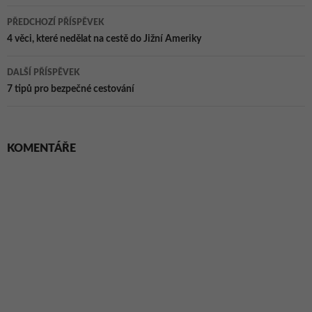
Navigace
PŘEDCHOZÍ PŘÍSPĚVEK
pro
4 věci, které nedělat na cestě do Jižní Ameriky
příspěvky
DALŠÍ PŘÍSPĚVEK
7 tipů pro bezpečné cestování
KOMENTÁŘE