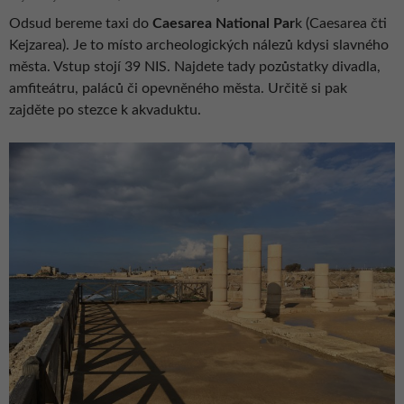
Odsud bereme taxi do
Caesarea National Par
k (Caesarea čti
Kejzarea). Je to místo archeologických nálezů kdysi slavného
města. Vstup stojí 39 NIS. Najdete tady pozůstatky divadla,
amfiteátru, paláců či opevněného města. Určitě si pak
zajděte po stezce k akvaduktu.