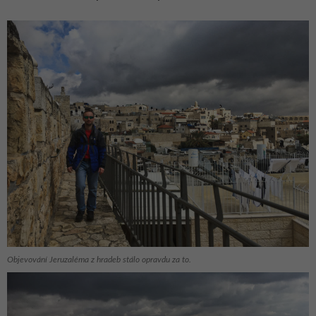
Objevování Jeruzaléma z hradeb stálo opravdu za to.