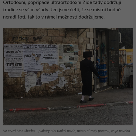
Ortodoxní, popřípadě ultraortodoxní Židé tady dodržují
tradice se vším všudy. Jen jsme četli, že se místní hodně
neradi fotí, tak to v rámci možností dodržujeme.
Ve čtvrti Mea Sharim – plakáty plní funkci novin, místní si tady přečtou, co je nového.