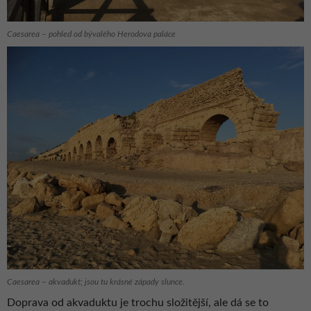
Caesarea – pohled od bývalého Herodova paláce
Caesarea – akvadukt; jsou tu krásné západy slunce.
Doprava od akvaduktu je trochu složitější, ale dá se to