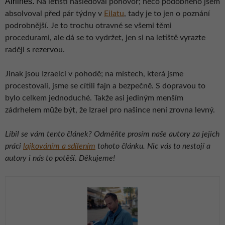
Airlines.
Na letišti následoval pohovor; něco podobného jsem
absolvoval před pár týdny v
Eilatu
, tady je to jen o poznání
podrobnější. Je to trochu otravné se všemi těmi
procedurami, ale dá se to vydržet, jen si na letiště vyrazte
raději s rezervou.
Jinak jsou Izraelci v pohodě; na místech, která jsme
procestovali, jsme se cítili fajn a bezpečně. S dopravou to
bylo celkem jednoduché. Takže asi jediným menším
zádrhelem může být, že Izrael pro našince není zrovna levný.
Líbil se vám tento článek? Odměňte prosím naše autory za jejich
práci
lajkováním a sdílením
tohoto článku. Nic vás to nestojí a
autory i nás to potěší. Děkujeme!