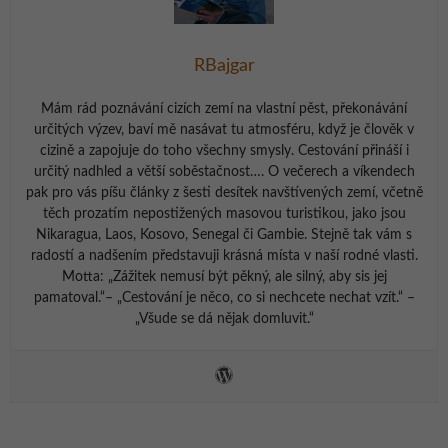
RBajgar
Mám rád poznávání cizích zemí na vlastní pěst, překonávání
určitých výzev, baví mě nasávat tu atmosféru, když je člověk v
cizině a zapojuje do toho všechny smysly. Cestování přináší i
určitý nadhled a větší soběstačnost…. O večerech a víkendech
pak pro vás píšu články z šesti desítek navštívených zemí, včetně
těch prozatím nepostižených masovou turistikou, jako jsou
Nikaragua, Laos, Kosovo, Senegal či Gambie. Stejně tak vám s
radostí a nadšením představuji krásná místa v naší rodné vlasti.
Motta: „Zážitek nemusí být pěkný, ale silný, aby sis jej
pamatoval.“– „Cestování je něco, co si nechcete nechat vzít.“ –
„Všude se dá nějak domluvit.“