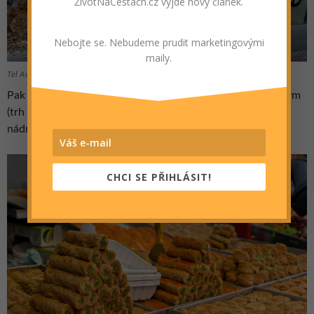
ŽivotNaCestách.cz vyjde nový článek.
Nebojte se. Nebudeme prudit marketingovými
maily.
Tel Aviv – čekání na autobus
Pak nás potěšily oba
trhy
, bleší i ten s jídlem a vším možným
(trh Carmel Market). Rovnou jsme to pěšky protáhli až na
nádraží Hashalom, odkud jezdí vlak na letiště (13,50 NIS).
CHCI SE PŘIHLÁSIT!