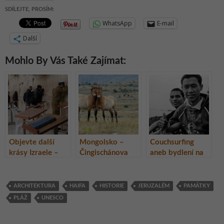
SDÍLEJTE, PROSÍM:
WhatsApp
E-mail
Další
Mohlo By Vás Také Zajímat:
Objevte další
Mongolsko –
Couchsurfing
krásy Izraele –
Čingischánova
aneb bydlení na
Tel Aviv, Jaffa,
země
cestách zadarmo
Jeruzalém a
a mnohem více –
Betlém v
část 1.
ARCHITEKTURA
HAIFA
HISTORIE
JERUZALÉM
PAMÁTKY
Palestině
PLÁŽ
UNESCO