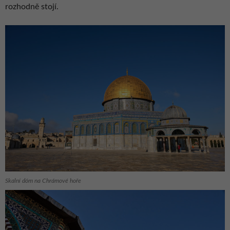
rozhodně stojí.
Skalní dóm na Chrámové hoře