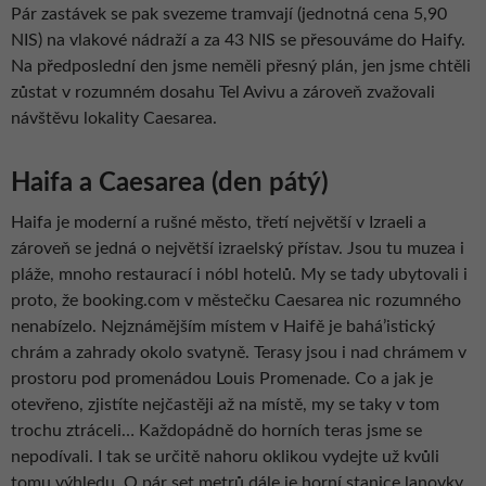
Pár zastávek se pak svezeme tramvají (jednotná cena 5,90
NIS) na vlakové nádraží a za 43 NIS se přesouváme do Haify.
Na předposlední den jsme neměli přesný plán, jen jsme chtěli
zůstat v rozumném dosahu Tel Avivu a zároveň zvažovali
návštěvu lokality Caesarea.
Haifa a Caesarea (den pátý)
Haifa je moderní a rušné město, třetí největší v IzraeIi a
zároveň se jedná o největší izraelský přístav. Jsou tu muzea i
pláže, mnoho restaurací i nóbl hotelů. My se tady ubytovali i
proto, že booking.com v městečku Caesarea nic rozumného
nenabízelo. Nejznámějším místem v Haifě je bahá’istický
chrám a zahrady okolo svatyně. Terasy jsou i nad chrámem v
prostoru pod promenádou Louis Promenade. Co a jak je
otevřeno, zjistíte nejčastěji až na místě, my se taky v tom
trochu ztráceli… Každopádně do horních teras jsme se
nepodívali. I tak se určitě nahoru oklikou vydejte už kvůli
tomu výhledu. O pár set metrů dále je horní stanice lanovky