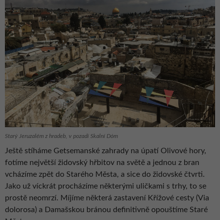
Starý Jeruzalém z hradeb, v pozadí Skalní Dóm
Ještě stíháme Getsemanské zahrady na úpatí Olivové hory,
fotíme největší židovský hřbitov na světě a jednou z bran
vcházíme zpět do Starého Města, a sice do židovské čtvrti.
Jako už víckrát procházíme některými uličkami s trhy, to se
prostě neomrzí. Míjíme některá zastavení Křížové cesty (Via
dolorosa) a Damašskou bránou definitivně opouštíme Staré