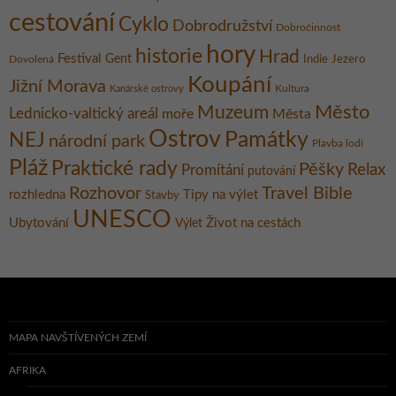
cestování
Cyklo
Dobrodružství
Dobročinnost
hory
historie
Hrad
Festival
Gent
Dovolená
Indie
Jezero
Koupání
Jižní Morava
Kultura
Kanárské ostrovy
Město
Muzeum
Lednicko-valtický areál
moře
Města
Ostrov
Památky
NEJ
národní park
Plavba lodí
Pláž
Praktické rady
Pěšky
Relax
Promítání
putování
Rozhovor
Travel Bible
rozhledna
Tipy na výlet
Stavby
UNESCO
Ubytování
Život na cestách
Výlet
MAPA NAVŠTÍVENÝCH ZEMÍ
AFRIKA