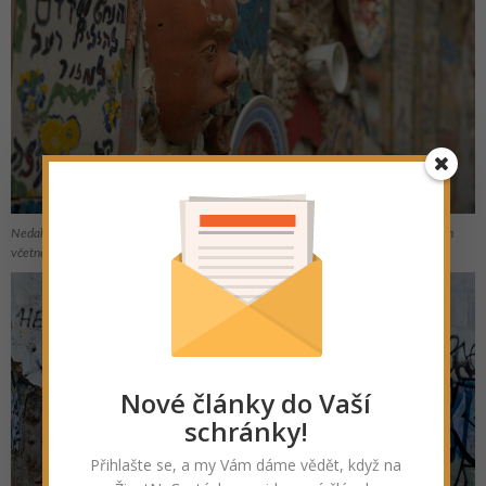
Nedaleko hostelu byl tento zajímavý dům, jehož fasáda byla pokryta vším možným
včetně nádobí, mušlí nebo zrcadel.
Nové články do Vaší
schránky!
Přihlašte se, a my Vám dáme vědět, když na