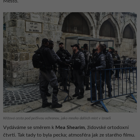
Město.
Křížová cesta pod pečlivou ochranou, jako mnoho dalších míst v Izraeli
Vydáváme se směrem k
Mea Shearim
, židovské ortodoxní
čtvrti. Tak tady to byla pecka; atmosféra jak ze starého filmu.