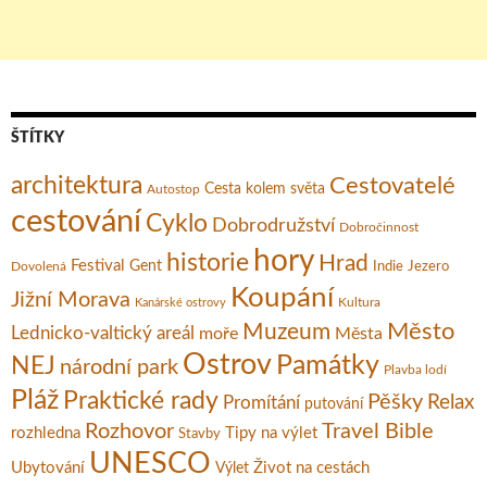
ŠTÍTKY
architektura
Cestovatelé
Cesta kolem světa
Autostop
cestování
Cyklo
Dobrodružství
Dobročinnost
hory
historie
Hrad
Festival
Gent
Dovolená
Indie
Jezero
Koupání
Jižní Morava
Kultura
Kanárské ostrovy
Město
Muzeum
Lednicko-valtický areál
moře
Města
Ostrov
Památky
NEJ
národní park
Plavba lodí
Pláž
Praktické rady
Pěšky
Relax
Promítání
putování
Rozhovor
Travel Bible
rozhledna
Tipy na výlet
Stavby
UNESCO
Ubytování
Život na cestách
Výlet