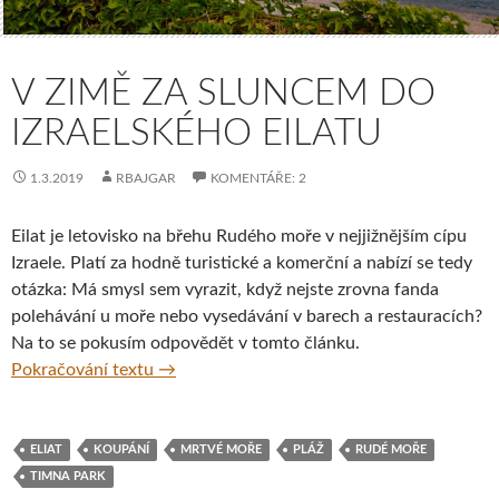
V ZIMĚ ZA SLUNCEM DO
IZRAELSKÉHO EILATU
1.3.2019
RBAJGAR
KOMENTÁŘE: 2
Eilat je letovisko na břehu Rudého moře v nejjižnějším cípu
Izraele. Platí za hodně turistické a komerční a nabízí se tedy
otázka: Má smysl sem vyrazit, když nejste zrovna fanda
polehávání u moře nebo vysedávání v barech a restauracích?
Na to se pokusím odpovědět v tomto článku.
V zimě za sluncem do izraelského Eilatu
Pokračování textu
→
ELIAT
KOUPÁNÍ
MRTVÉ MOŘE
PLÁŽ
RUDÉ MOŘE
TIMNA PARK