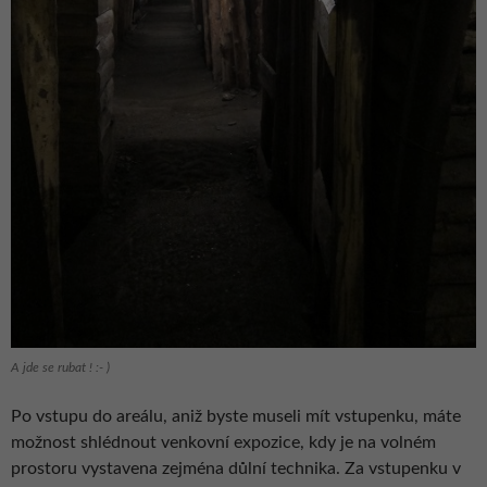
A jde se rubat ! :- )
Po vstupu do areálu, aniž byste museli mít vstupenku, máte
možnost shlédnout venkovní expozice, kdy je na volném
prostoru vystavena zejména důlní technika. Za vstupenku v