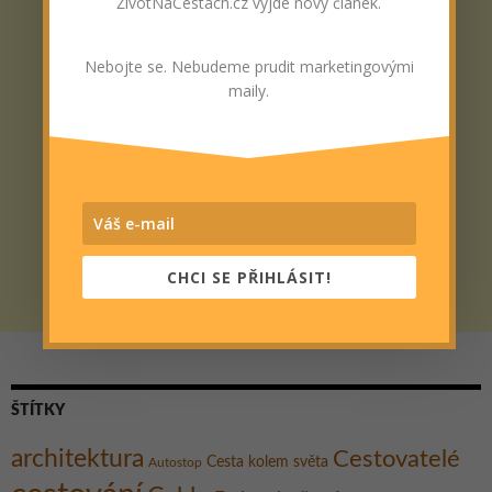
ŽivotNaCestách.cz vyjde nový článek.
Nebojte se. Nebudeme prudit marketingovými
maily.
CHCI SE PŘIHLÁSIT!
ŠTÍTKY
architektura
Cestovatelé
Cesta kolem světa
Autostop