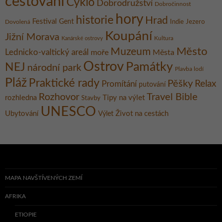
cestování
Cyklo
Dobrodružství
Dobročinnost
hory
historie
Hrad
Festival
Gent
Dovolená
Indie
Jezero
Koupání
Jižní Morava
Kultura
Kanárské ostrovy
Město
Muzeum
Lednicko-valtický areál
moře
Města
Ostrov
Památky
NEJ
národní park
Plavba lodí
Pláž
Praktické rady
Pěšky
Relax
Promítání
putování
Rozhovor
Travel Bible
rozhledna
Tipy na výlet
Stavby
UNESCO
Ubytování
Život na cestách
Výlet
MAPA NAVŠTÍVENÝCH ZEMÍ
AFRIKA
ETIOPIE