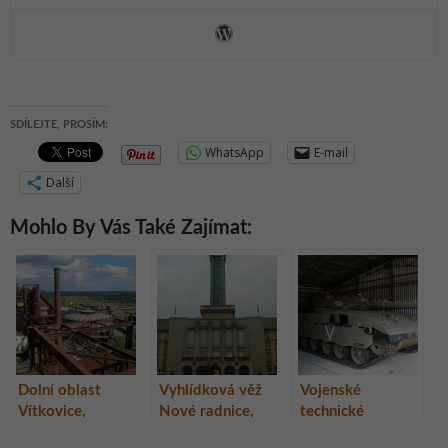
SDÍLEJTE, PROSÍM:
WhatsApp
E-mail
Další
Mohlo By Vás Také Zajímat:
Dolní oblast
Vyhlídková věž
Vojenské
Vítkovice,
Nové radnice,
technické
Ostrava, Česká
Ostrava, Česká
muzeum Lešany,