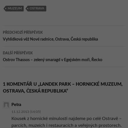
republika
republika
Česká republika
MUZEUM
OSTRAVA
Navigace
PŘEDCHOZÍ PŘÍSPĚVEK
pro
Vyhlídková věž Nové radnice, Ostrava, Česká republika
příspěvky
DALŠÍ PŘÍSPĚVEK
Ostrov Thassos – zelený smaragd v Egejském moři, Řecko
1 KOMENTÁŘ U „LANDEK PARK – HORNICKÉ MUZEUM,
OSTRAVA, ČESKÁ REPUBLIKA“
Petra
11.12.2013 (14:05)
Kousek z hornické minulosti najdeme po celé Ostravě –
parcích, muzeích i restauracích a veřejných prostorech.