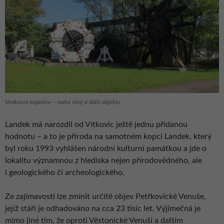
Venkovní expozice – razící stroj a další objekty
Landek má narozdíl od Vítkovic ještě jednu přidanou
hodnotu – a to je příroda na samotném kopci Landek, který
byl roku 1993 vyhlášen národní kulturní památkou a jde o
lokalitu významnou z hlediska nejen přírodovědného, ale
i geologického či archeologického.
Ze zajímavostí lze zmínit určitě objev Petřkovické Venuše,
jejíž stáří je odhadováno na cca 23 tisíc let. Výjimečná je
mimo jiné tím, že oproti Věstonické Venuši a dalším