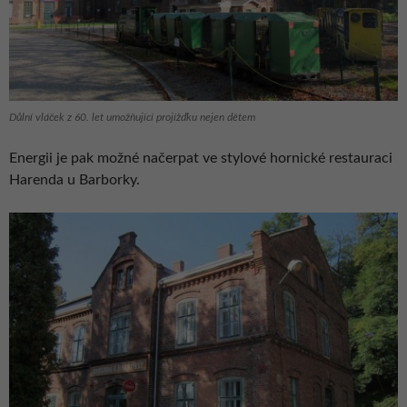
Důlní vláček z 60. let umožňující projížďku nejen dětem
Energii je pak možné načerpat ve stylové hornické restauraci
Harenda u Barborky.