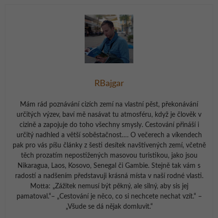
RBajgar
Mám rád poznávání cizích zemí na vlastní pěst, překonávání
určitých výzev, baví mě nasávat tu atmosféru, když je člověk v
cizině a zapojuje do toho všechny smysly. Cestování přináší i
určitý nadhled a větší soběstačnost…. O večerech a víkendech
pak pro vás píšu články z šesti desítek navštívených zemí, včetně
těch prozatím nepostižených masovou turistikou, jako jsou
Nikaragua, Laos, Kosovo, Senegal či Gambie. Stejně tak vám s
radostí a nadšením představuji krásná místa v naší rodné vlasti.
Motta: „Zážitek nemusí být pěkný, ale silný, aby sis jej
pamatoval.“– „Cestování je něco, co si nechcete nechat vzít.“ –
„Všude se dá nějak domluvit.“