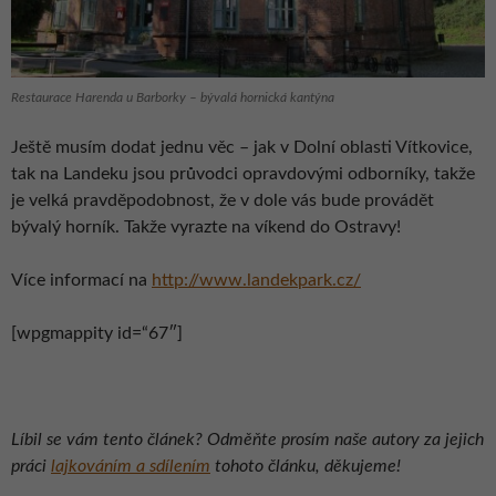
Restaurace Harenda u Barborky – bývalá hornická kantýna
Ještě musím dodat jednu věc – jak v Dolní oblasti Vítkovice,
tak na Landeku jsou průvodci opravdovými odborníky, takže
je velká pravděpodobnost, že v dole vás bude provádět
bývalý horník. Takže vyrazte na víkend do Ostravy!
Více informací na
http://www.landekpark.cz/
[wpgmappity id=“67″]
Líbil se vám tento článek? Odměňte prosím naše autory za jejich
práci
lajkováním a sdílením
tohoto článku, děkujeme!