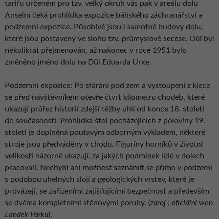
tarifu určeném pro tzv. velký okruh vás pak v areálu dolu
Anselm čeká prohlídka expozice báňského záchranářství a
podzemní expozice. Působivé jsou i samotné budovy dolu,
které jsou postaveny ve slohu tzv. průmyslové secese. Důl byl
několikrát přejmenován, až nakonec v roce 1951 bylo
změněno jméno dolu na Důl Eduarda Urxe.
Podzemní expozice: Po sfárání pod zem a vystoupení z klece
se před návštěvníkem otevře čtvrt kilometru chodeb, které
ukazují průřez historií zdejší těžby uhlí od konce 18. století
do současnosti. Prohlídka štol pocházejících z poloviny 19.
století je doplněná poutavým odborným výkladem, některé
stroje jsou předváděny v chodu. Figuríny horníků v životní
velikosti názorně ukazují, za jakých podmínek lidé v dolech
pracovali. Nechybí ani možnost seznámit se přímo v podzemí
s podobou uhelných slojí a geologických vrstev, které je
provázejí, se zařízeními zajišťujícími bezpečnost a především
se dvěma kompletními stěnovými poruby. (
zdroj : oficiální web
Landek Parku
).