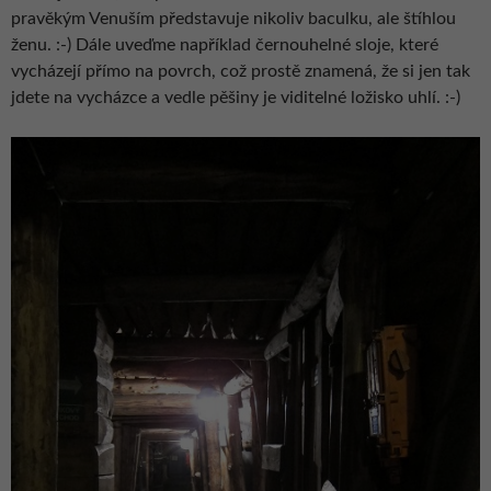
pravěkým Venuším představuje nikoliv baculku, ale štíhlou
ženu. :-) Dále uveďme například černouhelné sloje, které
vycházejí přímo na povrch, což prostě znamená, že si jen tak
jdete na vycházce a vedle pěšiny je viditelné ložisko uhlí. :-)