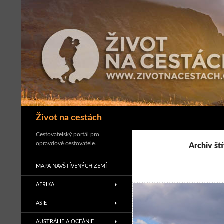
Přejít
k
obsahu
webu
Hledat
Život na cestách
Cestovatelský portál pro
opravdové cestovatele.
Archiv št
MAPA NAVŠTÍVENÝCH ZEMÍ
AFRIKA
ASIE
AUSTRÁLIE A OCEÁNIE