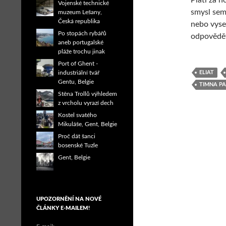
Platí za h
Vojenské technické
smysl sem
muzeum Lešany,
Česká republika
nebo vyse
Po stopách rybářů
odpovědět
aneb portugalské
pláže trochu jinak
Port of Ghent -
ELIAT
industriální tvář
Gentu, Belgie
TIMNA P
Stěna Trollů výhledem
z vrcholu vyrazí dech
Kostel svatého
Mikuláše, Gent, Belgie
Proč dát šanci
bosenské Tuzle
Gent, Belgie
UPOZORNĚNÍ NA NOVÉ
ČLÁNKY E-MAILEM!