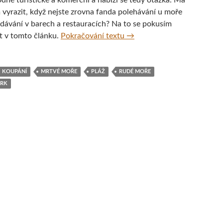
odně turistické a komerční a nabízí se tedy otázka: Má
 vyrazit, když nejste zrovna fanda polehávání u moře
dávání v barech a restauracích? Na to se pokusím
V zimě za sluncem do izrael
 v tomto článku.
Pokračování textu
→
KOUPÁNÍ
MRTVÉ MOŘE
PLÁŽ
RUDÉ MOŘE
ARK