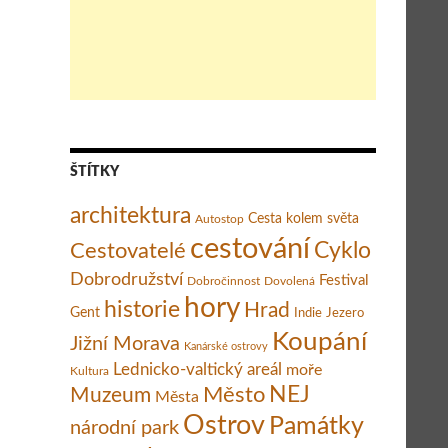
ského Eilatu
ŠTÍTKY
architektura
Cesta kolem světa
Autostop
cestování
Cestovatelé
Cyklo
Dobrodružství
Festival
Dobročinnost
Dovolená
hory
historie
Hrad
Gent
Indie
Jezero
Koupání
Jižní Morava
Kanárské ostrovy
Lednicko-valtický areál
moře
Kultura
Město
NEJ
Muzeum
Města
Ostrov
Památky
národní park