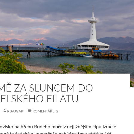
IMĚ ZA SLUNCEM DO
AELSKÉHO EILATU
RBAJGAR
KOMENTÁŘE: 2
etovisko na břehu Rudého moře v nejjižnějším cípu Izraele.