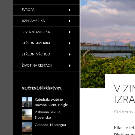
EVROPA
JIŽNÍ AMERIKA
SEVERNÍ AMERIKA
STŘEDNÍ AMERIKA
STŘEDNÍ VÝCHOD
ŽIVOT NA CESTÁCH
V Z
NEJČTENĚJŠÍ PŘÍSPĚVKY:
IZR
Katedrála svatého
Bavona, Gent, Belgie
Pískovna Sekule,
1.3.2019
Slovensko
Granada, Nikaragua
Eilat je l