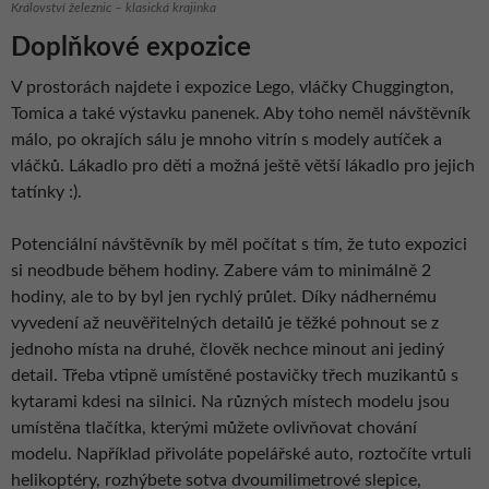
Království železnic – klasická krajinka
Doplňkové expozice
V prostorách najdete i expozice Lego, vláčky Chuggington,
Tomica a také výstavku panenek. Aby toho neměl návštěvník
málo, po okrajích sálu je mnoho vitrín s modely autíček a
vláčků. Lákadlo pro děti a možná ještě větší lákadlo pro jejich
tatínky :).
Potenciální návštěvník by měl počítat s tím, že tuto expozici
si neodbude během hodiny. Zabere vám to minimálně 2
hodiny, ale to by byl jen rychlý průlet. Díky nádhernému
vyvedení až neuvěřitelných detailů je těžké pohnout se z
jednoho místa na druhé, člověk nechce minout ani jediný
detail. Třeba vtipně umístěné postavičky třech muzikantů s
kytarami kdesi na silnici. Na různých místech modelu jsou
umístěna tlačítka, kterými můžete ovlivňovat chování
modelu. Například přivoláte popelářské auto, roztočíte vrtuli
helikoptéry, rozhýbete sotva dvoumilimetrové slepice,