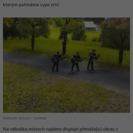
kterým paňmáma sype zrní.
Království železnic – čundráci
Na několika místech najdete displeje přenášející obraz z