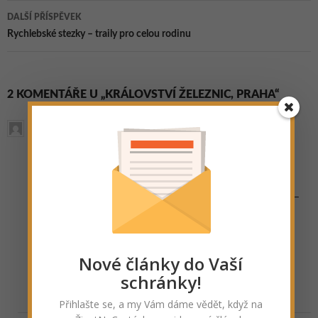
DALŠÍ PŘÍSPĚVEK
Rychlebské stezky – traily pro celou rodinu
2 KOMENTÁŘE U „KRÁLOVSTVÍ ŽELEZNIC, PRAHA“
Tonda
26.9.2014 (13:40)
Tak na ty fotky se nemůžu vynadívat. To je naprostá
nádhera, ten smysl pro detail, obdivuju každého, kdo
něco takového dokáže vytvořit. A to království v noci –
to je něco neskutečného!
Nové články do Vaší
schránky!
ODPOVĚDĚT
Přihlašte se, a my Vám dáme vědět, když na