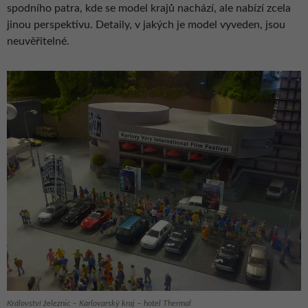
spodního patra, kde se model krajů nachází, ale nabízí zcela
jinou perspektivu. Detaily, v jakých je model vyveden, jsou
neuvěřitelné.
Království železnic – Karlovarský kraj – hotel Thermal