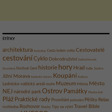
ŠTÍTKY
architektura
Cestovatelé
Cesta kolem světa
Autostop
cestování
Cyklo
Dobrodružství
Dobročinnost
hory
historie
Hrad
Festival
Gent
Dovolená
Indie
Jezero
Koupání
Jižní Morava
Kultura
Kanárské ostrovy
Město
Muzeum
Lednicko-valtický areál
moře
Města
Ostrov
Památky
NEJ
národní park
Plavba lodí
Pláž
Praktické rady
Pěšky
Relax
Promítání
putování
Rozhovor
Travel Bible
rozhledna
Tipy na výlet
Stavby