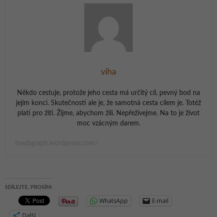
viha
Někdo cestuje, protože jeho cesta má určitý cíl, pevný bod na
jejím konci. Skutečností ale je, že samotná cesta cílem je. Totéž
platí pro žití. Žijme, abychom žili. Nepřežívejme. Na to je život
moc vzácným darem.
traubgraph.wordpress.com/
SDÍLEJTE, PROSÍM:
WhatsApp
E-mail
Další