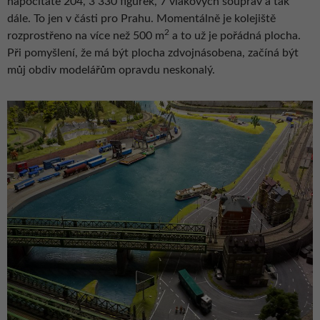
napočítáte 204, 3 330 figurek, 7 vlakových souprav a tak
dále. To jen v části pro Prahu. Momentálně je kolejiště
2
rozprostřeno na více než 500 m
a to už je pořádná plocha.
Při pomyšlení, že má být plocha zdvojnásobena, začíná být
můj obdiv modelářům opravdu neskonalý.