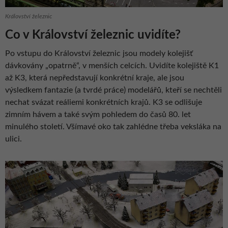
Království železnic
Co v Království železnic uvidíte?
Po vstupu do Království železnic jsou modely kolejišť
dávkovány „opatrně“, v menších celcích. Uvidíte kolejiště K1
až K3, která nepředstavují konkrétní kraje, ale jsou
výsledkem fantazie (a tvrdé práce) modelářů, kteří se nechtěli
nechat svázat reáliemi konkrétních krajů. K3 se odlišuje
zimním hávem a také svým pohledem do časů 80. let
minulého století. Všímavé oko tak zahlédne třeba veksláka na
ulici.