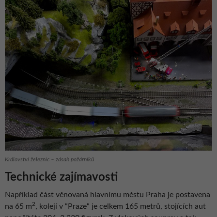
Království železnic – zásah požárníků
Technické zajímavosti
Například část věnovaná hlavnímu městu Praha je postavena
2
na 65 m
, kolejí v “Praze“ je celkem 165 metrů, stojících aut