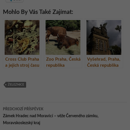
Mohlo By Vás Také Zajímat:
Cross Club Praha
Zoo Praha, Česká
Vyšehrad, Praha,
a jejich stroj času
republika
Česká republika
ŽELEZNICE
Navigace
PŘEDCHOZÍ PŘÍSPĚVEK
pro
Zámek Hradec nad Moravicí – věže Červeného zámku,
Moravskoslezský kraj
příspěvky