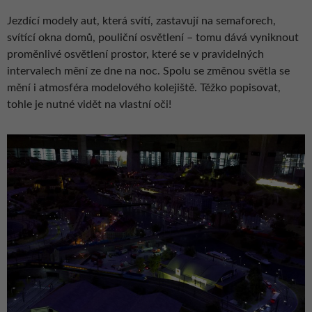
Jezdící modely aut, která svítí, zastavují na semaforech,
svítící okna domů, pouliční osvětlení – tomu dává vyniknout
proměnlivé osvětlení prostor, které se v pravidelných
intervalech mění ze dne na noc. Spolu se změnou světla se
mění i atmosféra modelového kolejiště. Těžko popisovat,
tohle je nutné vidět na vlastní oči!