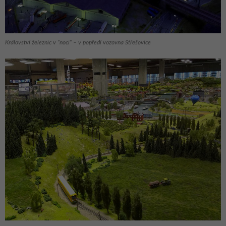
Království železnic v “noci“ – v popředí vozovna Střešovice