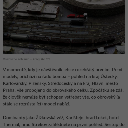
Království železnic – kolejiště K3
V momentě, kdy je návštěvník lehce rozehřátý prvními třemi
modely, přichází na řadu bomba – pohled na kraj Ústecký,
Karlovarský, Plzeňský, Středočeský a na kraj Hlavní město
Praha, vše propojeno do obrovského celku. Zpočátku se zdá,
že člověk nemůže být schopen vstřebat vše, co obrovský (a
stále se rozrůstající) model nabízí.
Dominanty jako Žižkovská věž, Karlštejn, hrad Loket, hotel
Thermal, hrad Střekov zahlédnete na první pohled. Sestup do