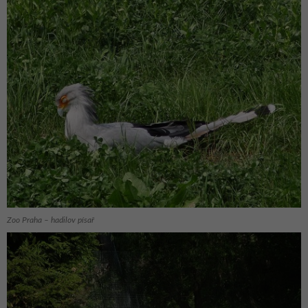
Zoo Praha – hadilov písař