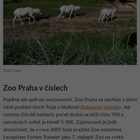
ZOO Praha
Zoo Praha v číslech
Pojďme ale zpět do současnosti. Zoo Praha se nachází v dolní
části pražské čtvrti Troja v blízkosti
Botanické zahrady
. Její
rozloha činí 60 hektarů, počet druhů se blíží číslu 700 a
samotných zvířat je téměř 5 000. Zajímavostí je jistě
skutečnost, že v roce 2007 byla pražská Zoo označena
časopisem Forbes Traveler jako 7. nejlepší Zoo na světě.