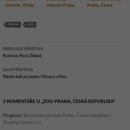
železnic, Praha
zahrada Praha,
Praha, Česká
Česká republika
republika
PRAHA
ZOO
Navigace
PŘEDCHOZÍ PŘÍSPĚVEK
pro
Rotorua, Nový Zéland
příspěvky
DALŠÍ PŘÍSPĚVEK
Plavba lodí po jezeru Titicaca v Peru
2 KOMENTÁŘE U „ZOO PRAHA, ČESKÁ REPUBLIKA“
Pingback:
Botanická zahrada Praha, Česká republika |
ŽivotNaCestách.cz