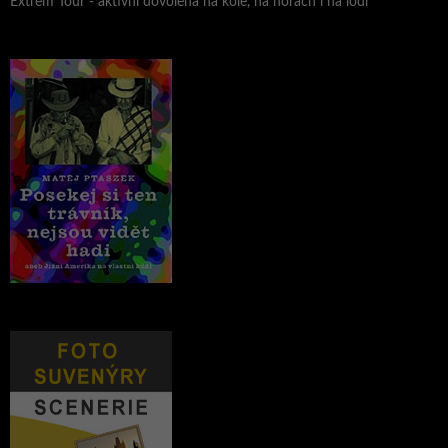
Extrem Tour - aktivní dovolená na kole, na horách i na lodi