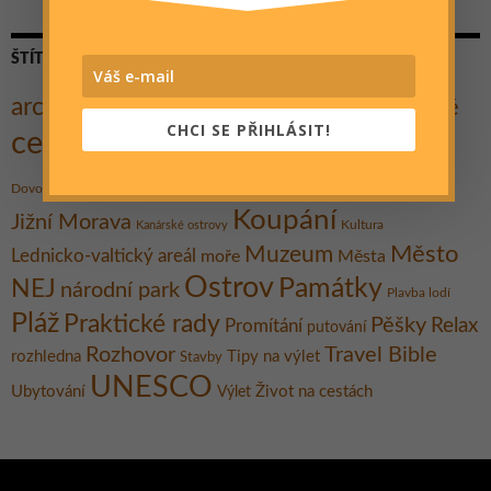
ŠTÍTKY
architektura
Cestovatelé
Cesta kolem světa
Autostop
CHCI SE PŘIHLÁSIT!
cestování
Cyklo
Dobrodružství
Dobročinnost
hory
historie
Hrad
Festival
Gent
Dovolená
Indie
Jezero
Koupání
Jižní Morava
Kultura
Kanárské ostrovy
Město
Muzeum
Lednicko-valtický areál
moře
Města
Ostrov
Památky
NEJ
národní park
Plavba lodí
Pláž
Praktické rady
Pěšky
Relax
Promítání
putování
Rozhovor
Travel Bible
rozhledna
Tipy na výlet
Stavby
UNESCO
Ubytování
Život na cestách
Výlet