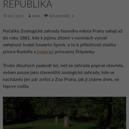
REPUBLIKA
30.5.2013
VIHA
KOMENTÁŘE: 2
Počátky Zoologické zahrady hlavního města Prahy sahají až
do roku 1881, kdy k jejímu zřízení v novinách vyzval
veřejnost hrabě Sweerts-Spork, a to k příležitosti sňatku
prince Rudolfa a
belgické
princezny Štěpánky.
Trvalo dlouhých padesát let, než se zahrada poprvé otevřela,
ovšem pouze jako staveniště zoologické zahrady, kde se
nacházelo jen pár zvířat a Zoo Praha, jak ji známe dnes, se
teprve rodila.