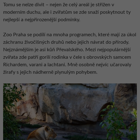
Tomu se nelze divit – nejen že celý areál je střižen v
moderním duchu, ale i zvířatům se zde snaží poskytnout ty
nejlepší a nejpřirozenější podmínky.
Zoo Praha se podílí na mnoha programech, které mají za úkol
záchranu živočišných druhů nebo jejich návrat do přírody.
Nejznámějším je asi kůň Převalského. Mezi nejpopulárnější
zvířata zde patří gorilí rodinka v čele s obrovských samcem
Richardem, varani a lachtani. Mně osobně nejvíc učarovaly
žirafy s jejich nádherně plynulým pohybem.