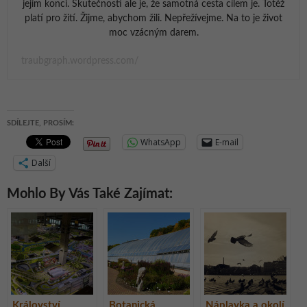
jejím konci. Skutečností ale je, že samotná cesta cílem je. Totéž
platí pro žití. Žijme, abychom žili. Nepřežívejme. Na to je život
moc vzácným darem.
traubgraph.wordpress.com/
SDÍLEJTE, PROSÍM:
WhatsApp
E-mail
Další
Mohlo By Vás Také Zajímat:
Království
Botanická
Náplavka a okolí,