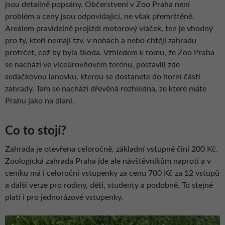
jsou detailně popsány. Občerstvení v Zoo Praha není
problém a ceny jsou odpovídající, ne však přemrštěné.
Areálem pravidelně projíždí motorový vláček, ten je vhodný
pro ty, kteří nemají tzv. v nohách a nebo chtějí zahradu
profrčet, což by byla škoda. Vzhledem k tomu, že Zoo Praha
se nachází ve víceúrovňovém terénu, postavili zde
sedačkovou lanovku, kterou se dostanete do horní části
zahrady. Tam se nachází dřevěná rozhledna, ze které máte
Prahu jako na dlani.
Co to stojí?
Zahrada je otevřena celoročně, základní vstupné činí 200 Kč.
Zoologická zahrada Praha jde ale návštěvníkům naproti a v
ceníku má i celoroční vstupenky za cenu 700 Kč za 12 vstupů
a další verze pro rodiny, děti, studenty a podobně. To stejné
platí i pro jednorázové vstupenky.