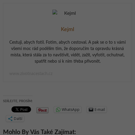
Kejml
Cestuji, abych fotil. Fotím, abych cestoval. A pak se o to s vámi
všemi moc rád podělím tím, že doporučím ta opravdu krásná
místa, která stála za to navštívit, vidět, zažít, vyfotit, ochutnat,
spatřit nebo si k nim třeba přivonět.
www.zivotnacestach.cz
SDÍLEJTE, PROSÍM:
WhatsApp
E-mail
Další
Mohlo By Vás Také Zajímat: