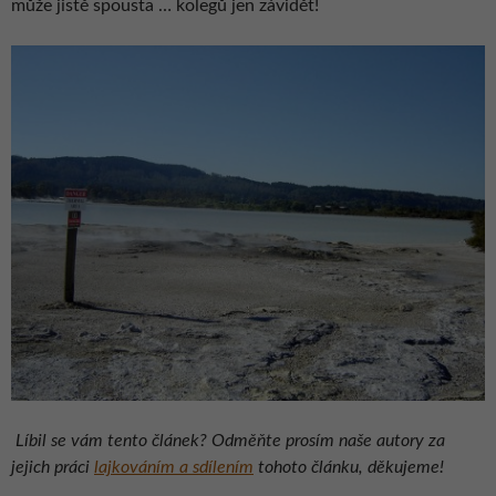
může jistě spousta … kolegů jen závidět!
Líbil se vám tento článek? Odměňte prosím naše autory za
jejich práci
lajkováním a sdílením
tohoto článku, děkujeme!