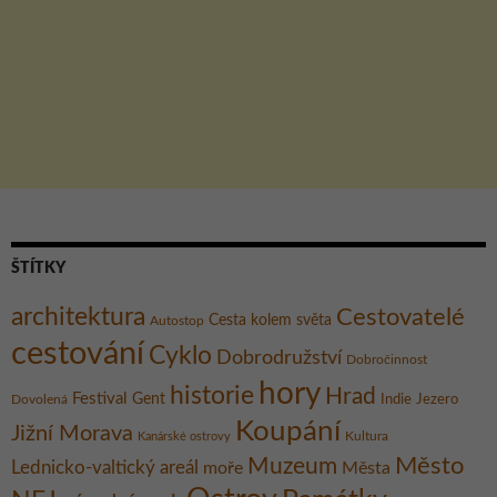
ŠTÍTKY
architektura
Cestovatelé
Cesta kolem světa
Autostop
cestování
Cyklo
Dobrodružství
Dobročinnost
hory
historie
Hrad
Festival
Gent
Dovolená
Indie
Jezero
Koupání
Jižní Morava
Kultura
Kanárské ostrovy
Město
Muzeum
Lednicko-valtický areál
moře
Města