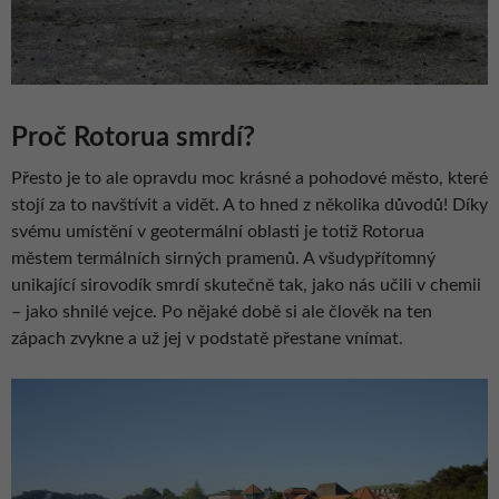
Proč Rotorua smrdí?
Přesto je to ale opravdu moc krásné a pohodové město, které
stojí za to navštívit a vidět. A to hned z několika důvodů! Díky
svému umístění v geotermální oblasti je totiž Rotorua
městem termálních sirných pramenů. A všudypřítomný
unikající sirovodík smrdí skutečně tak, jako nás učili v chemii
– jako shnilé vejce. Po nějaké době si ale člověk na ten
zápach zvykne a už jej v podstatě přestane vnímat.