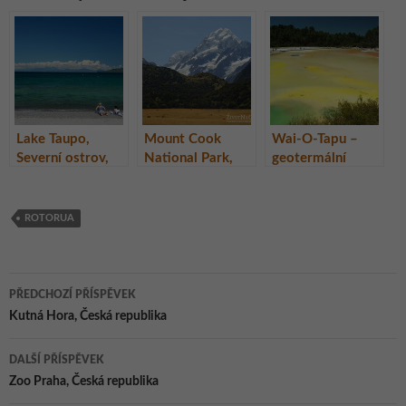
Lake Taupo,
Mount Cook
Wai-O-Tapu –
Severní ostrov,
National Park,
geotermální
Nový Zéland
Nový Zéland
park, Rotorua,
Nový Zéland
ROTORUA
Navigace
PŘEDCHOZÍ PŘÍSPĚVEK
pro
Kutná Hora, Česká republika
příspěvky
DALŠÍ PŘÍSPĚVEK
Zoo Praha, Česká republika