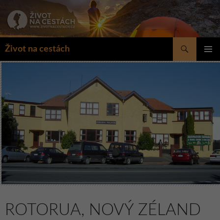
Přejít
k
obsahu
webu
Hledat
Život na cestách
ZÁKLAD
NAVIGA
MENU
ROTORUA, NOVÝ ZÉLAND