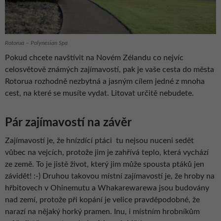
Rotorua – Polynesian Spa
Pokud chcete navštívit na Novém Zélandu co nejvíc
celosvětově známých zajímavostí, pak je vaše cesta do města
Rotorua rozhodně nezbytná a jasným cílem jedné z mnoha
cest, na které se musíte vydat. Litovat určitě nebudete.
Pár zajímavostí na závěr
Zajímavostí je, že hnízdící ptáci tu nejsou nuceni sedět
vůbec na vejcích, protože jim je zahřívá teplo, která vychází
ze země. To je jistě život, který jim může spousta ptáků jen
závidět! :-) Druhou takovou místní zajímavostí je, že hroby na
hřbitovech v Ohinemutu a Whakarewarewa jsou budovány
nad zemí, protože při kopání je velice pravděpodobné, že
narazí na nějaký horký pramen. Inu, i místním hrobníkům