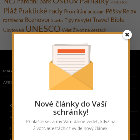
Ostrov
Památky
NEJ
národní park
Plavba lodí
Pláž
Praktické rady
Pěšky
Relax
Promítání
putování
Rozhovor
Travel Bible
rozhledna
Tipy na výlet
Stavby
UNESCO
Ubytování
Život na cestách
Výlet
MAPA NAVŠTÍVENÝCH ZEMÍ
AFRIKA
ETIOPIE
Nové články do Vaší
KAPVERDY
schránky!
MAROKO
Přihlašte se, a my Vám dáme vědět, když na
ŽivotNaCestách.cz vyjde nový článek.
SENEGAL