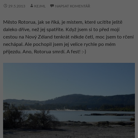
29.5.2013
KEJML
NAPSAT KOMENTÁŘ
Město Rotorua, jak se říká, je místem, které ucítíte ještě
daleko dříve, než jej spatříte. Když jsem si to před mojí
cestou na Nový Zéland tenkrát někde četl, moc jsem to rčení
nechápal. Ale pochopil jsem jej velice rychle po mém
příjezdu. Ano, Rotorua smrdí. A fest! :-)