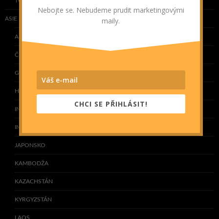
TUNISKO
Nebojte se. Nebudeme prudit marketingovými
ASIE
maily.
ARMÉNIE
ČÍNA
GRUZIE
HONG KONG
CHCI SE PŘIHLÁSIT!
INDIE
INDONÉSIE
JAPONSKO
KAMBODŽA
KAZACHSTÁN
KYRGYZSTÁN
LAOS