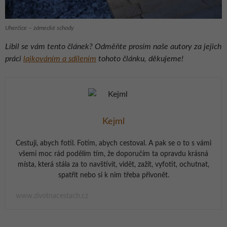
Uherčice – zámecké schody
Líbil se vám tento článek? Odměňte prosím naše autory za jejich
práci
lajkováním a sdílením
tohoto článku, děkujeme!
Kejml
Cestuji, abych fotil. Fotím, abych cestoval. A pak se o to s vámi
všemi moc rád podělím tím, že doporučím ta opravdu krásná
místa, která stála za to navštívit, vidět, zažít, vyfotit, ochutnat,
spatřit nebo si k nim třeba přivonět.
www.zivotnacestach.cz