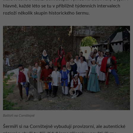
hlavně, každé léto se tu v přibližně týdenních intervalech
rozloží několik skupin historického šermu.
Baštýři na Cornštejně
Šermíři si na Cornštejně vybudují provizorní, ale autentické