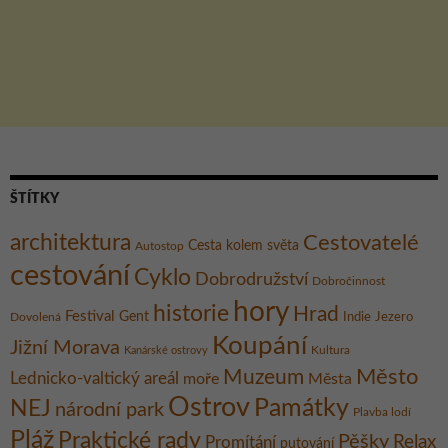
ŠTÍTKY
architektura
Cestovatelé
Cesta kolem světa
Autostop
cestování
Cyklo
Dobrodružství
Dobročinnost
hory
historie
Hrad
Festival
Gent
Dovolená
Indie
Jezero
Koupání
Jižní Morava
Kultura
Kanárské ostrovy
Město
Muzeum
Lednicko-valtický areál
moře
Města
Ostrov
Památky
NEJ
národní park
Plavba lodí
Pláž
Praktické rady
Pěšky
Relax
Promítání
putování