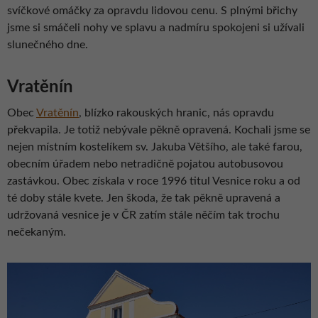
svíčkové omáčky za opravdu lidovou cenu. S plnými břichy
jsme si smáčeli nohy ve splavu a nadmíru spokojeni si užívali
slunečného dne.
Vratěnín
Obec
Vratěnín
, blízko rakouských hranic, nás opravdu
překvapila. Je totiž nebývale pěkně opravená. Kochali jsme se
nejen místním kostelíkem sv. Jakuba Většího, ale také farou,
obecním úřadem nebo netradičně pojatou autobusovou
zastávkou. Obec získala v roce 1996 titul Vesnice roku a od
té doby stále kvete. Jen škoda, že tak pěkně upravená a
udržovaná vesnice je v ČR zatím stále něčím tak trochu
nečekaným.