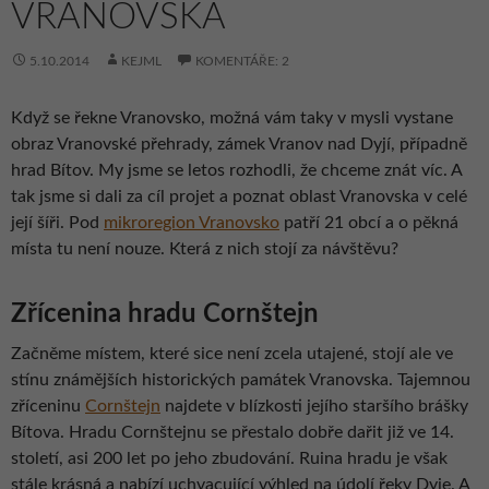
VRANOVSKA
5.10.2014
KEJML
KOMENTÁŘE: 2
Když se řekne Vranovsko, možná vám taky v mysli vystane
obraz Vranovské přehrady, zámek Vranov nad Dyjí, případně
hrad Bítov. My jsme se letos rozhodli, že chceme znát víc. A
tak jsme si dali za cíl projet a poznat oblast Vranovska v celé
její šíři. Pod
mikroregion Vranovsko
patří 21 obcí a o pěkná
místa tu není nouze. Která z nich stojí za návštěvu?
Zřícenina hradu Cornštejn
Začněme místem, které sice není zcela utajené, stojí ale ve
stínu známějších historických památek Vranovska. Tajemnou
zříceninu
Cornštejn
najdete v blízkosti jejího staršího brášky
Bítova. Hradu Cornštejnu se přestalo dobře dařit již ve 14.
století, asi 200 let po jeho zbudování. Ruina hradu je však
stále krásná a nabízí uchvacující výhled na údolí řeky Dyje. A