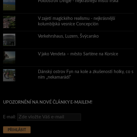
Poloostrov Dingle - nejkrásnější místo Irska
V zajetí magického realismu - nejkrásnější
kolumbijská vesnice Concepción
Verkehrshaus, Luzern, Švýcarsko
V jako Vendeta – město Sartène na Korsice
Dánský ostrov Fyn na kole a zkušenosti holky, co s
ním „nekamarádí“
UPOZORNĚNÍ NA NOVÉ ČLÁNKY E-MAILEM!
E-mail: