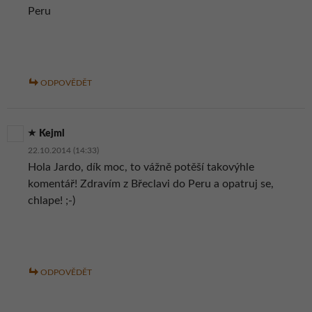
Peru
ODPOVĚDĚT
Kejml
22.10.2014 (14:33)
Hola Jardo, dík moc, to vážně potěší takovýhle
komentář! Zdravím z Břeclavi do Peru a opatruj se,
chlape! ;-)
ODPOVĚDĚT