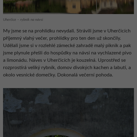
Uherčice – rybník na návsi
My jsme se na prohlídku nevydali. Strávili jsme v Uherčicích
příjemný vlahý večer, prohlídky pro ten den už skončily.
Udělali jsme si v rozlehlé zámecké zahradě malý piknik a pak
jsme plynule přešli do hospůdky na návsi na vychlazené pivo
a limonádu. Náves v Uherčicích je kouzelná. Uprostřed se
rozprostírá veliký rybník, domov divokých kachen a labutí, a
okolo vesnické domečky. Dokonalá večerní pohoda.