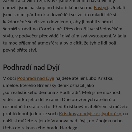
zázemí a chvíli tu žijí. Když jsme zříceninu navštívili my,
narazili jsme na skupinu historického šermu
Baštýři
. Udělali
jsme s nimi pár fotek a dozvěděli se, že tito mladí lidé si
každoročně šetří svou dovolenou, aby ji mohli s přáteli
šermíři strávit na Cornštejně. Přes den žijí ve středověkém
stylu, v podvečer předvádějí divákům svá vystoupení. Vládla
tu moc příjemná atmosféra a bylo cítit, že tyhle lidi pojí
pevné přátelství.
Podhradí nad Dyjí
V obci
Podhradí nad Dyjí
najdete ateliér Lubo Kristka,
umělce, kterého Brněnský deník označil jako
„surrealistického démona z Podhradí“. Měli jsme možnost
vidět sbírku jeho děl v rámci Dne otevřených ateliérů a
rozhodně to stálo za to. Před Kristkovým ateliérem si můžete
prohlédnout jednu ze soch
Kristkovy podyjské glyptotéky
, na
další si můžete zajet do Vranova nad Dyjí, do Znojma nebo
třeba do rakouského hradu Hardegg.