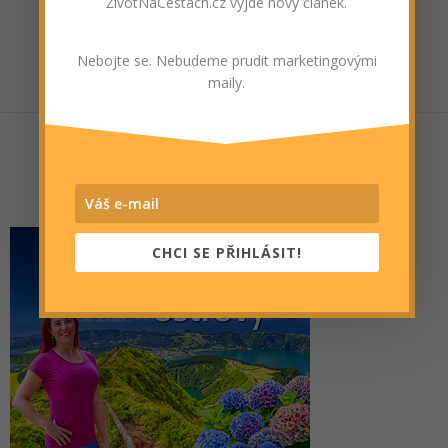
ŽivotNaCestách.cz vyjde nový článek.
Nebojte se. Nebudeme prudit marketingovými
maily.
CHCI SE PŘIHLÁSIT!