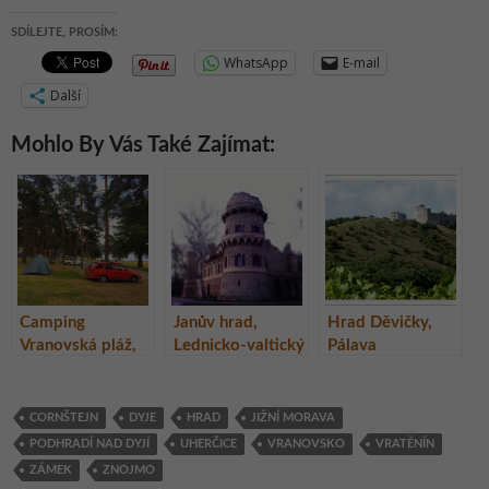
SDÍLEJTE, PROSÍM:
WhatsApp
E-mail
Další
Mohlo By Vás Také Zajímat:
Camping
Janův hrad,
Hrad Děvičky,
Vranovská pláž,
Lednicko-valtický
Pálava
Vranovská
areál, Česká
přehrada
republika
CORNŠTEJN
DYJE
HRAD
JIŽNÍ MORAVA
PODHRADÍ NAD DYJÍ
UHERČICE
VRANOVSKO
VRATĚNÍN
ZÁMEK
ZNOJMO