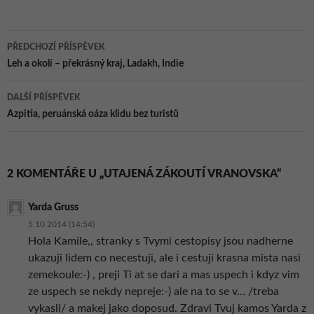
Navigace
PŘEDCHOZÍ PŘÍSPĚVEK
pro
Leh a okolí – překrásný kraj, Ladakh, Indie
příspěvky
DALŠÍ PŘÍSPĚVEK
Azpitia, peruánská oáza klidu bez turistů
2 KOMENTÁŘE U „UTAJENÁ ZÁKOUTÍ VRANOVSKA“
Yarda Gruss
5.10.2014 (14:54)
Hola Kamile,, stranky s Tvymi cestopisy jsou nadherne
ukazuji lidem co necestuji, ale i cestuji krasna mista nasi
zemekoule:-) , preji Ti at se dari a mas uspech i kdyz vim
ze uspech se nekdy nepreje:-) ale na to se v… /treba
vykasli/ a makej jako doposud. Zdravi Tvuj kamos Yarda z