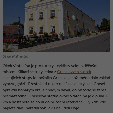
Obecní úřad Vratěnín
Okolí Vratěnína je pro turisty i cyklisty velmi vděčným
místem. Klikatí se tudy jedna z
Graselových stezek
sledujících stopy loupežníka Grasela, jehož jméno dalo základ
výrazu „grázl“. Přestože si nikdo není zcela jistý, zda Grasel
opravdu bohatým bral a chudým dával, do historie se zapsal
nesmazatelně. Graselova stezka okolo Vratěnína je dlouhá 7
km a dostanete se po ní do přírodní rezervace Bílý kříž, kde
najdete další parádní vyhlídku na údolí Dyje.