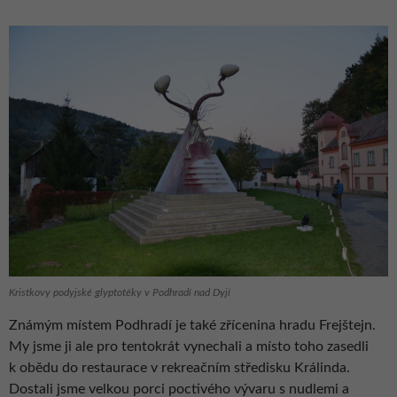
Kristkovy podyjské glyptotéky v Podhradí nad Dyjí
Známým místem Podhradí je také zřícenina hradu Frejštejn.
My jsme ji ale pro tentokrát vynechali a místo toho zasedli
k obědu do restaurace v rekreačním středisku Králinda.
Dostali jsme velkou porci poctivého vývaru s nudlemi a