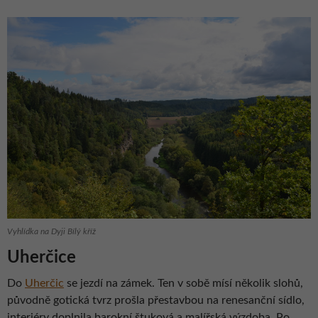
Vyhlídka na Dyji Bílý kříž
Uherčice
Do
Uherčic
se jezdí na zámek. Ten v sobě mísí několik slohů,
původně gotická tvrz prošla přestavbou na renesanční sídlo,
interiéry doplnila barokní štuková a malířská výzdoba. Po