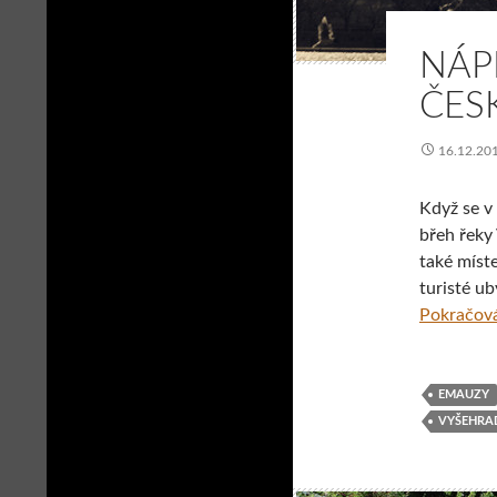
NÁP
ČES
16.12.20
Když se v
břeh řeky 
také míste
turisté ub
Pokračová
EMAUZY
VYŠEHRA