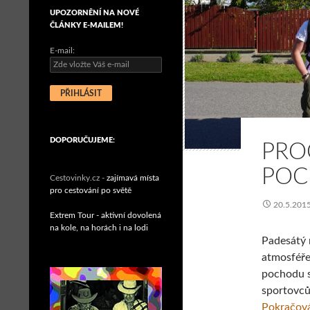
UPOZORNĚNÍ NA NOVÉ
ČLÁNKY E-MAILEM!
E-mail:
DOPORUČUJEME:
PRO
POC
Cestovinky.cz -
zajímavá místa
pro cestování po světě
20.5.201
Extrem Tour - aktivní dovolená
na kole, na horách i na lodi
Padesátý 
atmosféře
pochodu s
sportovců
Pokračová