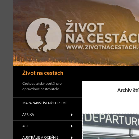
Přejít
k
obsahu
webu
Hledat
Život na cestách
Cestovatelský portál pro
opravdové cestovatele.
Archiv št
MAPA NAVŠTÍVENÝCH ZEMÍ
AFRIKA
ASIE
AUSTRÁLIE A OCEÁNIE