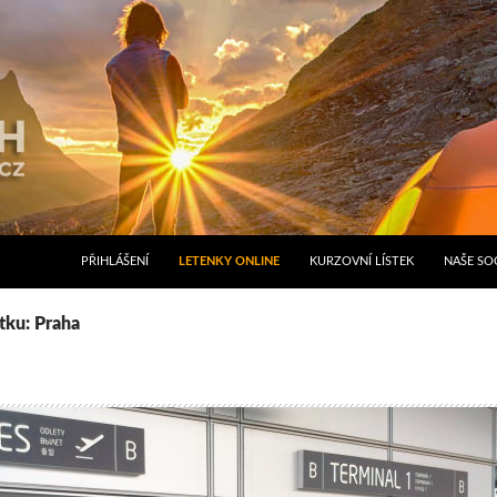
PŘIHLÁŠENÍ
LETENKY ONLINE
KURZOVNÍ LÍSTEK
NAŠE SOC
ítku: Praha