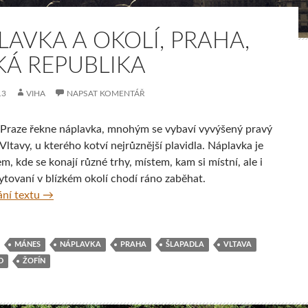
LAVKA A OKOLÍ, PRAHA,
KÁ REPUBLIKA
13
VIHA
NAPSAT KOMENTÁŘ
 Praze řekne náplavka, mnohým se vybaví vyvýšený pravý
Vltavy, u kterého kotví nejrůznější plavidla. Náplavka je
m, kde se konají různé trhy, místem, kam si místní, ale i
ytovaní v blízkém okolí chodí ráno zaběhat.
Náplavka a okolí, Praha, Česká republika
ní textu
→
MÁNES
NÁPLAVKA
PRAHA
ŠLAPADLA
VLTAVA
D
ŽOFÍN