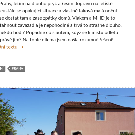
Prahy, letím na dlouho pryč a řeším dopravu na letiště
eustále se opakující situace a vlastně taková malá noční
 se dostat tam a zase zpátky domů. Vlakem a MHD je to
 táhnout zavazadla je nepohodlné a trvá to strašně dlouho.
ěkdo hodí? Případně co s autem, když se k místu odletu
právě jím? Na tohle dilema jsem našla rozumné řešení!
Tip: Jak se dostat na letiště autem, nezaplatit majlant a 
ní textu
→
NÍ
PRAHA