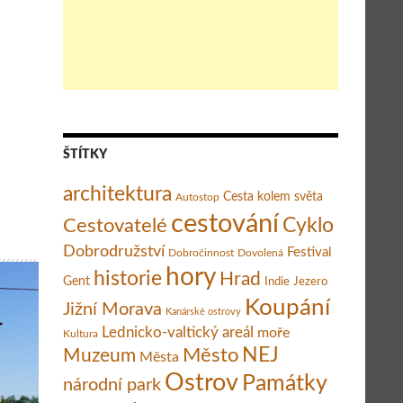
nepřijít o něj
ŠTÍTKY
architektura
Cesta kolem světa
Autostop
cestování
Cestovatelé
Cyklo
Dobrodružství
Festival
Dobročinnost
Dovolená
hory
historie
Hrad
Gent
Indie
Jezero
Koupání
Jižní Morava
Kanárské ostrovy
Lednicko-valtický areál
moře
Kultura
Město
NEJ
Muzeum
Města
Ostrov
Památky
národní park