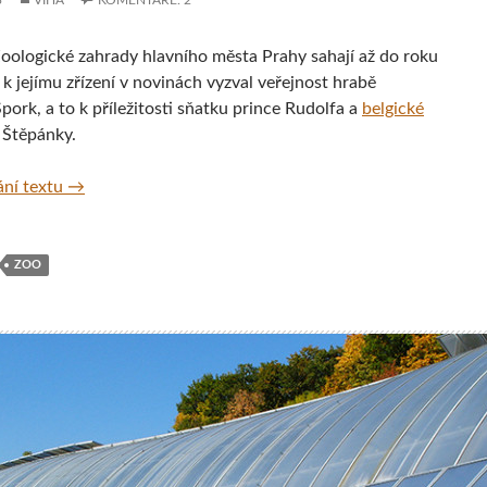
3
VIHA
KOMENTÁŘE: 2
oologické zahrady hlavního města Prahy sahají až do roku
k jejímu zřízení v novinách vyzval veřejnost hrabě
ork, a to k příležitosti sňatku prince Rudolfa a
belgické
 Štěpánky.
Zoo Praha, Česká republika
ní textu
→
ZOO