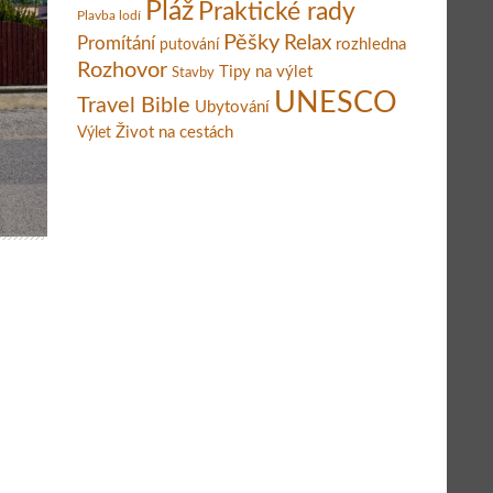
Pláž
Praktické rady
Plavba lodí
Pěšky
Relax
Promítání
rozhledna
putování
Rozhovor
Tipy na výlet
Stavby
UNESCO
Travel Bible
Ubytování
Život na cestách
Výlet