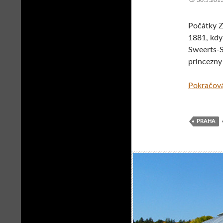
30.5.201
Počátky Z
1881, kdy 
Sweerts-Sp
princezny
Pokračová
PRAHA