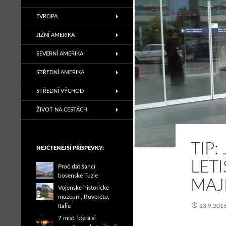
EVROPA
JIŽNÍ AMERIKA
SEVERNÍ AMERIKA
STŘEDNÍ AMERIKA
STŘEDNÍ VÝCHOD
ŽIVOT NA CESTÁCH
TIP:
NEJČTENĚJŠÍ PŘÍSPĚVKY:
LET
Proč dát šanci
bosenské Tuzle
MAJ
Vojenské historické
muzeum, Rovereto,
Itálie
13.9.201
7 míst, která si