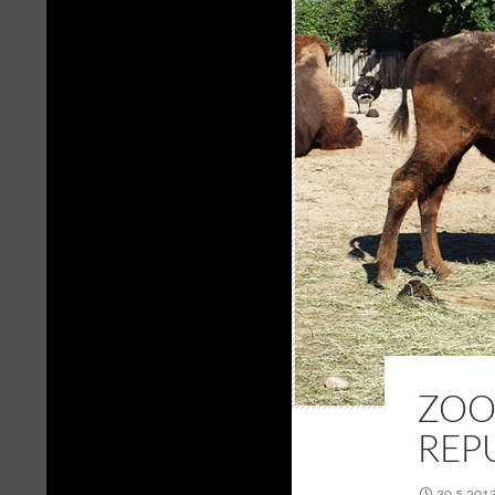
ZOO
REP