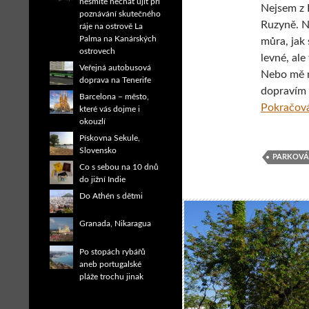
nesmíte nechat ujít při
Nejsem z 
poznávání skutečného
Ruzyně. N
ráje na ostrově La
Palma na Kanárských
můra, jak
ostrovech
levné, ale
Veřejná autobusová
Nebo mě n
doprava na Tenerife
dopravím 
Barcelona – město,
Pokračová
které vás dojme i
okouzlí
Pískovna Sekule,
Slovensko
PARKOVÁ
Co s sebou na 10 dnů
do jižní Indie
Do Athén s dětmi
Granada, Nikaragua
Po stopách rybářů
aneb portugalské
pláže trochu jinak