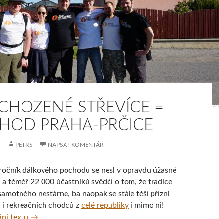
CHOZENÉ STŘEVÍCE =
HOD PRAHA-PRČICE
5
PETRS
NAPSAT KOMENTÁŘ
ročník dálkového pochodu se nesl v opravdu úžasné
 a téměř 22 000 účastníků svědčí o tom, že tradice
amotného nestárne, ba naopak se stále těší přízni
 i rekreačních chodců z
celé republiky
i mimo ni!
Prochozené střevíce = pochod Praha-Prčice
ní textu
→