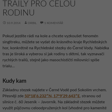
TRAILY PRO CELOU
RODINU
10.9.2014
ORBIL
1 KOMENTÁŘ
Pokud jezdíte rádi na kole a chcete vyzkoušet fenomén
singltreku, můžete se vydat do krásného kraje Rychlebských
hor, konkrétně na Rychlebské stezky do Černé Vody. Nabídka
tras je široká a vyberou si jak rodiny s dětmi, tak vyznavači
rychlých trailů, stejně jako masochističtí milovníci spíše
trialu…
Kudy kam
Základnu stezek najdete v Černé Vodě pod Sokolím vrchem.
Přesněji zde
50°18’6.232″N, 17°9’29.643″E
, stranou od
silnice č. 60 Jeseník – Javorník. Na základně stezek můžete
využít půjčovnu celoodpružených kol (vhodné pro kamenité