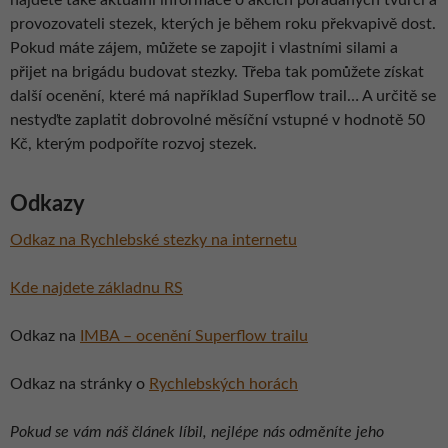
najdete také aktuální informace o akcích pořádaných tvůrci a
provozovateli stezek, kterých je během roku překvapivě dost.
Pokud máte zájem, můžete se zapojit i vlastními silami a
přijet na brigádu budovat stezky. Třeba tak pomůžete získat
další ocenění, které má například Superflow trail… A určitě se
nestyďte zaplatit dobrovolné měsíční vstupné v hodnotě 50
Kč, kterým podpoříte rozvoj stezek.
Odkazy
Odkaz na Rychlebské stezky na internetu
Kde najdete základnu RS
Odkaz na
IMBA – ocenění Superflow trailu
Odkaz na stránky o
Rychlebských horách
Pokud se vám náš článek líbil, nejlépe nás odměníte jeho