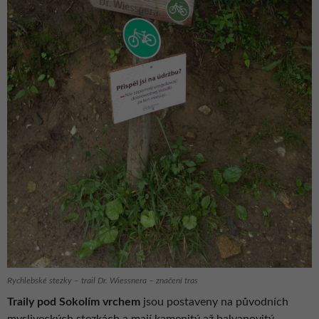
Rychlebské stezky – trail Dr. Wiessnera – značení tras
Traily pod Sokolím vrchem
jsou postaveny na původních
mysliveckých stezkách a mají kamenitý až balvanovitý