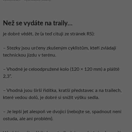
Než se vydáte na traily…
je dobré vědět, že (a teď cituji ze stránek RS):
– Stezky jsou určeny zkušeným cyklistům, kteří zvládají
technickou jízdu v terénu.
– Vhodné je celoodpružené kolo (120 × 120 mm) a pláště
2,3”.
– Vhodná jsou širší řidítka, kratší představec a na trailech,
které vedou dolů, je dobré si snížit výšku sedla.
– Je lepší jet alespoň ve dvojici (nebojte se, spadnout není
ostuda, ale ani problém).