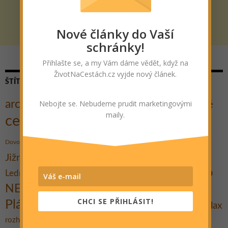
Nové články do Vaší
schránky!
Přihlašte se, a my Vám dáme vědět, když na
ŽivotNaCestách.cz vyjde nový článek.
ŠTÍTKY
architektura
Nebojte se. Nebudeme prudit marketingovými
Cestovatelé
Cesta kolem světa
Autostop
maily.
cestování
Cyklo
Dobrodružství
Dobročinnost
hory
historie
Hrad
Festival
Gent
Dovolená
Indie
Jezero
Koupání
Jižní Morava
Kultura
Kanárské ostrovy
Město
Muzeum
Lednicko-valtický areál
moře
Města
Ostrov
Památky
NEJ
národní park
Plavba lodí
CHCI SE PŘIHLÁSIT!
Pláž
Praktické rady
Pěšky
Relax
Promítání
putování
Rozhovor
Travel Bible
rozhledna
Tipy na výlet
Stavby