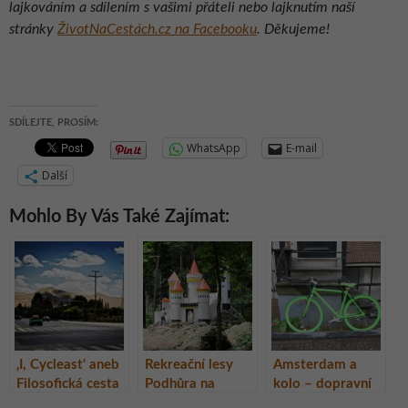
lajkováním a sdílením s vašimi přáteli nebo lajknutím naší
stránky
ŽivotNaCestách.cz na Facebooku
. Děkujeme!
SDÍLEJTE, PROSÍM:
WhatsApp
E-mail
Další
Mohlo By Vás Také Zajímat:
‚I, Cycleast‘ aneb
Rekreační lesy
Amsterdam a
Filosofická cesta
Podhůra na
kolo – dopravní
do nitra duše
Chrudimsku
prostředek i