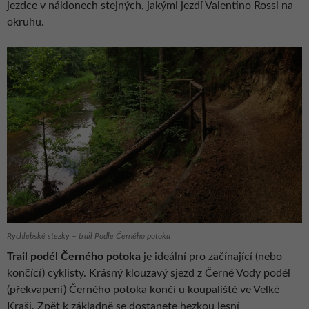
jezdce v náklonech stejných, jakými jezdí Valentino Rossi na
okruhu.
Rychlebské stezky – trail Podle Černého potoka
Trail podél Černého potoka
je ideální pro začínající (nebo
končící) cyklisty. Krásný klouzavý sjezd z Černé Vody podél
(překvapení) Černého potoka končí u koupaliště ve Velké
Kraši. Zpět k základně se dostanete hezkou lesní