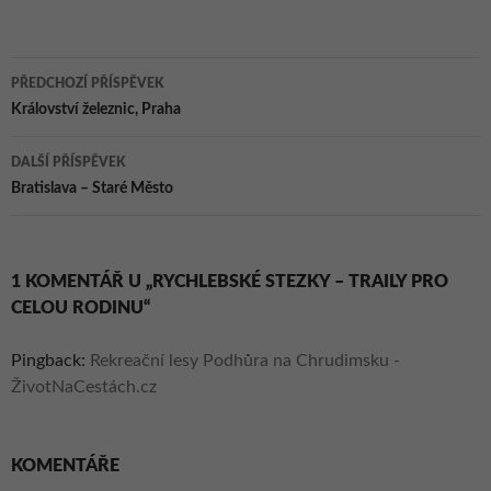
Matěje Balgy –
životní styl
Konec Hedvábné
stezky (díl 4.)
Navigace
PŘEDCHOZÍ PŘÍSPĚVEK
pro
Království železnic, Praha
příspěvky
DALŠÍ PŘÍSPĚVEK
Bratislava – Staré Město
1 KOMENTÁŘ U „RYCHLEBSKÉ STEZKY – TRAILY PRO
CELOU RODINU“
Pingback:
Rekreační lesy Podhůra na Chrudimsku -
ŽivotNaCestách.cz
KOMENTÁŘE