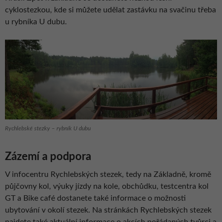
cyklostezkou, kde si můžete udělat zastávku na svačinu třeba
u rybníka U dubu.
Rychlebské stezky – rybník U dubu
Zázemí a podpora
V infocentru Rychlebských stezek, tedy na Základně, kromě
půjčovny kol, výuky jízdy na kole, obchůdku, testcentra kol
GT a Bike café dostanete také informace o možnosti
ubytování v okolí stezek. Na stránkách Rychlebských stezek