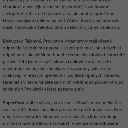
charakter a pro jejich zdolání je vhodné již zmiňované
„celopéro“. Jet se dá i na hardtailu, ale není to úplně ono.
Nejnáročnějším trailem má býti Wales, který jsem bohužel
nejel, stejně jako Velrybu, plnou velkých sjízdných balvanů.
Biskupský, Tajemný, Prokletý a Mramorový trail přesně
odpovídají úvodnímu popisu – je zde pár míst, na kterých si
odpočinete, ale většinou budete technicky zdolávat kamenité
pasáže. Cítil jsem se spíš jako na
trialové
trati, ale je to
možná tím, že nejsem zdaleka tak vyježděný, jak stezky
očekávají. V hravých Sjezdech si užijete klopených zatáček,
terénních vlnek a můžete se v nich vyblbnout, pokud vám po
zdolaných Proklatých ještě zůstanou síly.
Superflow
trail je výzva, na kterou si člověk musí udělat čas
zcela určitě. Trasa speciálně postavená pro horská kola. Kdo
umí, ten se vyřádí v klopených zatáčkách, a kdo se nebojí,
určitě si může dle libosti zaskákat. Viděl jsem tam zkušené