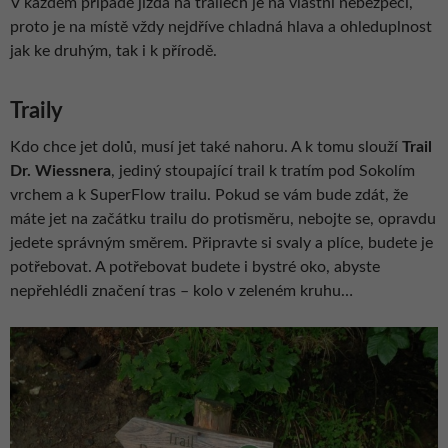
V každém případě jízda na trailech je na vlastní nebezpečí,
proto je na místě vždy nejdříve chladná hlava a ohleduplnost
jak ke druhým, tak i k přírodě.
Traily
Kdo chce jet dolů, musí jet také nahoru. A k tomu slouží
Trail
Dr. Wiessnera
, jediný stoupající trail k tratím pod Sokolím
vrchem a k SuperFlow trailu. Pokud se vám bude zdát, že
máte jet na začátku trailu do protisměru, nebojte se, opravdu
jedete správným směrem. Připravte si svaly a plíce, budete je
potřebovat. A potřebovat budete i bystré oko, abyste
nepřehlédli značení tras – kolo v zeleném kruhu…