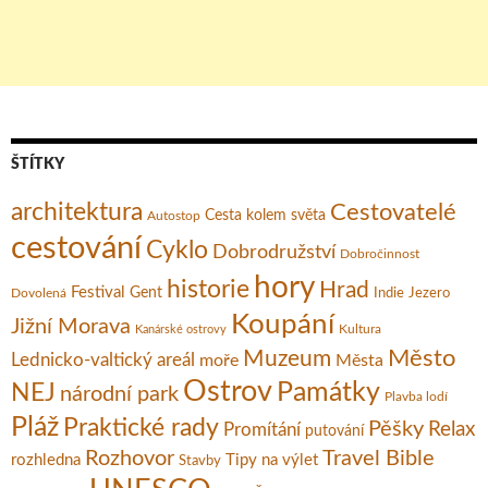
ŠTÍTKY
architektura
Cestovatelé
Cesta kolem světa
Autostop
cestování
Cyklo
Dobrodružství
Dobročinnost
hory
historie
Hrad
Festival
Gent
Dovolená
Indie
Jezero
Koupání
Jižní Morava
Kultura
Kanárské ostrovy
Město
Muzeum
Lednicko-valtický areál
moře
Města
Ostrov
Památky
NEJ
národní park
Plavba lodí
Pláž
Praktické rady
Pěšky
Relax
Promítání
putování
Rozhovor
Travel Bible
rozhledna
Tipy na výlet
Stavby