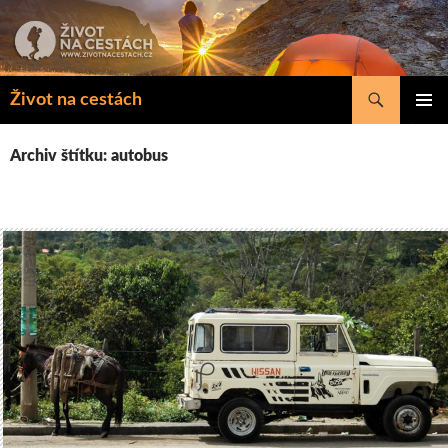
Přejít
k
obsahu
webu
Hledat
Život na cestách
ZÁKLAD
NAVIGA
Archiv štítku: autobus
MENU