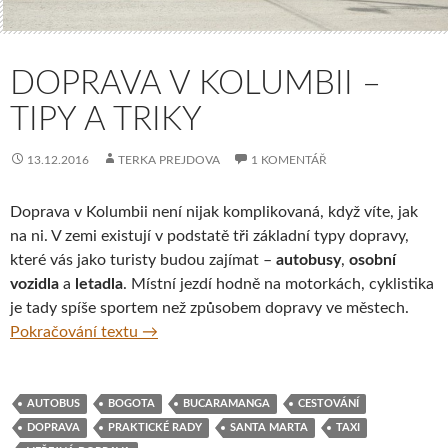
DOPRAVA V KOLUMBII –
TIPY A TRIKY
13.12.2016
TERKA PREJDOVA
1 KOMENTÁŘ
Doprava v Kolumbii není nijak komplikovaná, když víte, jak
na ni. V zemi existují v podstatě tři základní typy dopravy,
které vás jako turisty budou zajímat –
autobusy
,
osobní
vozidla
a
letadla
. Místní jezdí hodně na motorkách, cyklistika
je tady spíše sportem než způsobem dopravy ve městech.
Doprava v Kolumbii – tipy a triky
Pokračování textu
→
AUTOBUS
BOGOTA
BUCARAMANGA
CESTOVÁNÍ
DOPRAVA
PRAKTICKÉ RADY
SANTA MARTA
TAXI