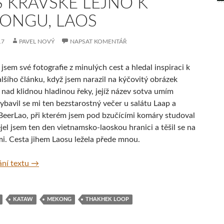
S KRAVSKÉ LEJNO K
ONGU, LAOS
17
PAVEL NOVÝ
NAPSAT KOMENTÁŘ
jsem své fotografie z minulých cest a hledal inspiraci k
lšího článku, když jsem narazil na kýčovitý obrázek
nad klidnou hladinou řeky, jejíž název sotva umím
vybavil se mi ten bezstarostný večer u salátu Laap a
BeerLao, při kterém jsem pod bzučícími komáry studoval
el jsem ten den vietnamsko-laoskou hranici a těšil se na
i. Cesta jihem Laosu ležela přede mnou.
Přes Kravské lejno k Mekongu, Laos
ní textu
→
KATAW
MEKONG
THAKHEK LOOP