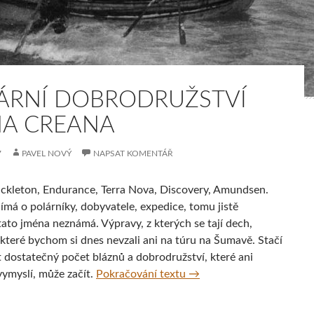
ÁRNÍ DOBRODRUŽSTVÍ
A CREANA
7
PAVEL NOVÝ
NAPSAT KOMENTÁŘ
ackleton, Endurance, Terra Nova, Discovery, Amundsen.
ímá o polárníky, dobyvatele, expedice, tomu jistě
ato jména neznámá. Výpravy, z kterých se tají dech,
 které bychom si dnes nevzali ani na túru na Šumavě. Stačí
t dostatečný počet bláznů a dobrodružství, které ani
Polární dobrodružství To
vymyslí, může začít.
Pokračování textu
→