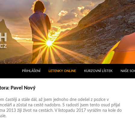
PŘIHLÁŠENÍ
LETENKY ONLINE
KURZOVNÍ LÍSTEK
NAŠE SOC
tora: Pavel Nový
em častěji a stále dál, až jsem jednoho dne odešel z pozice v
nceláři a zůstal na cestě nadobro. S radostí jsem tento osud přijal
zna 2013 žiji život na cestách. V listopadu 2017 vyrážím na kole do
sie.