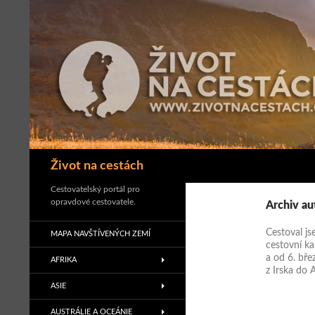
Přejít
k
obsahu
webu
Hledat
Život na cestách
Cestovatelský portál pro
opravdové cestovatele.
Archiv au
Cestoval js
MAPA NAVŠTÍVENÝCH ZEMÍ
cestovní ka
a od 6. bře
AFRIKA
z Irska do A
ASIE
AUSTRÁLIE A OCEÁNIE