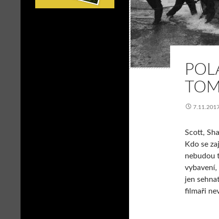
POL
TOM
7.11.201
Scott, Sh
Kdo se zaj
nebudou t
vybavení,
jen sehna
filmaři ne