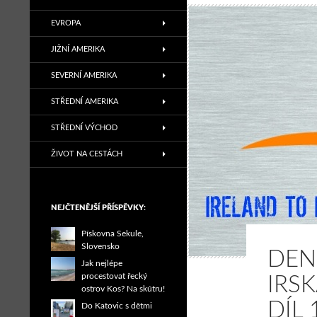
EVROPA
JIŽNÍ AMERIKA
SEVERNÍ AMERIKA
STŘEDNÍ AMERIKA
STŘEDNÍ VÝCHOD
ŽIVOT NA CESTÁCH
NEJČTENĚJŠÍ PŘÍSPĚVKY:
Pískovna Sekule,
Slovensko
DEN
Jak nejlépe
procestovat řecký
IRS
ostrov Kos? Na skútru!
DÍL 
Do Katovic s dětmi