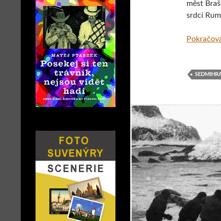
měst Braš
srdci Rum
Pokračová
SEDMIHR