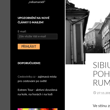
„nekamarádí“
UPOZORNĚNÍ NA NOVÉ
ČLÁNKY E-MAILEM!
E-mail:
SIBI
DOPORUČUJEME:
POH
Cestovinky.cz -
zajímavá místa
RUM
pro cestování po světě
Extrem Tour - aktivní dovolená
27.11.20
na kole, na horách i na lodi
Ve stínu 