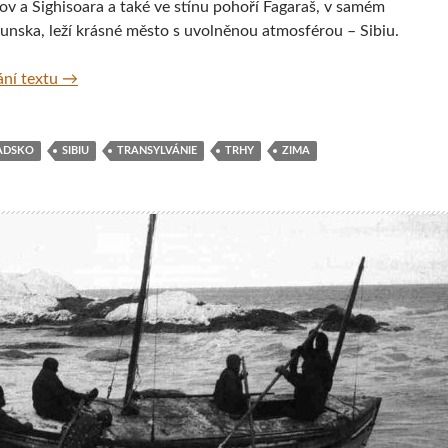
ov a Sighisoara a také ve stínu pohoří Fagaraš, v samém
unska, leží krásné město s uvolněnou atmosférou – Sibiu.
Sibiu, ve stínu Brašova a pohoří Fagaraš, Rumunsko
ní textu
→
ADSKO
SIBIU
TRANSYLVÁNIE
TRHY
ZIMA