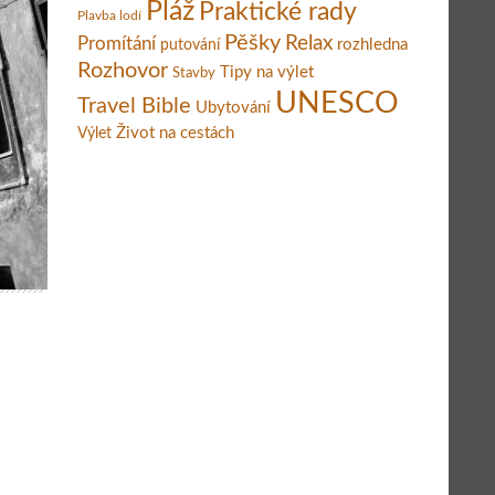
Pláž
Praktické rady
Plavba lodí
Pěšky
Relax
Promítání
rozhledna
putování
Rozhovor
Tipy na výlet
Stavby
UNESCO
Travel Bible
Ubytování
Život na cestách
Výlet