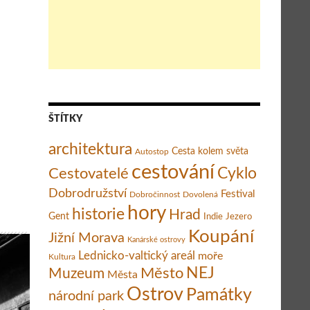
ŠTÍTKY
architektura
Cesta kolem světa
Autostop
cestování
Cestovatelé
Cyklo
Dobrodružství
Festival
Dobročinnost
Dovolená
hory
historie
Hrad
Gent
Indie
Jezero
Koupání
Jižní Morava
Kanárské ostrovy
Lednicko-valtický areál
moře
Kultura
Město
NEJ
Muzeum
Města
Ostrov
Památky
národní park