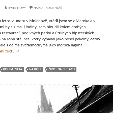
7
PAVEL NOVÝ
NAPSAT KOMENTÁŘ
o letos v únoru v Mnichově, vrátil jsem se z Maroka a v
i byla zima. Hodiny jsem bloudil kolem drahých
 restaurací, podivných parků a útulných hipsterských
 na rohu stál pes, který vypadal jako posel pekelný, černý
, ale s očima světlemodrýma jako mořská laguna.
Deník z cesty na kole z Irska do Istanbulu a dál – Díl 1.
ní textu
→
KOLEM SVĚTA
NA KOLE
ŽIVOT NA CESTÁCH