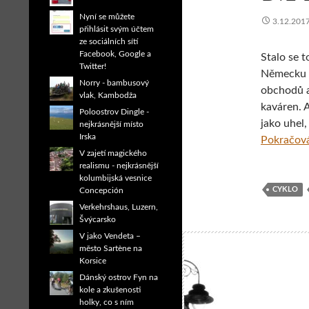
Nyní se můžete
3.12.201
přihlásit svým účtem
ze sociálních sítí
Facebook, Google a
Stalo se t
Twitter!
Německu m
Norry - bambusový
obchodů a
vlak, Kambodža
kaváren. A
Poloostrov Dingle -
jako uhel
nejkrásnější místo
Irska
Pokračová
V zajetí magického
realismu - nejkrásnější
kolumbijská vesnice
CYKLO
Concepción
Verkehrshaus, Luzern,
Švýcarsko
V jako Vendeta –
město Sartène na
Korsice
Dánský ostrov Fyn na
kole a zkušenosti
holky, co s ním