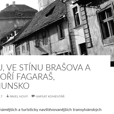
U, VE STÍNU BRAŠOVA A
OŘÍ FAGARAŠ,
UNSKO
17
PAVEL NOVÝ
NAPSAT KOMENTÁŘ
známějších a turisticky navštěvovanějších transylvánských