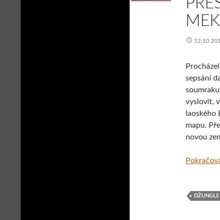
PŘE
MEK
12.10.20
Procházel 
sepsání da
soumraku 
vyslovit, 
laoského 
mapu. Přej
novou zem
Pokračová
DŽUNGLE