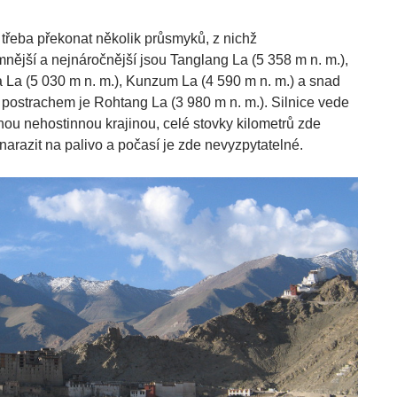
 třeba překonat několik průsmyků, z nichž
nější a nejnáročnější jsou Tanglang La (5 358 m n. m.),
 La (5 030 m n. m.), Kunzum La (4 590 m n. m.) a snad
 postrachem je Rohtang La (3 980 m n. m.). Silnice vede
nou nehostinnou krajinou, celé stovky kilometrů zde
narazit na palivo a počasí je zde nevyzpytatelné.