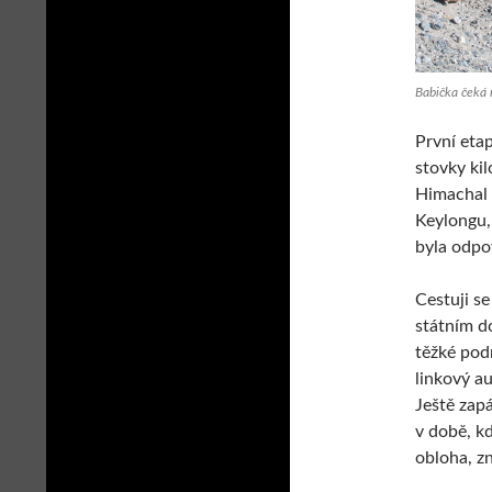
Babička čeká 
První eta
stovky kil
Himachal 
Keylongu,
byla odpo
Cestuji s
státním do
těžké pod
linkový a
Ještě zap
v době, k
obloha, zn