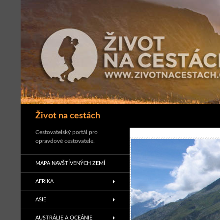
Přejít
k
obsahu
webu
Hledat
Život na cestách
Cestovatelský portál pro
opravdové cestovatele.
MAPA NAVŠTÍVENÝCH ZEMÍ
AFRIKA
ASIE
AUSTRÁLIE A OCEÁNIE