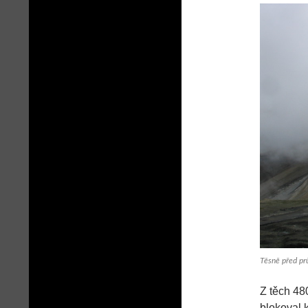
Těsně před p
Z těch 480
blokoval 