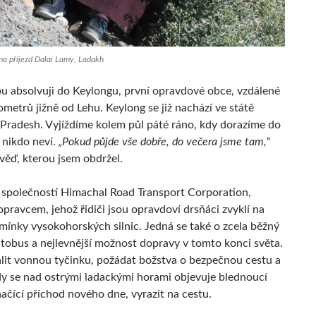
na příjezd Dalai Lamy, Ladakh
pu absolvuji do Keylongu, první opravdové obce, vzdálené
ometrů jižně od Lehu. Keylong se již nachází ve státě
Pradesh. Vyjíždíme kolem půl páté ráno, kdy dorazíme do
 nikdo neví.
„Pokud půjde vše dobře, do večera jsme tam,
“
věď, kterou jsem obdržel.
e společností Himachal Road Transport Corporation,
pravcem, jehož řidiči jsou opravdoví drsňáci zvyklí na
mínky vysokohorských silnic. Jedná se také o zcela běžný
utobus a nejlevnější možnost dopravy v tomto konci světa.
álit vonnou tyčinku, požádat božstva o bezpečnou cestu a
dy se nad ostrými ladackými horami objevuje blednoucí
ačící příchod nového dne, vyrazit na cestu.