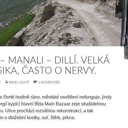
– MANALI – DILLÍ. VELKÁ
SIKA, ČASTO O NERVY.
5
PAVEL NOVÝ
1 KOMENTÁŘ
o čtvrté hodině ráno, městské osvětlení nefunguje, jindy
rgií kypící hlavní třída Main Bazaar zeje strašidelnou
u. Ulice prochází rozsáhlou rekonstrukcí, a tak
 o dlažební kostky, suť, štěrk, prkna.