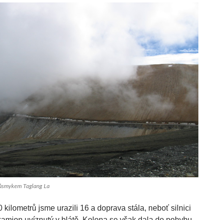
růsmykem Taglang La
 kilometrů jsme urazili 16 a doprava stála, neboť silnici
kamion uvíznutý v blátě. Kolona se však dala do pohybu