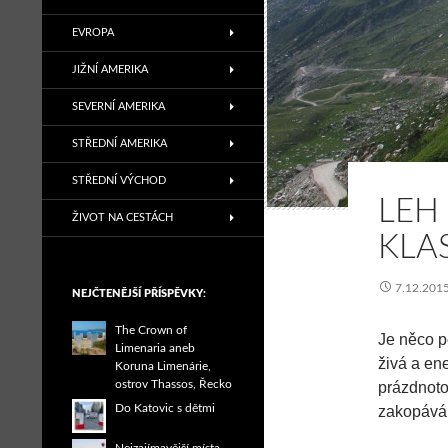
EVROPA
JIŽNÍ AMERIKA
SEVERNÍ AMERIKA
STŘEDNÍ AMERIKA
STŘEDNÍ VÝCHOD
LEH 
ŽIVOT NA CESTÁCH
KLA
7.12.201
NEJČTENĚJŠÍ PŘÍSPĚVKY:
The Crown of
Je něco p
Limenaria aneb
živá a ene
Koruna Limenárie,
ostrov Thassos, Řecko
prázdnoto
Do Katovic s dětmi
zakopávám