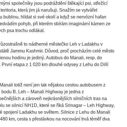
mými společníky jsou podráždění štěkající psi, střežící
teritoria, která jim já narušuji. Snažím se vytvářet
 bublinu, hlídat si své okolí a když se nervózní hafan
 předvádím pohyb, při kterém sbírám imaginární kámen ze
ch psa trochu odlákal.
ůzostrašně to nádherné městečko Leh v Ladakhu v
státě Jammu Kashmir. Důvod, proč procházím celé město
udenou hodinu je jediný. Autobus do Manali, resp. do
 První etapa z 1 020 km dlouhé odysey z Lehu do Dillí
Manali totiž není jen tak nějakou cestou autobusem z
 bodu B. Leh – Manali Highway je jedna z
ečnějších a zároveň nejkrásnějších silničních tras na
lu se silnicí NH1D, které se říká Srinagar – Leh Highway,
iné spojení Ladakhu se světem. Silnice z Lehu do Manali
 480 km, cesta s přestávkou na nocování trvá téměř dva