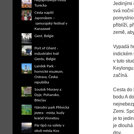
Nejzajímavější místa
Jedinými 
Turecka
svá noční 
Cesta napříč
pomyslnou
Japonskem –
samurajský festival v
přiblíží,
Kanazawě
země, aby
Gent, Belgie
Vypadá hr
Port of Ghent -
indickém 
industriální tvář
Gentu, Belgie
v tuto st
Landek Park -
Keylongu.
hornické muzeum,
začíná.
Ostrava, Česká
republika
Cesta do 
Soutok Moravy a
Dyje, Pohansko,
bodu A do
Břeclav
nejnebezp
Národní park Plitvická
Zemi. Spo
jezera - místa, kudy
je to jed
kráčel Vinnetou
je dlouhá
Pár tipů na výlety v
okolí města Kos
dny.