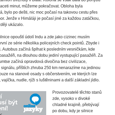
ceti minut, můžeme pokračovat. Obloha byla
, bylo po dešti, nic moc počasí na takovou cestu přes
hor. Jenže v Himáláji je počasí jiné za každou zatáčkou,
zději ukázalo.
ilnice opouští údolí Indu a zde jako cizinec musím
první ze série několika policejních check pointů. Zbyde i
j. Autobus začíná šplhat k posledním vesničkám, kde
 pasažéři, na dlouhou dobu jediní vystupující pasažéři. Za
umtse začíná opravdová divočina bez civilizace,
 signálu, příštích zhruba 250 km nenarazíme na jedinou
pouze na stanové osady s občerstvením, ve kterých lze
, vajíčka, nudle, rýži s luštěninami a další základní jídlo.
Provozovatelé těchto stanů
zde, vysoko v divoké
chladné krajině, přebývají
po dobu, kdy je silnice