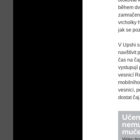
během dva
zamračená
vrcholky 
jak se po
V Upshi s
navštívit 
čas na ča
vystupují
vesnicí R
mobilního
vesnici, 
dostat čaj