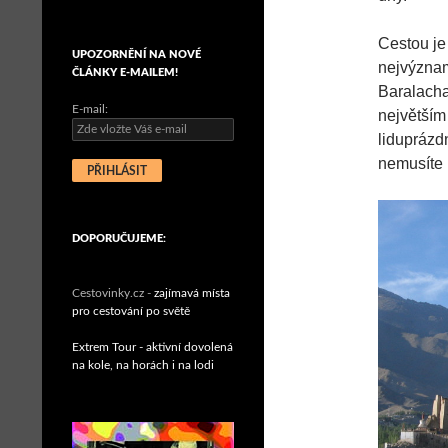
Cestou je
UPOZORNĚNÍ NA NOVÉ
nejvýznam
ČLÁNKY E-MAILEM!
Baralacha
E-mail:
největším
liduprázd
nemusíte 
DOPORUČUJEME:
Cestovinky.cz -
zajímavá místa
pro cestování po světě
Extrem Tour - aktivní dovolená
na kole, na horách i na lodi