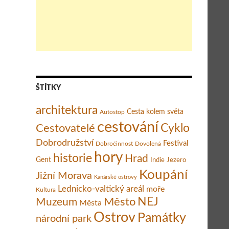
ŠTÍTKY
architektura
Cesta kolem světa
Autostop
cestování
Cestovatelé
Cyklo
Dobrodružství
Festival
Dobročinnost
Dovolená
hory
historie
Hrad
Gent
Indie
Jezero
Koupání
Jižní Morava
Kanárské ostrovy
Lednicko-valtický areál
moře
Kultura
Město
NEJ
Muzeum
Města
Ostrov
Památky
národní park