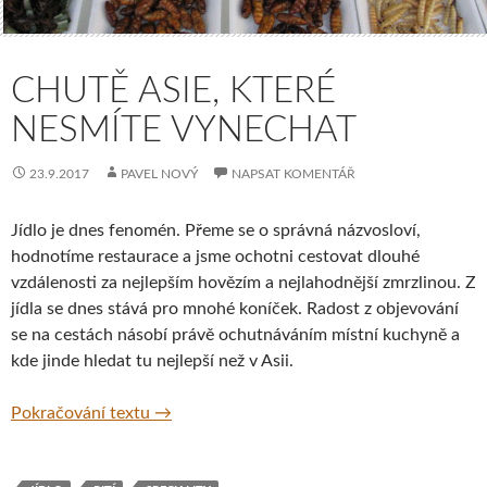
CHUTĚ ASIE, KTERÉ
NESMÍTE VYNECHAT
23.9.2017
PAVEL NOVÝ
NAPSAT KOMENTÁŘ
Jídlo je dnes fenomén. Přeme se o správná názvosloví,
hodnotíme restaurace a jsme ochotni cestovat dlouhé
vzdálenosti za nejlepším hovězím a nejlahodnější zmrzlinou. Z
jídla se dnes stává pro mnohé koníček. Radost z objevování
se na cestách násobí právě ochutnáváním místní kuchyně a
kde jinde hledat tu nejlepší než v Asii.
Chutě Asie, které nesmíte vynechat
Pokračování textu
→