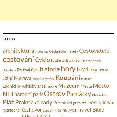
ŠTÍTKY
architektura
Cestovatelé
Cesta kolem světa
Autostop
cestování
Cyklo
Dobrodružství
Dobročinnost
hory
historie
Hrad
Festival
Gent
Dovolená
Indie
Jezero
Koupání
Jižní Morava
Kultura
Kanárské ostrovy
Město
Muzeum
Lednicko-valtický areál
moře
Města
Ostrov
Památky
NEJ
národní park
Plavba lodí
Pláž
Praktické rady
Pěšky
Relax
Promítání
putování
Rozhovor
Travel Bible
rozhledna
Tipy na výlet
Stavby