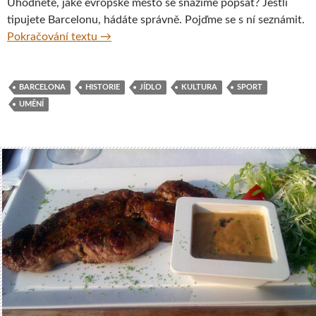
Uhodnete, jaké evropské město se snažíme popsat? Jestli
tipujete Barcelonu, hádáte správně. Pojďme se s ní seznámit.
Barcelona – město, které vás dojme i okouzl
Pokračování textu
→
BARCELONA
HISTORIE
JÍDLO
KULTURA
SPORT
UMĚNÍ