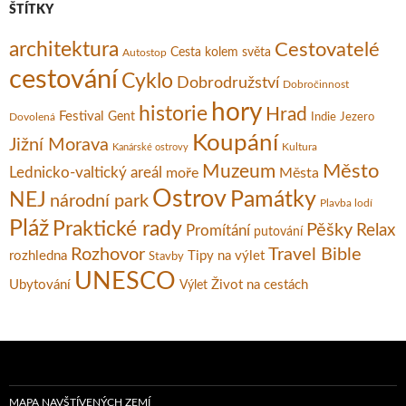
ŠTÍTKY
architektura
Cestovatelé
Cesta kolem světa
Autostop
cestování
Cyklo
Dobrodružství
Dobročinnost
hory
historie
Hrad
Festival
Gent
Dovolená
Indie
Jezero
Koupání
Jižní Morava
Kultura
Kanárské ostrovy
Město
Muzeum
Lednicko-valtický areál
moře
Města
Ostrov
Památky
NEJ
národní park
Plavba lodí
Pláž
Praktické rady
Pěšky
Relax
Promítání
putování
Rozhovor
Travel Bible
rozhledna
Tipy na výlet
Stavby
UNESCO
Ubytování
Život na cestách
Výlet
MAPA NAVŠTÍVENÝCH ZEMÍ