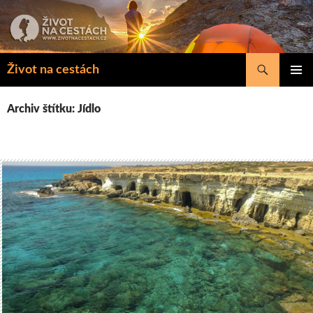
Přejít
k
obsahu
webu
Hledat
Život na cestách
ZÁKLAD
NAVIGA
Archiv štítku: Jídlo
MENU