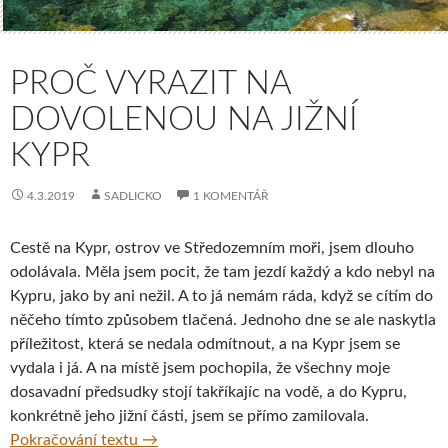
PROČ VYRAZIT NA
DOVOLENOU NA JIŽNÍ
KYPR
4.3.2019
SADLICKO
1 KOMENTÁŘ
Cestě na Kypr, ostrov ve Středozemním moři, jsem dlouho
odolávala. Měla jsem pocit, že tam jezdí každý a kdo nebyl na
Kypru, jako by ani nežil. A to já nemám ráda, když se cítím do
něčeho tímto způsobem tlačená. Jednoho dne se ale naskytla
příležitost, která se nedala odmítnout, a na Kypr jsem se
vydala i já. A na místě jsem pochopila, že všechny moje
dosavadní předsudky stojí takříkajíc na vodě, a do Kypru,
konkrétně jeho jižní části, jsem se přímo zamilovala.
Proč vyrazit na dovolenou na jižní Kypr
Pokračování textu
→