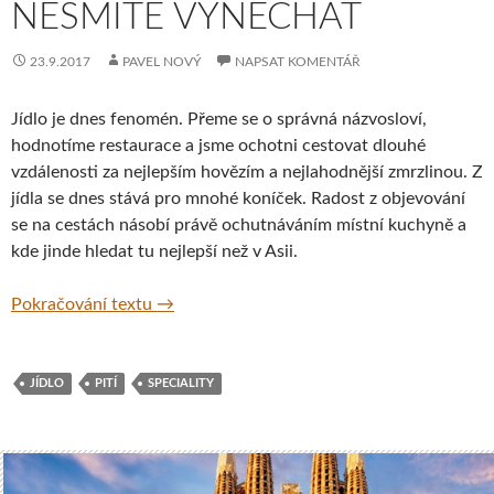
NESMÍTE VYNECHAT
23.9.2017
PAVEL NOVÝ
NAPSAT KOMENTÁŘ
Jídlo je dnes fenomén. Přeme se o správná názvosloví,
hodnotíme restaurace a jsme ochotni cestovat dlouhé
vzdálenosti za nejlepším hovězím a nejlahodnější zmrzlinou. Z
jídla se dnes stává pro mnohé koníček. Radost z objevování
se na cestách násobí právě ochutnáváním místní kuchyně a
kde jinde hledat tu nejlepší než v Asii.
Chutě Asie, které nesmíte vynechat
Pokračování textu
→
JÍDLO
PITÍ
SPECIALITY