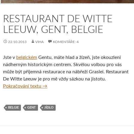
RESTAURANT DE WITTE
LEEUW, GENT, BELGIE
22.10.2013
VIHA
KOMENTÁŘE: 4
Jste v
belgickém
Gentu, máte hlad a žízeň, jste okouzleni
nádherným historickým centrem. Skvělou volbou pro vás
může být příjemná restaurace na nábřeží Graslei. Restaurant
De Witte Leeuw je pro mě vždy sázkou na jistotu.
Restaurant De Witte Leeuw, Gent, Belgie
Pokračování textu
→
BELGIE
GENT
JÍDLO