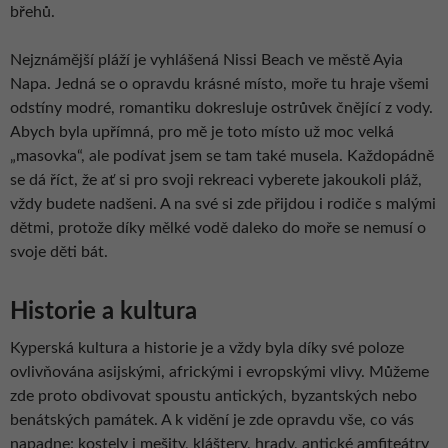
břehů.
Nejznámější pláží je vyhlášená Nissi Beach ve městě Ayia
Napa. Jedná se o opravdu krásné místo, moře tu hraje všemi
odstíny modré, romantiku dokresluje ostrůvek čnějící z vody.
Abych byla upřímná, pro mě je toto místo už moc velká
„masovka“, ale podívat jsem se tam také musela. Každopádně
se dá říct, že ať si pro svoji rekreaci vyberete jakoukoli pláž,
vždy budete nadšeni. A na své si zde přijdou i rodiče s malými
dětmi, protože díky mělké vodě daleko do moře se nemusí o
svoje děti bát.
Historie a kultura
Kyperská kultura a historie je a vždy byla díky své poloze
ovlivňována asijskými, africkými i evropskými vlivy. Můžeme
zde proto obdivovat spoustu antických, byzantských nebo
benátských památek. A k vidění je zde opravdu vše, co vás
napadne: kostely i mešity, kláštery, hrady, antické amfiteátry