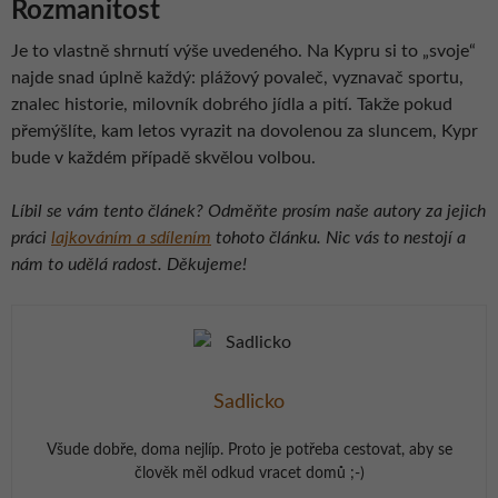
Rozmanitost
Je to vlastně shrnutí výše uvedeného. Na Kypru si to „svoje“
najde snad úplně každý: plážový povaleč, vyznavač sportu,
znalec historie, milovník dobrého jídla a pití. Takže pokud
přemýšlíte, kam letos vyrazit na dovolenou za sluncem, Kypr
bude v každém případě skvělou volbou.
Líbil se vám tento článek? Odměňte prosím naše autory za jejich
práci
lajkováním a sdílením
tohoto článku. Nic vás to nestojí a
nám to udělá radost. Děkujeme!
Sadlicko
Všude dobře, doma nejlíp. Proto je potřeba cestovat, aby se
člověk měl odkud vracet domů ;-)