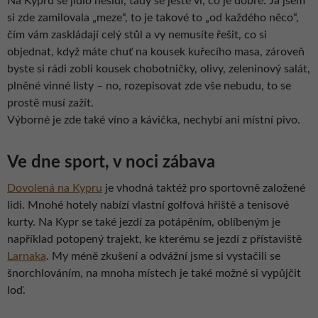
Na Kypru se jídlo nešidí, tady se ještě ví, co je dobré. Já jsem
si zde zamilovala „meze“, to je takové to „od každého něco“,
čím vám zaskládají celý stůl a vy nemusíte řešit, co si
objednat, když máte chuť na kousek kuřecího masa, zároveň
byste si rádi zobli kousek chobotničky, olivy, zeleninový salát,
plněné vinné listy – no, rozepisovat zde vše nebudu, to se
prostě musí zažít.
Výborné je zde také víno a kávička, nechybí ani místní pivo.
Ve dne sport, v noci zábava
Dovolená na Kypru
je vhodná taktéž pro sportovně založené
lidi. Mnohé hotely nabízí vlastní golfová hřiště a tenisové
kurty. Na Kypr se také jezdí za potápěním, oblíbeným je
například potopený trajekt, ke kterému se jezdí z přístaviště
Larnaka
. My méně zkušení a odvážní jsme si vystačili se
šnorchlováním, na mnoha místech je také možné si vypůjčit
loď.