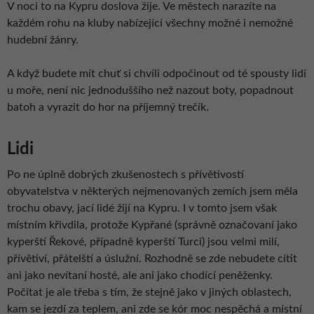
V noci to na Kypru doslova žije. Ve městech narazíte na
každém rohu na kluby nabízející všechny možné i nemožné
hudební žánry.
A když budete mít chuť si chvíli odpočinout od té spousty lidí
u moře, není nic jednoduššího než nazout boty, popadnout
batoh a vyrazit do hor na příjemný trečík.
Lidi
Po ne úplně dobrých zkušenostech s přívětivostí
obyvatelstva v některých nejmenovaných zemích jsem měla
trochu obavy, jací lidé žijí na Kypru. I v tomto jsem však
místním křivdila, protože Kypřané (správně označovaní jako
kyperští Řekové, případně kyperští Turci) jsou velmi milí,
přívětiví, přátelští a úslužní. Rozhodně se zde nebudete cítit
ani jako nevítaní hosté, ale ani jako chodící peněženky.
Počítat je ale třeba s tím, že stejně jako v jiných oblastech,
kam se jezdí za teplem, ani zde se kór moc nespěchá a místní