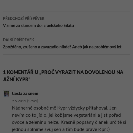
dovolenou!
Navigace
PŘEDCHOZÍ PŘÍSPĚVEK
pro
V zimě za sluncem do izraelského Eilatu
příspěvky
DALŠÍ PŘÍSPĚVEK
Zpožděno, zrušeno a zavazadlo nikde? Aneb jak na problémový let
1 KOMENTÁŘ U „PROČ VYRAZIT NA DOVOLENOU NA
JIŽNÍ KYPR“
Cesta za snem
9.5.2019 (17:49)
Nádherné osobně mě Kypr vždycky přitahoval. Jen
nevím co to jídlo, jelikož jsme vegetariáni a jist pořad
ovoce a zeleninu nelze. Krasně popsány článek určitě si
jednou splníme svůj sen a tím bude pravě Kpr :)