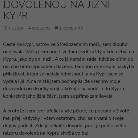
DOVOLENOU NA JIŽNÍ
KYPR
4.3.2019
SADLICKO
1 KOMENTÁŘ
Cestě na Kypr, ostrov ve Středozemním moři, jsem dlouho
odolávala. Měla jsem pocit, že tam jezdí každý a kdo nebyl na
Kypru, jako by ani nežil. A to já nemám ráda, když se cítím do
něčeho tímto způsobem tlačená. Jednoho dne se ale naskytla
příležitost, která se nedala odmítnout, a na Kypr jsem se
vydala i já. A na místě jsem pochopila, že všechny moje
dosavadní předsudky stojí takříkajíc na vodě, a do Kypru,
konkrétně jeho jižní části, jsem se přímo zamilovala.
A protože jsem tvor přející a vše pěkné, co potkalo v životě
mě, přeji vždycky i všem ostatním, chci se s vámi o svoje
dojmy podělit. Zde je několik důvodů, proč je podle mého
názoru dovolená na Kypru skvělá volba: