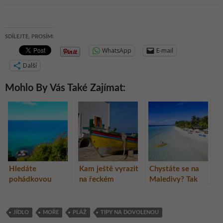
SDÍLEJTE, PROSÍM:
WhatsApp
E-mail
Další
Mohlo By Vás Také Zajímat:
Hledáte
Kam ještě vyrazit
Chystáte se na
pohádkovou
na řeckém
Maledivy? Tak
dovolenou? Na
ostrově Samos
právě teď je
Sicílii ji najdete.
nejlepší termín
pro cenově
JÍDLO
MOŘE
PLÁŽ
TIPY NA DOVOLENOU
dostupnou