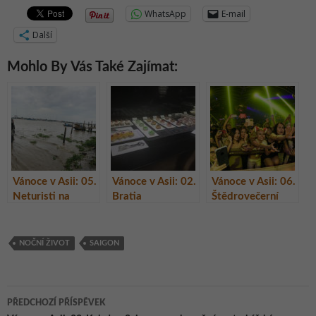
WhatsApp
E-mail
Další
Mohlo By Vás Také Zajímat:
Vánoce v Asii: 05.
Vánoce v Asii: 02.
Vánoce v Asii: 06.
Neturisti na
Bratia
Štědrovečerní
výletě k deltě
dobrodruzi a
Sodoma a
řeky Mekong
létající tučňáci
Gomora
NOČNÍ ŽIVOT
SAIGON
Navigace
PŘEDCHOZÍ PŘÍSPĚVEK