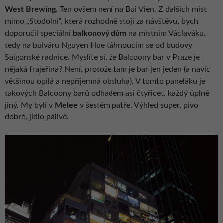
West Brewing
. Ten ovšem není na Bui Vien. Z dalších míst
mimo „Stodolní“, která rozhodně stojí za návštěvu, bych
doporučil speciální
balkonový dům
na místním Václaváku,
tedy na bulváru Nguyen Hue táhnoucím se od budovy
Saigonské radnice. Myslíte si, že Balcoony bar v Praze je
nějaká frajeřina? Není, protože tam je bar jen jeden (a navíc
většinou opilá a nepříjemná obsluha). V tomto paneláku je
takových Balcoony barů odhadem asi čtyřicet, každý úplně
jiný. My byli v
Melee
v šestém patře. Výhled super, pivo
dobré, jídlo pálivé.