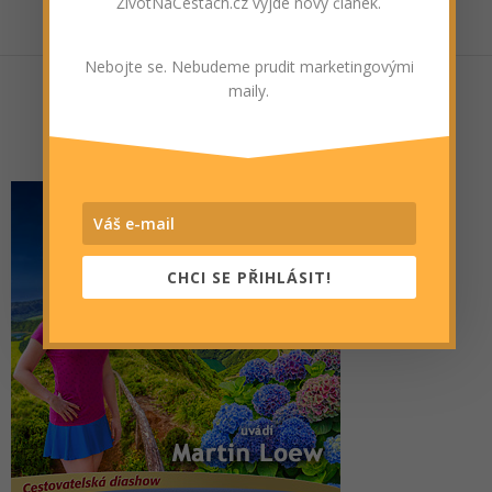
ŽivotNaCestách.cz vyjde nový článek.
Nebojte se. Nebudeme prudit marketingovými
maily.
CHCI SE PŘIHLÁSIT!