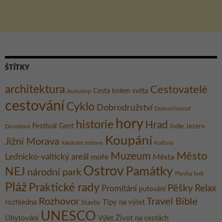
ŠTÍTKY
architektura
Cestovatelé
Cesta kolem světa
Autostop
cestování
Cyklo
Dobrodružství
Dobročinnost
hory
historie
Hrad
Festival
Gent
Dovolená
Indie
Jezero
Koupání
Jižní Morava
Kultura
Kanárské ostrovy
Město
Muzeum
Lednicko-valtický areál
moře
Města
Ostrov
Památky
NEJ
národní park
Plavba lodí
Pláž
Praktické rady
Pěšky
Relax
Promítání
putování
Rozhovor
Travel Bible
rozhledna
Tipy na výlet
Stavby
UNESCO
Ubytování
Život na cestách
Výlet