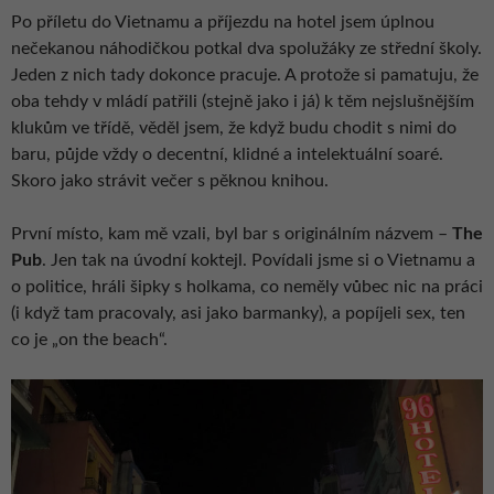
Po příletu do Vietnamu a příjezdu na hotel jsem úplnou
nečekanou náhodičkou potkal dva spolužáky ze střední školy.
Jeden z nich tady dokonce pracuje. A protože si pamatuju, že
oba tehdy v mládí patřili (stejně jako i já) k těm nejslušnějším
klukům ve třídě, věděl jsem, že když budu chodit s nimi do
baru, půjde vždy o decentní, klidné a intelektuální soaré.
Skoro jako strávit večer s pěknou knihou.
První místo, kam mě vzali, byl bar s originálním názvem –
The
Pub
. Jen tak na úvodní koktejl. Povídali jsme si o Vietnamu a
o politice, hráli šipky s holkama, co neměly vůbec nic na práci
(i když tam pracovaly, asi jako barmanky), a popíjeli sex, ten
co je „on the beach“.