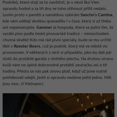
Podniků, které stojí za to navštívit, je v okolí Bui Vien
opravdu hodně a za tři dny se toho stihnout příliš nedalo.
Lovím proto v paměti a namátkou vybírám
Sancho’s Cantina
,
kde vám udělají skvělou quesadillu i v čase, který si už třeba
ani nepamatujete.
Gammer
je hospoda, která se pyšní tím, že
vyrábí pivo podle české pivovarské tradice – mimochodem
chutná skvěle! Kdo má rád pivní speciály, bude se mu určitě
líbit v
Rooster Beers
, což je podnik, který má ve městě víc
provozoven. V některých z nich si připadáte, jako by dali pár
stolů do protáhlé garáže z vlnitého plechu. Na druhou stranu
kvůli nám ne úplně dobrovolně protáhli zavíračku asi o tři
hodiny. Přesto se nás pak znovu ptali, když už jsme nutně
potřebovali odejít, jestli si opravdu nedáme ještě jedno. Milí
jsou moc, ti Vietnamci.