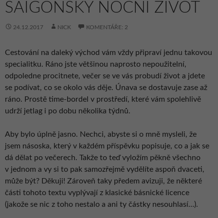
SAIGONSKÝ NOČNÍ ŽIVOT
24.12.2017
NICK
KOMENTÁŘE: 2
Cestování na daleký východ vám vždy připraví jednu takovou
specialitku. Ráno jste většinou naprosto nepoužitelní,
odpoledne procitnete, večer se ve vás probudí život a jdete
se podívat, co se okolo vás děje. Únava se dostavuje zase až
ráno. Prostě time-bordel v prostředí, které vám spolehlivě
udrží jetlag i po dobu několika týdnů.
Aby bylo úplně jasno. Nechci, abyste si o mně mysleli, že
jsem násoska, který v každém příspěvku popisuje, co a jak se
dá dělat po večerech. Takže to teď vyložím pěkně všechno
v jednom a vy si to pak samozřejmě vydělíte aspoň dvaceti,
může být? Děkuji! Zároveň taky předem avizuji, že některé
části tohoto textu vyplývají z klasické básnické licence
(jakože se nic z toho nestalo a ani ty částky nesouhlasí…).