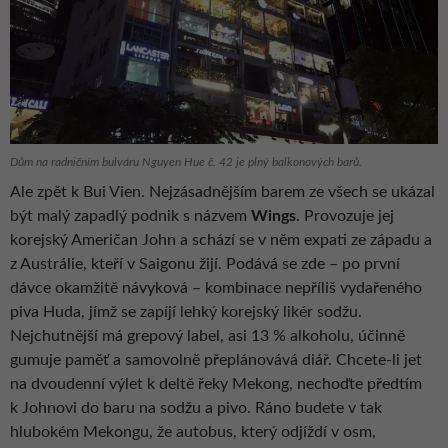
Dům na radničním bulváru Nguyen Hue č. 42 je plný balkonových barů.
Ale zpět k Bui Vien. Nejzásadnějším barem ze všech se ukázal
být malý zapadlý podnik s názvem
Wings
. Provozuje jej
korejský Američan John a schází se v něm expati ze západu a
z Austrálie, kteří v Saigonu žijí. Podává se zde – po první
dávce okamžitě návyková – kombinace nepříliš vydařeného
piva Huda, jímž se zapíjí lehký korejský likér sodžu.
Nejchutnější má grepový label, asi 13 % alkoholu, účinně
gumuje paměť a samovolně přeplánovává diář. Chcete-li jet
na dvoudenní výlet k deltě řeky Mekong, nechoďte předtím
k Johnovi do baru na sodžu a pivo. Ráno budete v tak
hlubokém Mekongu, že autobus, který odjíždí v osm,