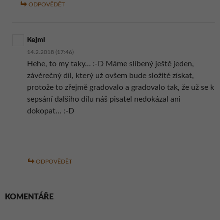
ODPOVĚDĚT
Kejml
14.2.2018 (17:46)
Hehe, to my taky… :-D Máme slíbený ještě jeden,
závěrečný díl, který už ovšem bude složité získat,
protože to zřejmě gradovalo a gradovalo tak, že už se k
sepsání dalšího dílu náš pisatel nedokázal ani
dokopat… :-D
ODPOVĚDĚT
KOMENTÁŘE