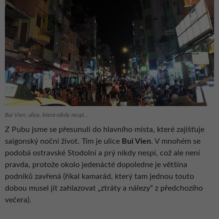
Bui Vien, ulice, která nikdy nespí…
Z Pubu jsme se přesunuli do hlavního místa, které zajišťuje
saigonský noční život. Tím je ulice
Bui Vien
. V mnohém se
podobá ostravské Stodolní a prý nikdy nespí, což ale není
pravda, protože okolo jedenácté dopoledne je většina
podniků zavřená (říkal kamarád, který tam jednou touto
dobou musel jít zahlazovat „ztráty a nálezy“ z předchozího
večera).