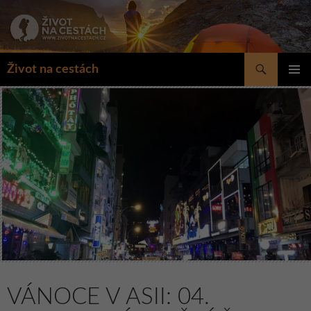
Přejít
k
obsahu
webu
Hledat
Život na cestách
ZÁKLAD
NAVIGA
MENU
VÁNOCE V ASII: 04.