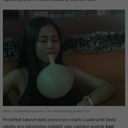
Dívka s balonkovým raušem v The Universal Pub na Bui Vien
Prostředí takové lepší pivnice pro starší a pokročilé (tedy
nikoliv pro zdivočelou mládež) vám nabídne podnik
East