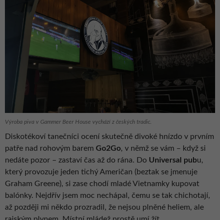
Výroba piva v Gammer Beer House vychází z českých tradic.
Diskotékoví tanečníci ocení skutečně divoké hnízdo v prvním
patře nad rohovým barem
Go2Go
, v němž se vám – když si
nedáte pozor – zastaví čas až do rána. Do
Universal pub
u,
který provozuje jeden tichý Američan (beztak se jmenuje
Graham Greene), si zase chodí mladé Vietnamky kupovat
balónky. Nejdřív jsem moc nechápal, čemu se tak chichotají,
až později mi někdo prozradil, že nejsou plněné heliem, ale
rajským plynem. Místní mládež prostě umí žít…