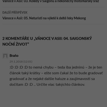
pro
Vánoce v Asii: 03. Koledy v Saigonu a nekonečný motorkářský sraz
příspěvky
DALŠÍ PŘÍSPĚVEK
Vánoce v Asii: 05. Neturisti na výletě k deltě řeky Mekong
2 KOMENTÁŘE U „VÁNOCE V ASII: 04. SAIGONSKÝ
NOČNÍ ŽIVOT“
Braňo
29.1.2018 (12:01)
:D :D :D :D to nemá chybu – teda iba jedninú – že je ten
článok taký krátky – ešte som čakal že to bude gradovať
gradovať a že nejaké dalšie haluze a zaujímavosti sa
dočítam :D :D .. Určite viac takýchto článkov.