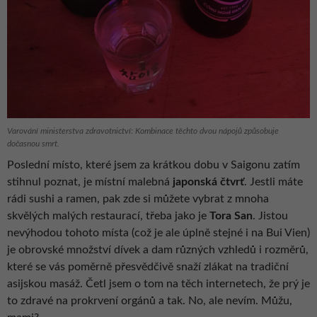
Varování ministerstva zdravotnictví: Kombinace těchto dvou nápojů způsobuje
dočasnou smrt.
Poslední místo, které jsem za krátkou dobu v Saigonu zatím
stihnul poznat, je místní malebná
japonská čtvrť
. Jestli máte
rádi sushi a ramen, pak zde si můžete vybrat z mnoha
skvělých malých restaurací, třeba jako je
Tora San
. Jistou
nevýhodou tohoto místa (což je ale úplně stejné i na Bui Vien)
je obrovské množství dívek a dam různých vzhledů i rozměrů,
které se vás poměrně přesvědčivě snaží zlákat na tradiční
asijskou masáž. Četl jsem o tom na těch internetech, že prý je
to zdravé na prokrvení orgánů a tak. No, ale nevím. Můžu,