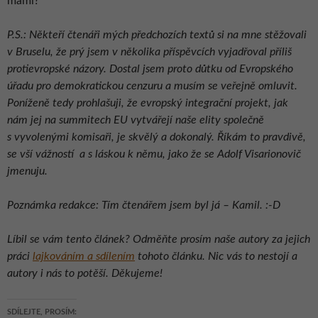
mami?
P.S.: Někteří čtenáři mých předchozích textů si na mne stěžovali
v Bruselu, že prý jsem v několika příspěvcích vyjadřoval příliš
protievropské názory. Dostal jsem proto důtku od Evropského
úřadu pro demokratickou cenzuru a musím se veřejně omluvit.
Poníženě tedy prohlašuji, že evropský integrační projekt, jak
nám jej na summitech EU vytvářejí naše elity společně
s vyvolenými komisaři, je skvělý a dokonalý. Říkám to pravdivě,
se vší vážností a s láskou k němu, jako že se Adolf Visarionovič
jmenuju.
Poznámka redakce: Tím čtenářem jsem byl já – Kamil. :-D
Líbil se vám tento článek? Odměňte prosím naše autory za jejich
práci
lajkováním a sdílením
tohoto článku. Nic vás to nestojí a
autory i nás to potěší. Děkujeme!
SDÍLEJTE, PROSÍM: