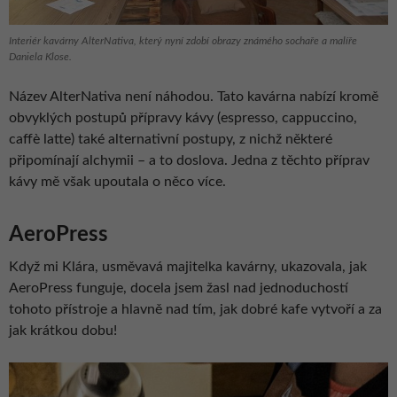
Interiér kavárny AlterNativa, který nyní zdobí obrazy známého sochaře a malíře
Daniela Klose.
Název AlterNativa není náhodou. Tato kavárna nabízí kromě
obvyklých postupů přípravy kávy (espresso, cappuccino,
caffè latte) také alternativní postupy, z nichž některé
připomínají alchymii – a to doslova. Jedna z těchto příprav
kávy mě však upoutala o něco více.
AeroPress
Když mi Klára, usměvavá majitelka kavárny, ukazovala, jak
AeroPress funguje, docela jsem žasl nad jednoduchostí
tohoto přístroje a hlavně nad tím, jak dobré kafe vytvoří a za
jak krátkou dobu!