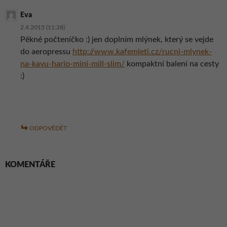
Eva
2.4.2015 (11:28)
Pěkné počteníčko :) jen doplním mlýnek, který se vejde
do aeropressu
http://www.kafemleti.cz/rucni-mlynek-
na-kavu-hario-mini-mill-slim/
kompaktní balení na cesty
:)
ODPOVĚDĚT
KOMENTÁŘE