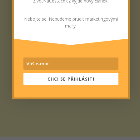
ŽivotNaCestách.cz vyjde nový článek.
Nebojte se. Nebudeme prudit marketingovými
maily.
CHCI SE PŘIHLÁSIT!