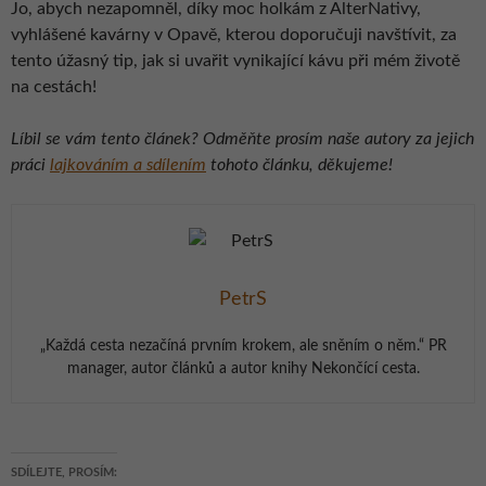
Jo, abych nezapomněl, díky moc holkám z AlterNativy,
vyhlášené kavárny v Opavě, kterou doporučuji navštívit, za
tento úžasný tip, jak si uvařit vynikající kávu při mém životě
na cestách!
Líbil se vám tento článek? Odměňte prosím naše autory za jejich
práci
lajkováním a sdílením
tohoto článku, děkujeme!
PetrS
„Každá cesta nezačíná prvním krokem, ale sněním o něm.“ PR
manager, autor článků a autor knihy Nekončící cesta.
SDÍLEJTE, PROSÍM: