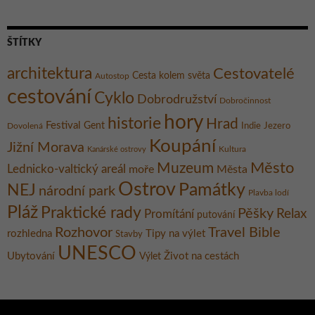
ŠTÍTKY
architektura
Cestovatelé
Cesta kolem světa
Autostop
cestování
Cyklo
Dobrodružství
Dobročinnost
hory
historie
Hrad
Festival
Gent
Dovolená
Indie
Jezero
Koupání
Jižní Morava
Kultura
Kanárské ostrovy
Město
Muzeum
Lednicko-valtický areál
moře
Města
Ostrov
Památky
NEJ
národní park
Plavba lodí
Pláž
Praktické rady
Pěšky
Relax
Promítání
putování
Rozhovor
Travel Bible
rozhledna
Tipy na výlet
Stavby
UNESCO
Ubytování
Život na cestách
Výlet