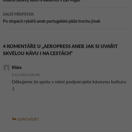
pro
Realita zábavy, kasín a kabaretů v Las Vegas
příspěvky
DALŠÍ PŘÍSPĚVEK
Po stopách rybářů aneb portugalské pláže trochu jinak
4 KOMENTÁŘE U „AEROPRESS ANEB JAK SI UVAŘIT
SKVĚLOU KÁVU I NA CESTÁCH“
Klára
9.12.2014 (18:39)
Děkujeme že spolu s námi podporujete kávovou kulturu
:)
ODPOVĚDĚT