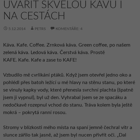
UVAŘIT SKVĚLOU KÁVU I
NA CESTÁCH
5.12.2014
PETRS
KOMENTÁŘE: 4
Káva. Kafe. Coffee. Zrnková káva. Green coffee, po našem
zelená káva. Ledová káva. Čerstvá káva. Prostě
KAFE. Kafe. Kafe a zase to KAFE!
Vzbudilo mě cvrlikání ptáků. Když jsem otevřel jedno oko a
pohlédl přes batoh ležící u mé hlavy na stěnu stanu, po které
se vinuly kapky vody, které přenesla svrchní plachta (špatně
jsem ji vypnul), byl už den. Vyhrabal jsem se ze spacáku a
nedočkavě rozepnul vchod do stanu. Tráva kolem byla ještě
mokrá – pokrytá ranní rosou.
Stromy v blízkosti mého místa na spaní jemně čechral vítr a
slunce zářilo tak jasně, až jsem byl nucen přivřít oči. „Dal