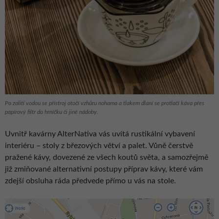
Po zalití vodou se přístroj otočí vzhůru nohama a tlakem dlaní se protlačí káva přes
papírový filtr do hrníčku či jiné nádoby.
Uvnitř kavárny AlterNativa vás uvítá rustikální vybavení
interiéru – stoly z březových větví a palet. Vůně čerstvě
pražené kávy, dovezené ze všech koutů světa, a samozřejmě
již zmiňované alternativní postupy příprav kávy, které vám
zdejší obsluha ráda předvede přímo u vás na stole.