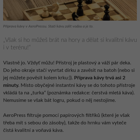
Příprava kávy v AeroPressu. Stačí kávu zalít vodou a je to.
„Však si ho můžeš brát na hory a dělat si kvalitní kávu
i v terénu!“
Vlastně jo. Vždyť můžu! Přístroj je plastový a váží pár deka.
Do jeho okraje stačí vyvrtat dírku a zavěsit na batoh (nebo si
jej můžete pověsit kolem krku:)).
Příprava kávy trvá asi 2
minuty.
Místo obyčejné instantní kávy se do tohoto přístroje
vkládá ta na „turka“ (poznámka redakce: čerstvá mletá káva).
Nemusíme se však bát logru, pokud o něj nestojíme.
AeroPress filtruje pomocí papírových filtříků (které je však
třeba mít s sebou do zásoby), takže do hrnku vám vyteče
čistá kvalitní a voňavá káva.