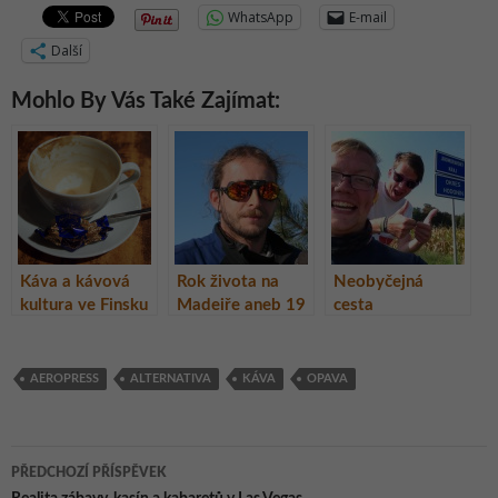
WhatsApp
E-mail
Další
Mohlo By Vás Také Zajímat:
Káva a kávová
Rok života na
Neobyčejná
kultura ve Finsku
Madeiře aneb 19
cesta
NEJ tuláka na
neobyčejných
cestách Milana
mužů aneb
Jány
ZTePilí muži na
AEROPRESS
ALTERNATIVA
KÁVA
OPAVA
cestách
Navigace
PŘEDCHOZÍ PŘÍSPĚVEK