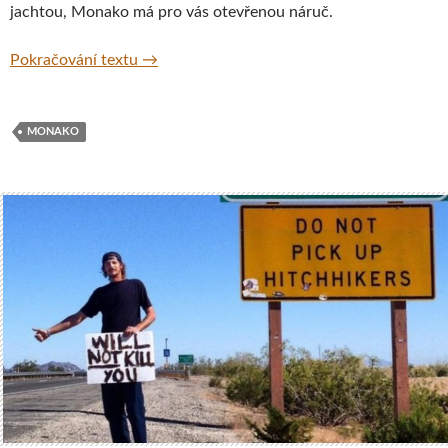
jachtou, Monako má pro vás otevřenou náruč.
Monako – milionek sem, milionek tam
Pokračování textu
→
MONAKO