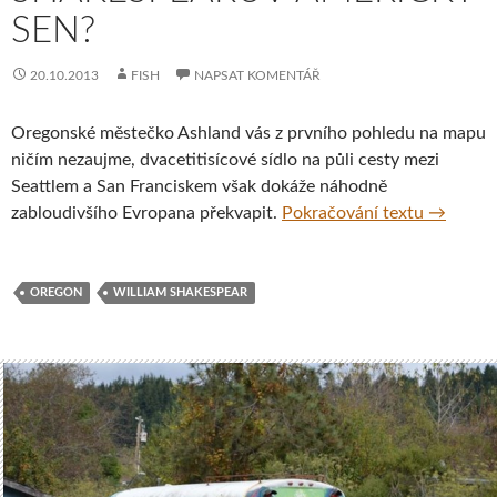
SEN?
20.10.2013
FISH
NAPSAT KOMENTÁŘ
Oregonské městečko Ashland vás z prvního pohledu na mapu
ničím nezaujme, dvacetitisícové sídlo na půli cesty mezi
Seattlem a San Franciskem však dokáže náhodně
Ashland,
zabloudivšího Evropana překvapit.
Pokračování textu
→
OREGON
WILLIAM SHAKESPEAR