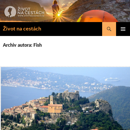
Přejít
k
obsahu
webu
Hledat
Život na cestách
ZÁKLAD
NAVIGA
Archiv autora: Fish
MENU