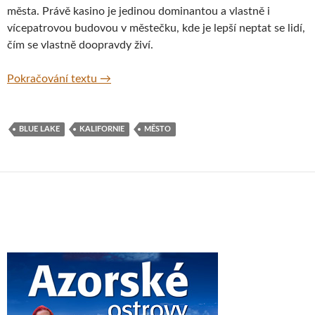
města. Právě kasino je jedinou dominantou a vlastně i
vícepatrovou budovou v městečku, kde je lepší neptat se lidí,
čím se vlastně doopravdy živí.
Blue Lake v Kalifornii aneb jezero bez jezera
Pokračování textu
→
BLUE LAKE
KALIFORNIE
MĚSTO