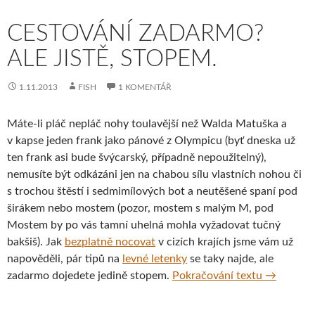
CESTOVÁNÍ ZADARMO?
ALE JISTĚ, STOPEM.
1.11.2013
FISH
1 KOMENTÁŘ
Máte-li pláč nepláč nohy toulavější než Walda Matuška a
v kapse jeden frank jako pánové z Olympicu (byť dneska už
ten frank asi bude švýcarský, případně nepoužitelný),
nemusíte být odkázáni jen na chabou sílu vlastních nohou či
s trochou štěstí i sedmimílových bot a neutěšené spaní pod
širákem nebo mostem (pozor, mostem s malým M, pod
Mostem by po vás tamní uhelná mohla vyžadovat tučný
bakšiš). Jak
bezplatně nocovat
v cizích krajích jsme vám už
napověděli, pár tipů na
levné letenky
se taky najde, ale
Cestování 
zadarmo dojedete jedině stopem.
Pokračování textu
→