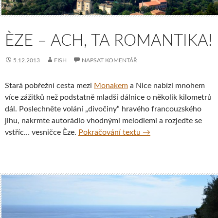
ÈZE – ACH, TA ROMANTIKA!
5.12.2013
FISH
NAPSAT KOMENTÁŘ
Stará pobřežní cesta mezi
Monakem
a Nice nabízí mnohem
více zážitků než podstatně mladší dálnice o několik kilometrů
dál. Poslechněte volání „divočiny“ hravého francouzského
jihu, nakrmte autorádio vhodnými melodiemi a rozjeďte se
Èze – ach, ta romantik
vstříc… vesničce Èze.
Pokračování textu
→