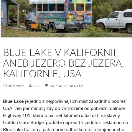
BLUE LAKE V KALIFORNII
ANEB JEZERO BEZ JEZERA,
KALIFORNIE, USA
30.9.2013
FISH
NAPSAT KOMENTÁŘ
Blue Lake
je jedno z nejpodivnějších míst západního pobřeží
USA. Jen pár minut jízdy do vnitrozemí od pobřežní dálnice
Highway 101, která o pár set kilometrů dál ústí na slavný
Golden Gate Bridge, potkáte napřed tři cedule s reklamou na
Blue Lake Casino a pak teprve odbočku do stejnojmenného