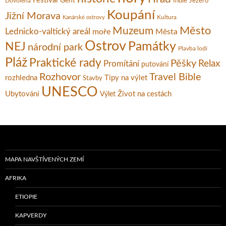
Festival
Gent
Dovolená
Indie
Jezero
Koupání
Jižní Morava
Kultura
Kanárské ostrovy
Město
Muzeum
Lednicko-valtický areál
moře
Města
Ostrov
Památky
NEJ
národní park
Plavba lodí
Pláž
Praktické rady
Pěšky
Relax
Promítání
putování
Rozhovor
Travel Bible
rozhledna
Tipy na výlet
Stavby
UNESCO
Ubytování
Život na cestách
Výlet
MAPA NAVŠTÍVENÝCH ZEMÍ
AFRIKA
ETIOPIE
KAPVERDY