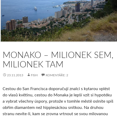
MONAKO – MILIONEK SEM,
MILIONEK TAM
23.11.2013
FISH
KOMENTÁŘE: 2
Cestou do San Francisca doporučují znalci s kytarou vplést
do vlasů květinu, cestou do Monaka je lepší vzít si hypotéku
a vybrat všechny úspory, protože v tomhle městě oslníte spíš
obřím diamantem než hippiesáckou snítkou. Na druhou
stranu nevíte-li, kam se zrovna vrtnout se svou milovanou