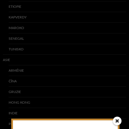
ETIOPIE
KAPVERDY
MAROKO
SENEGAL
TUNISKO
ASIE
ARMÉNIE
ČÍNA
GRUZIE
HONG KONG
INDIE
INDONÉSIE