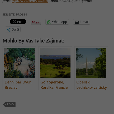
práci
lajkováním a sdílením
tohoto článku, děkujeme!
SDÍLEJTE, PROSÍM:
WhatsApp
E-mail
Další
Mohlo By Vás Také Zajímat:
Denní bar Dvůr,
Golf Sperone,
Obelisk,
Břeclav
Korsika, Francie
Lednicko-valtický
areál
PIVO