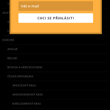
VIETNAM
AUSTRÁLIE A OCEÁNIE
CHCI SE PŘIHLÁSIT!
AUSTRÁLIE
NOVÝ ZÉLAND
EVROPA
ANGLIE
BELGIE
BOSNA A HERCEGOVINA
ČESKÁ REPUBLIKA
JIHOČESKÝ KRAJ
JIHOMORAVSKÝ KRAJ
KARLOVARSKÝ KRAJ