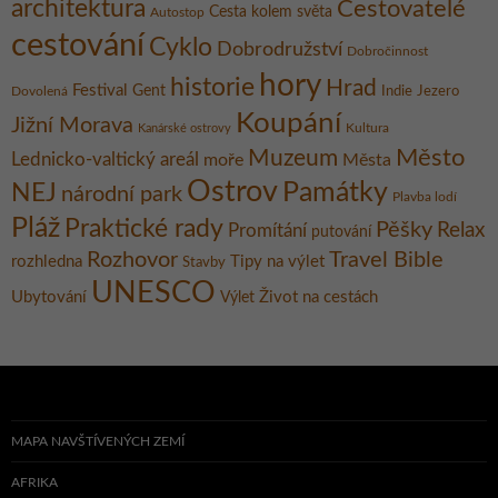
architektura
Cestovatelé
Cesta kolem světa
Autostop
cestování
Cyklo
Dobrodružství
Dobročinnost
hory
historie
Hrad
Festival
Gent
Dovolená
Indie
Jezero
Koupání
Jižní Morava
Kultura
Kanárské ostrovy
Město
Muzeum
Lednicko-valtický areál
moře
Města
Ostrov
Památky
NEJ
národní park
Plavba lodí
Pláž
Praktické rady
Pěšky
Relax
Promítání
putování
Rozhovor
Travel Bible
rozhledna
Tipy na výlet
Stavby
UNESCO
Ubytování
Život na cestách
Výlet
MAPA NAVŠTÍVENÝCH ZEMÍ
AFRIKA