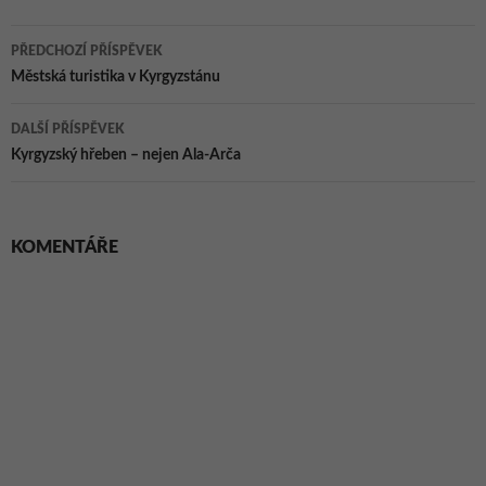
Navigace
PŘEDCHOZÍ PŘÍSPĚVEK
pro
Městská turistika v Kyrgyzstánu
příspěvky
DALŠÍ PŘÍSPĚVEK
Kyrgyzský hřeben – nejen Ala-Arča
KOMENTÁŘE