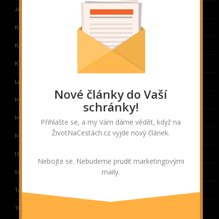
JAPONSKO
KAMBODŽA
KAZACHSTÁN
KYRGYZSTÁN
LAOS
Nové články do Vaší
MALEDIVY
schránky!
MALAJSIE
Přihlašte se, a my Vám dáme vědět, když na
ŽivotNaCestách.cz vyjde nový článek.
MONGOLSKO
NEPÁL
Nebojte se. Nebudeme prudit marketingovými
maily.
SRÍ LANKA
TAIWAN
THAJSKO