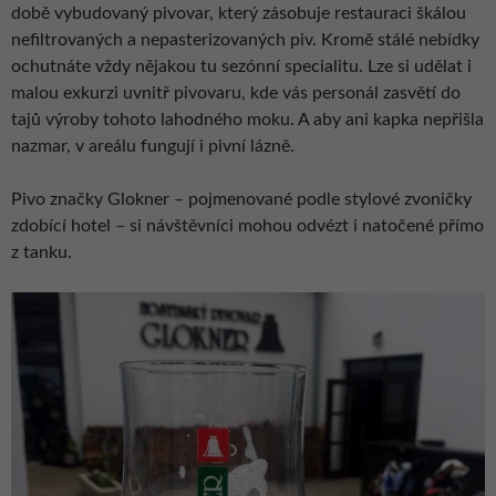
době vybudovaný pivovar, který zásobuje restauraci škálou
nefiltrovaných a nepasterizovaných piv. Kromě stálé nebídky
ochutnáte vždy nějakou tu sezónní specialitu. Lze si udělat i
malou exkurzi uvnitř pivovaru, kde vás personál zasvětí do
tajů výroby tohoto lahodného moku. A aby ani kapka nepřišla
nazmar, v areálu fungují i pivní lázně.
Pivo značky Glokner – pojmenované podle stylové zvoničky
zdobící hotel – si návštěvníci mohou odvézt i natočené přímo
z tanku.