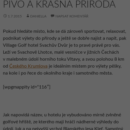
PIVO A KRÁSNÁ PŘÍRODA
1.7.2015
DANIELLA
NAPSAT KOMENTÁŘ
Pokud hledáte místo, kde se dá zároveň sportovat, relaxovat,
podnikat výlety do přírody a ještě se dobře najíst a napít, pak
Village Golf hotel Svachův Dvůr je to pravé právě pro vás.
Leží ve Svachově Lhotce, malé vesničce v jižních Čechách
v malebném údolí horního toku Vltavy, a svou polohou 8 km
od
Českého Krumlova
je ideálním místem pro výlety pěšky,
na kole i po řece do okolního kraje i samotného města.
[wpgmappity id=“116″]
Jak napovídá název, u hotelu je vybudováno mírně zvlněné
golfové hřiště, ze kterého mají hráči nádherné výhledy do
údolí, luk a na nejvyšší vrchol Blanského lesa Kleť. Samotný