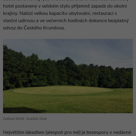
hotel postavený v selském stylu příjemně zapadá do okolní
krajiny. Nabízí velkou kapacitu ubytování, restauraci s
vlastní udírnou a ve večerních hodinách dokonce bezplatný
odvoz do Českého Krumlova.
Golfové hřiště, Svachův Dvůr
Největším lákadlem (alespoň pro mě) je bezesporu v nedávné