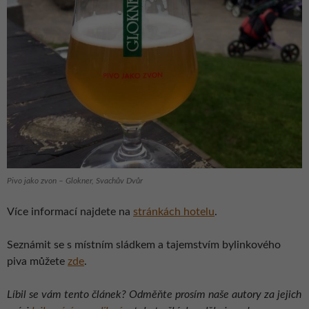
Pivo jako zvon – Glokner, Svachův Dvůr
Více informací najdete na
stránkách hotelu
.
Seznámit se s místním sládkem a tajemstvím bylinkového
piva můžete
zde
.
Líbil se vám tento článek? Odměňte prosím naše autory za jejich