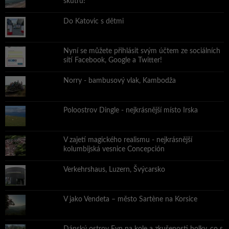
skútru!
Do Katovic s dětmi
Nyní se můžete přihlásit svým účtem ze sociálních
sítí Facebook, Google a Twitter!
Norry - bambusový vlak, Kambodža
Poloostrov Dingle - nejkrásnější místo Irska
V zajetí magického realismu - nejkrásnější
kolumbijská vesnice Concepción
Verkehrshaus, Luzern, Švýcarsko
V jako Vendeta – město Sartène na Korsice