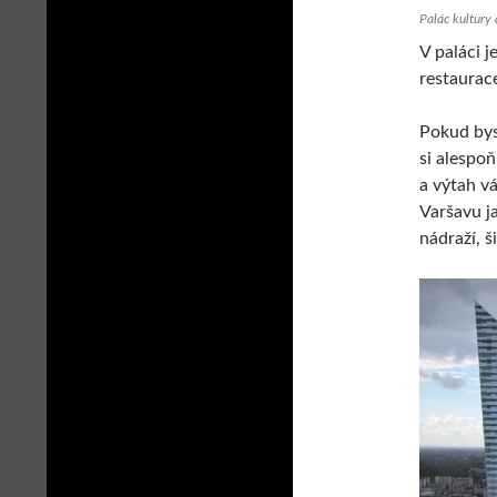
Palác kultury
V paláci j
restaurace
Pokud bys
si alespo
a výtah v
Varšavu ja
nádraží, š