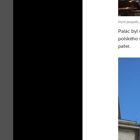
Nyní pospolu…
Palác byl
polského 
pater.