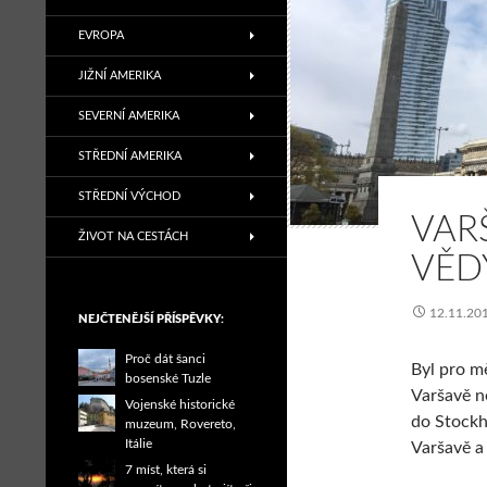
EVROPA
JIŽNÍ AMERIKA
SEVERNÍ AMERIKA
STŘEDNÍ AMERIKA
STŘEDNÍ VÝCHOD
VAR
ŽIVOT NA CESTÁCH
VĚD
12.11.20
NEJČTENĚJŠÍ PŘÍSPĚVKY:
Proč dát šanci
Byl pro m
bosenské Tuzle
Varšavě ne
Vojenské historické
do Stockho
muzeum, Rovereto,
Itálie
Varšavě a 
7 míst, která si