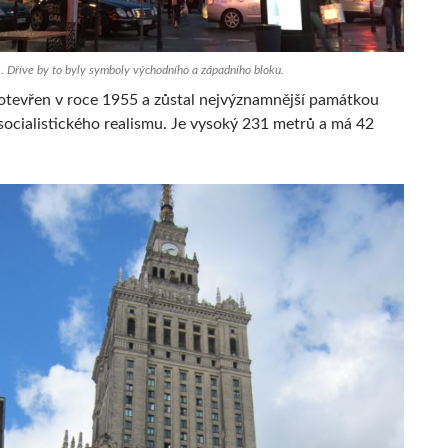
 Dříve by to byly symboly východního a západního bloku.
 otevřen v roce 1955 a zůstal nejvýznamnější památkou
socialistického realismu. Je vysoký 231 metrů a má 42