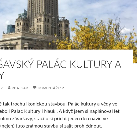
ŠAVSKÝ PALÁC KULTURY A
Y
17
RBAJGAR
KOMENTÁŘE: 2
ě tak trochu ikonickou stavbou. Palác kultury a vědy ve
boli Pałac Kultury i Nauki. A když jsem si naplánoval let
lmu z Varšavy, stačilo si přidat jeden den navíc ve
(nejen) tuto známou stavbu si zajít prohlédnout.