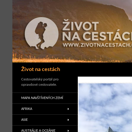
Přejít
k
obsahu
webu
Hledat
Život na cestách
Cestovatelský portál pro
opravdové cestovatele.
MAPA NAVŠTÍVENÝCH ZEMÍ
AFRIKA
ASIE
AUSTRÁLIE A OCEÁNIE