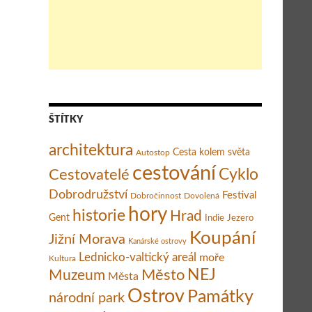
ŠTÍTKY
architektura
Cesta kolem světa
Autostop
cestování
Cestovatelé
Cyklo
Dobrodružství
Festival
Dobročinnost
Dovolená
hory
historie
Hrad
Gent
Indie
Jezero
Koupání
Jižní Morava
Kanárské ostrovy
Lednicko-valtický areál
moře
Kultura
Město
NEJ
Muzeum
Města
Ostrov
Památky
národní park