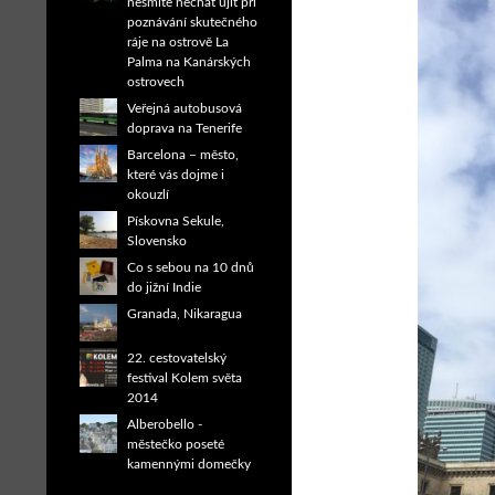
nesmíte nechat ujít při
poznávání skutečného
ráje na ostrově La
Palma na Kanárských
ostrovech
Veřejná autobusová
doprava na Tenerife
Barcelona – město,
které vás dojme i
okouzlí
Pískovna Sekule,
Slovensko
Co s sebou na 10 dnů
do jižní Indie
Granada, Nikaragua
22. cestovatelský
festival Kolem světa
2014
Alberobello -
městečko poseté
kamennými domečky