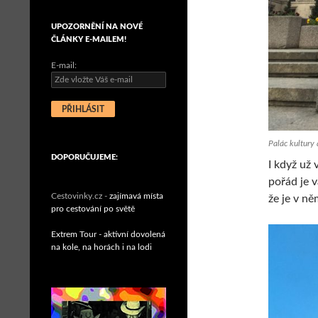
UPOZORNĚNÍ NA NOVÉ
ČLÁNKY E-MAILEM!
E-mail:
Palác kultury
DOPORUČUJEME:
I když už 
pořád je 
Cestovinky.cz -
zajímavá místa
že je v ně
pro cestování po světě
Extrem Tour - aktivní dovolená
na kole, na horách i na lodi