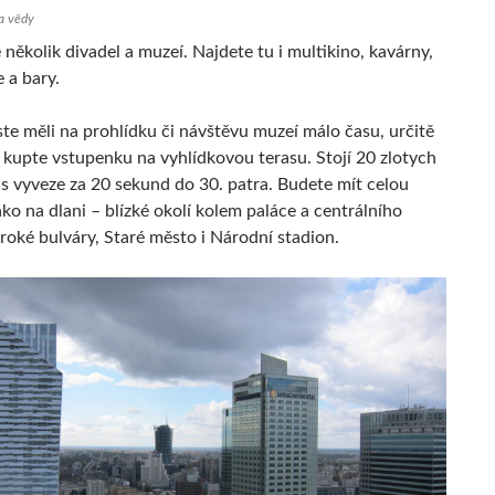
 a vědy
e několik divadel a muzeí. Najdete tu i multikino, kavárny,
 a bary.
te měli na prohlídku či návštěvu muzeí málo času, určitě
ň kupte vstupenku na vyhlídkovou terasu. Stojí 20 zlotych
ás vyveze za 20 sekund do 30. patra. Budete mít celou
ko na dlani – blízké okolí kolem paláce a centrálního
iroké bulváry, Staré město i Národní stadion.