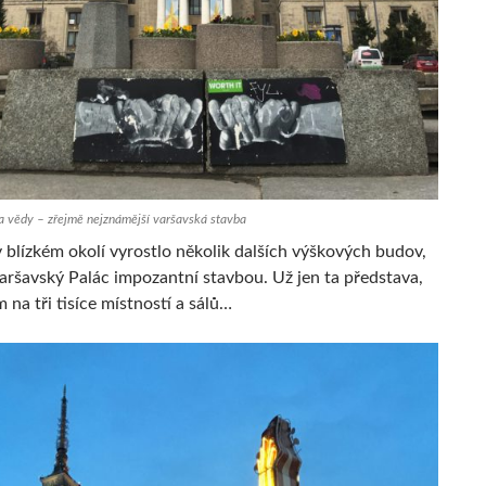
 a vědy – zřejmě nejznámější varšavská stavba
v blízkém okolí vyrostlo několik dalších výškových budov,
varšavský Palác impozantní stavbou. Už jen ta představa,
m na tři tisíce místností a sálů…