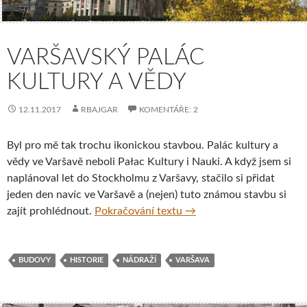
VARŠAVSKÝ PALÁC
KULTURY A VĚDY
12.11.2017
RBAJGAR
KOMENTÁŘE: 2
Byl pro mě tak trochu ikonickou stavbou. Palác kultury a
vědy ve Varšavě neboli Pałac Kultury i Nauki. A když jsem si
naplánoval let do Stockholmu z Varšavy, stačilo si přidat
jeden den navíc ve Varšavě a (nejen) tuto známou stavbu si
Varšavský Palác kultury 
zajít prohlédnout.
Pokračování textu
→
BUDOVY
HISTORIE
NÁDRAŽÍ
VARŠAVA