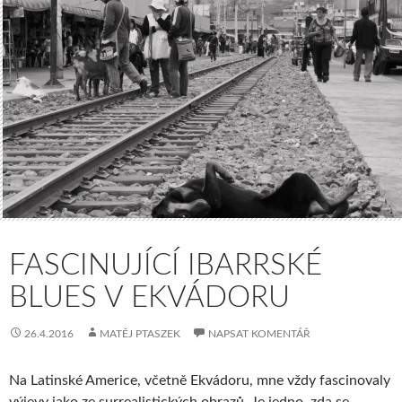
FASCINUJÍCÍ IBARRSKÉ
BLUES V EKVÁDORU
26.4.2016
MATĚJ PTASZEK
NAPSAT KOMENTÁŘ
Na Latinské Americe, včetně Ekvádoru, mne vždy fascinovaly
výjevy jako ze surrealistických obrazů. Je jedno, zda se