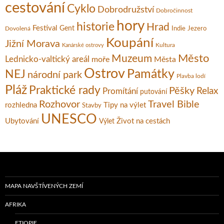
cestování
Cyklo
Dobrodružství
Dobročinnost
hory
historie
Hrad
Festival
Gent
Dovolená
Indie
Jezero
Koupání
Jižní Morava
Kultura
Kanárské ostrovy
Město
Muzeum
Lednicko-valtický areál
moře
Města
Ostrov
Památky
NEJ
národní park
Plavba lodí
Pláž
Praktické rady
Pěšky
Relax
Promítání
putování
Rozhovor
Travel Bible
rozhledna
Tipy na výlet
Stavby
UNESCO
Ubytování
Život na cestách
Výlet
MAPA NAVŠTÍVENÝCH ZEMÍ
AFRIKA
ETIOPIE