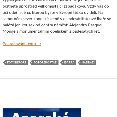
ocitnete uprostřed velkoměsta či zapadákova. Vždy vás do
očí udeří scéna, kterou byste v Evropě těžko uviděli. Na
samotném severu andské země v osmdesátitisícové Ibaře se
nalézá jen kousek od centra náměstí Alejandro Pasquel
Monge s monumentálním obeliskem z padesátých let.
Fascinující ibarrské blues v Ekvádoru
Pokračování textu
→
FOTOREPORT
FOTOREPORTÁŽ
IBARRA
NÁDRAŽÍ