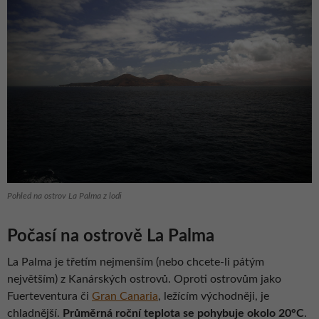
Pohled na ostrov La Palma z lodi
Počasí na ostrově La Palma
La Palma je třetím nejmenším (nebo chcete-li pátým
největším) z Kanárských ostrovů. Oproti ostrovům jako
Fuerteventura či
Gran Canaria
, ležícím východněji, je
chladnější.
Průměrná roční teplota se pohybuje okolo 20°C
.