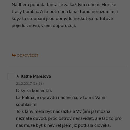
Nádhera pohoda fantazie za každým rohem. Horské
trasy bomba.. A ta potřebná lana, tomu nerozumím, i
když ta stoupání jsou opravdu neskutečná. Tutově
pojedu znovu, všem doporučuji.
ODPOVĚDĚT
Kattie Marešová
21.2.2017 (16:36)
Díky za komentář.
La Palma je opravdu nádherná, v tom s Vámi
souhlasím!
To s lany měla být nadsázka a Vy (ani já) možná
neznáte důvod, proč ostrov nenávidět, ale (ač to pro
nás může být k nevíře) jsem již potkala člověka,