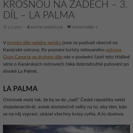
KROSNOU NA ZÁDECH – 3.
DÍL – LA PALMA
2.2.2017
KATTIE MAREŠOVÁ
KOMENTÁŘE: 4
V
prvním díle našeho seriálu
jsme se podívali obecně na
Kanárské ostrovy. Po poznání turisty milovaného
ostrova
Gran Canaria ve druhém díle
nás v poslední části této třídílné
série o Kanárských ostrovech čeká dobrodružné putování po
divoké La Palmě.
LA PALMA
Ostrůvek malý tak, že by se do „naší“ České republiky vešel
stojedenáctkrát, avšak dostatečně velký na to, aby těm, kdo
se na něj vypraví, ukázal všechny krásy světa. A to doslova.