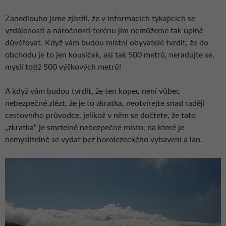
Zanedlouho jsme zjistili, že v informacích týkajících se
vzdálenosti a náročnosti terénu jim nemůžeme tak úplně
důvěřovat. Když vám budou místní obyvatelé tvrdit, že do
obchodu je to jen kousíček, asi tak 500 metrů, neradujte se,
myslí totiž 500 výškových metrů!
A když vám budou tvrdit, že ten kopec není vůbec
nebezpečné zlézt, že je to zkratka, neotvírejte snad raději
cestovního průvodce, jelikož v něm se dočtete, že tato
„zkratka“ je smrtelně nebezpečné místo, na které je
nemyslitelné se vydat bez horolezeckého vybavení a lan.