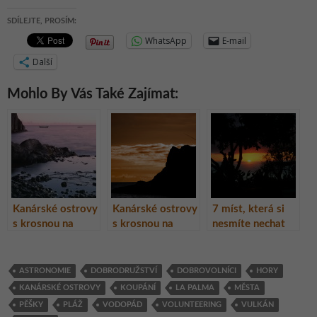
SDÍLEJTE, PROSÍM:
WhatsApp
E-mail
Další
Mohlo By Vás Také Zajímat:
Kanárské ostrovy
Kanárské ostrovy
7 míst, která si
s krosnou na
s krosnou na
nesmíte nechat
zádech – 1.díl
zádech – 2.díl
ujít při poznávání
skutečného ráje
na ostrově La
ASTRONOMIE
DOBRODRUŽSTVÍ
DOBROVOLNÍCI
HORY
Palma na
KANÁRSKÉ OSTROVY
KOUPÁNÍ
LA PALMA
MĚSTA
Kanárských
PĚŠKY
PLÁŽ
VODOPÁD
VOLUNTEERING
VULKÁN
ostrovech