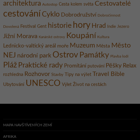
architektura
Cestovatelé
Cesta kolem světa
Autostop
cestování
Cyklo
Dobrodružství
Dobročinnost
hory
historie
Hrad
Festival
Gent
Dovolená
Indie
Jezero
Koupání
Jižní Morava
Kultura
Kanárské ostrovy
Město
Muzeum
Lednicko-valtický areál
moře
Města
Ostrov
Památky
NEJ
národní park
Plavba lodí
Pláž
Praktické rady
Pěšky
Relax
Promítání
putování
Rozhovor
Travel Bible
rozhledna
Tipy na výlet
Stavby
UNESCO
Ubytování
Život na cestách
Výlet
MAPA NAVŠTÍVENÝCH ZEMÍ
AFRIKA