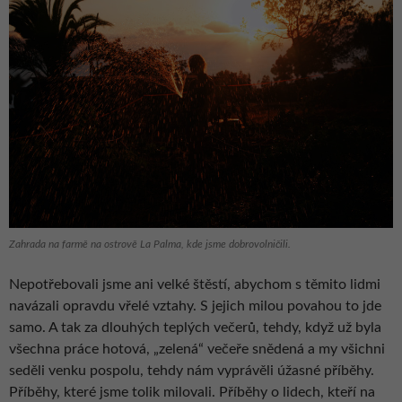
Zahrada na farmě na ostrově La Palma, kde jsme dobrovolničili.
Nepotřebovali jsme ani velké štěstí, abychom s těmito lidmi
navázali opravdu vřelé vztahy. S jejich milou povahou to jde
samo. A tak za dlouhých teplých večerů, tehdy, když už byla
všechna práce hotová, „zelená“ večeře snědená a my všichni
seděli venku pospolu, tehdy nám vyprávěli úžasné příběhy.
Příběhy, které jsme tolik milovali. Příběhy o lidech, kteří na