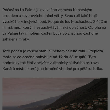
Počasí na La Palmě je ovlivněno zejména Kanárským
proudem a severovýchodními větry. Svou roli také hrají
vysoké hory (nejvyšší bod, Roque de los Muchachos, 2 423 m
n. m.), mezi kterými se zachytává nízká oblačnost. Obloha na
La Palmě tak mnohem častěji bývá po značnou část dne
zahalena mraky.
Toto počasí je ovšem
stabilní během celého roku
, i
teplota
moře
se
celoročně pohybuje od 19 do 23 stupňů
. Tyto
podmínky tak činí z nejvíce vulkanicky aktivního ostrova
Kanárů místo, které je celoročně vhodné pro pěší turistiku.