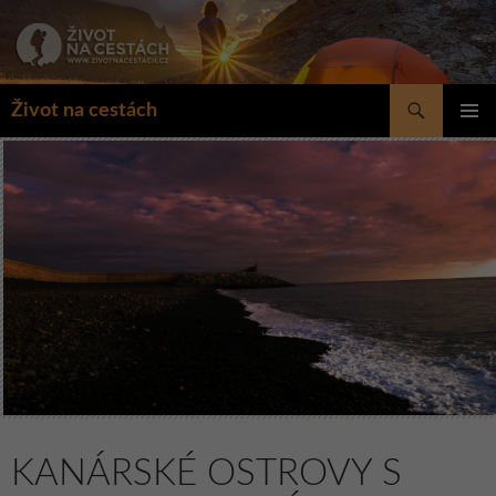
Přejít
k
obsahu
webu
Hledat
Život na cestách
ZÁKLAD
NAVIGA
MENU
KANÁRSKÉ OSTROVY S