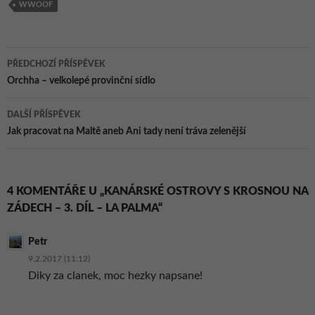
WWOOF
Navigace
PŘEDCHOZÍ PŘÍSPĚVEK
pro
Orchha – velkolepé provinční sídlo
příspěvky
DALŠÍ PŘÍSPĚVEK
Jak pracovat na Maltě aneb Ani tady není tráva zelenější
4 KOMENTÁŘE U „KANÁRSKÉ OSTROVY S KROSNOU NA
ZÁDECH – 3. DÍL – LA PALMA“
Petr
9.2.2017 (11:12)
Diky za clanek, moc hezky napsane!