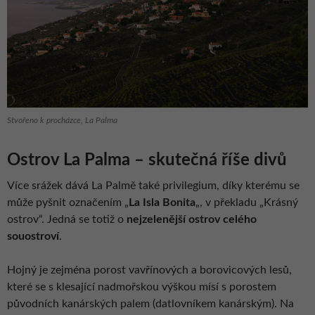
Stvořeno k procházce, La Palma
Ostrov La Palma – skutečná říše divů
Více srážek dává La Palmě také privilegium, díky kterému se
může pyšnit označením „
La Isla Bonita
„, v překladu „Krásný
ostrov“. Jedná se totiž o
nejzelenější ostrov celého
souostroví
.
Hojný je zejména porost vavřínových a borovicových lesů,
které se s klesající nadmořskou výškou mísí s porostem
původních kanárských palem (datlovníkem kanárským). Na