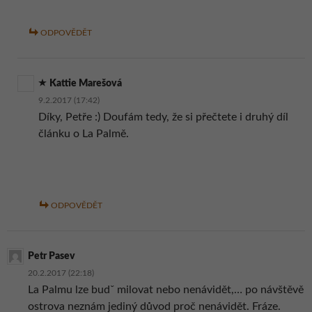
ODPOVĚDĚT
Kattie Marešová
9.2.2017 (17:42)
Díky, Petře :) Doufám tedy, že si přečtete i druhý díl
článku o La Palmě.
ODPOVĚDĚT
Petr Pasev
20.2.2017 (22:18)
La Palmu lze budˇ milovat nebo nenávidět,… po návštěvě
ostrova neznám jediný důvod proč nenávidět. Fráze.