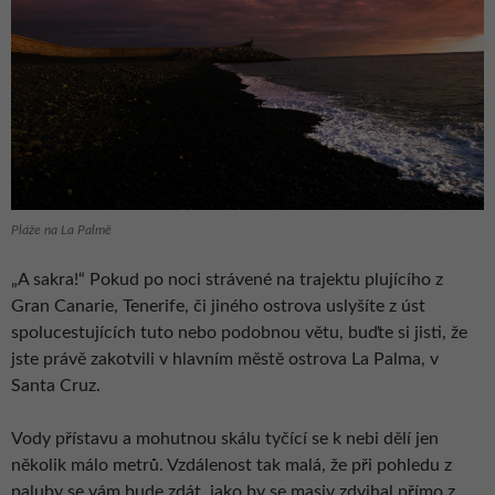
Pláže na La Palmě
„A sakra!“ Pokud po noci strávené na trajektu plujícího z
Gran Canarie, Tenerife, či jiného ostrova uslyšíte z úst
spolucestujících tuto nebo podobnou větu, buďte si jisti, že
jste právě zakotvili v hlavním městě ostrova La Palma, v
Santa Cruz.
Vody přístavu a mohutnou skálu tyčící se k nebi dělí jen
několik málo metrů. Vzdálenost tak malá, že při pohledu z
paluby se vám bude zdát, jako by se masiv zdvihal přímo z