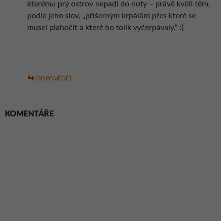
kterému prý ostrov nepadl do noty – právě kvůli těm,
podle jeho slov, „příšerným krpálům přes které se
musel plahočit a které ho tolik vyčerpávaly.“ :)
ODPOVĚDĚT
KOMENTÁŘE