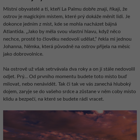
Místní obyvatelé a ti, kteří La Palmu dobře znají, říkají, že
ostrov je magickým místem, které prý dokáže měnit lidi. Je
dokonce jedním z míst, kde se mohla nacházet bájná
Atlantida. „Jako by měla svou vlastní hlavu, když něco
nechce, prostě to člověku nedovolí udělat,“ řekla mi jednou
Johanna, Němka, která původně na ostrov přijela na měsíc
jako dobrovolnice.
Na ostrově už však setrvávala dva roky a on jí stále nedovolil
odjet. Prý… Od prvního momentu budete toto místo buď
milovat, nebo nenávidět. Tak či tak ve vás zanechá hluboký
dojem, zaryje se do vašeho srdce a zůstane v něm coby místo
klidu a bezpečí, na které se budete rádi vracet.