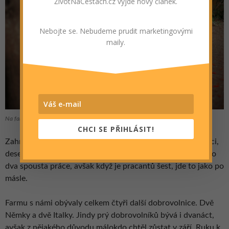
ŽivotNaCestách.cz vyjde nový článek.
Nebojte se. Nebudeme prudit marketingovými
maily.
Na farmě
CHCI SE PŘIHLÁSIT!
Zahrada, sad, drobné domácí zvířectvo jako slepice a králíci,
deset koní, deset psů a kočky snad ani raději nepočítat. Pro
dva spousta práce, avšak když je pracantů šest, jde to jako po
másle.
Farmu s námi obývaly celkem čtyři další dobrovolnice. Dvě
Němky a dvě Italky. Jindy prý dobrovolníků bývá i dvanáct,
avšak z nějakého důvodu málokdo chtěl zůstat v září. Ruku k