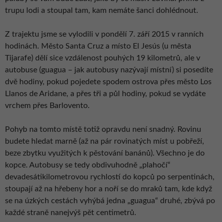
trupu lodi a stoupal tam, kam nemáte šanci dohlédnout.
Z trajektu jsme se vylodili v pondělí 7. září 2015 v ranních
hodinách. Město Santa Cruz a místo El Jesús (u města
Tijarafe) dělí sice vzdálenost pouhých 19 kilometrů, ale v
autobuse (guagua – jak autobusy nazývají místní) si posedíte
dvě hodiny, pokud pojedete spodem ostrova přes město Los
Llanos de Aridane, a přes tři a půl hodiny, pokud se vydáte
vrchem přes Barlovento.
Pohyb na tomto místě totiž opravdu není snadný. Rovinu
budete hledat marně (až na pár rovinatých míst u pobřeží,
beze zbytku využitých k pěstování banánů). Všechno je do
kopce. Autobusy se tedy obdivuhodně „plahočí“
devadesátikilometrovou rychlostí do kopců po serpentinách,
stoupají až na hřebeny hor a noří se do mraků tam, kde když
se na úzkých cestách vyhýbá jedna „guagua“ druhé, zbývá po
každé straně nanejvýš pět centimetrů.