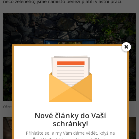
něco zeleného) jsme namísto penězi platili vlastní prací.
Okno do jiného světa
Nové články do Vaší
schránky!
Přihlašte se, a my Vám dáme vědět, když na