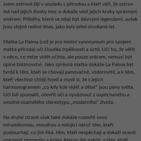
svém ostrově žijí v souladu s přírodou a kteří věří, že ostrov
má nad jejich životy moc a dokáže vést jejich kroky správným
směrem. Příběhy, které se zdají být dávnými legendami, avšak
jsou stejně reálné dnes, jako byly před stovkami let.
Matka La Palma (což je pro místní synonymum pro spojení
matka příroda) učí člověka trpělivosti a úctě. Učí ho, že věřit
v něco, co nelze vidět očima, ale pouze srdcem, nemusí být
úplné bláznovství. Jako správná matka dokáže La Palma být
tvrdá k těm, kteří se chovají panovačně, vzdorovitě, a k těm,
kteří všechno chtějí hned a myslí si, že s jejich
harmonogramem „co kdy kde vidět a dělat“ jsou pány světa.
Učí lidi zpomalit, otevřít oči a vyváznout z uspěchaného a
smutně osamělého stereotypu „moderního“ života.
Na druhé straně však také dokáže rozevřít svou
mírumilovnou, moudrou a milující náruč těm, kteří
poslouchají, co jim říká, těm, kteří nespěchají a dokáží ocenit
vzácnost momentu a krásy, kterou jim nabízí, a těm, kteří