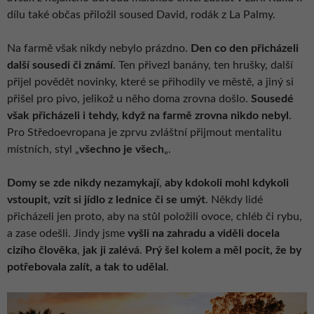
dílu také občas přiložil soused David, rodák z La Palmy.
Na farmě však nikdy nebylo prázdno.
Den co den přicházeli
další sousedi či známí
. Ten přivezl banány, ten hrušky, další
přijel povědět novinky, které se přihodily ve městě, a jiný si
přišel pro pivo, jelikož u něho doma zrovna došlo.
Sousedé
však přicházeli i tehdy, když na farmě zrovna nikdo nebyl
.
Pro Středoevropana je zprvu zvláštní přijmout mentalitu
místních, styl „
všechno je všech
„.
Domy se zde nikdy nezamykají
,
aby kdokoli mohl kdykoli
vstoupit, vzít si jídlo z lednice či se umýt
. Někdy lidé
přicházeli jen proto, aby na stůl položili ovoce, chléb či rybu,
a zase odešli. Jindy jsme
vyšli na zahradu a
viděli docela
cizího člověka
,
jak ji zalévá
.
Prý šel kolem a měl pocit, že by
potřebovala zalít, a tak to udělal
.