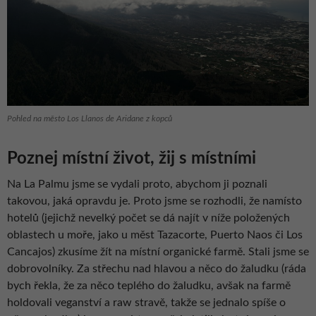
Pohled na město Los Llanos de Aridane z kopců
Poznej místní život, žij s místními
Na La Palmu jsme se vydali proto, abychom ji poznali
takovou, jaká opravdu je. Proto jsme se rozhodli, že namísto
hotelů (jejichž nevelký počet se dá najít v níže položených
oblastech u moře, jako u měst Tazacorte, Puerto Naos či Los
Cancajos) zkusíme žít na místní organické farmě. Stali jsme se
dobrovolníky. Za střechu nad hlavou a něco do žaludku (ráda
bych řekla, že za něco teplého do žaludku, avšak na farmě
holdovali veganství a raw stravě, takže se jednalo spíše o