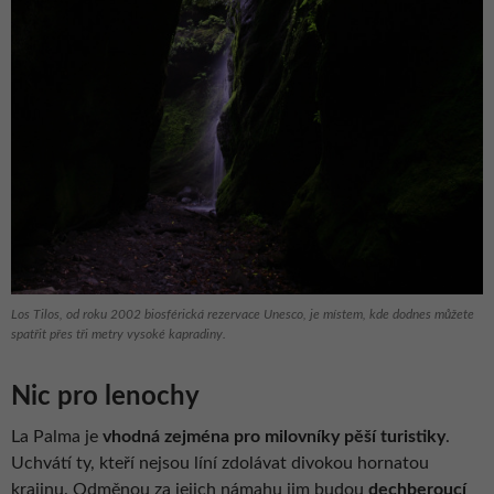
Los Tilos, od roku 2002 biosférická rezervace Unesco, je místem, kde dodnes můžete
spatřit přes tři metry vysoké kapradiny.
Nic pro lenochy
La Palma je
vhodná zejména pro milovníky pěší turistiky
.
Uchvátí ty, kteří nejsou líní zdolávat divokou hornatou
krajinu. Odměnou za jejich námahu jim budou
dechberoucí