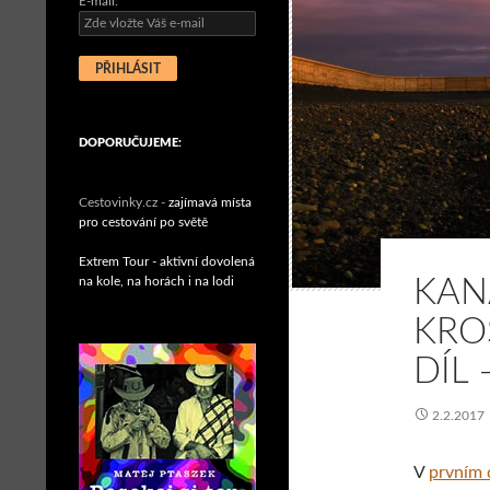
E-mail:
DOPORUČUJEME:
Cestovinky.cz -
zajímavá místa
pro cestování po světě
Extrem Tour - aktivní dovolená
na kole, na horách i na lodi
KAN
KRO
DÍL 
2.2.2017
V
prvním d