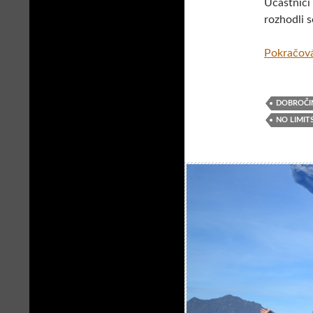
Účastníci 
rozhodli s
Pokračová
DOBROČI
NO LIMIT