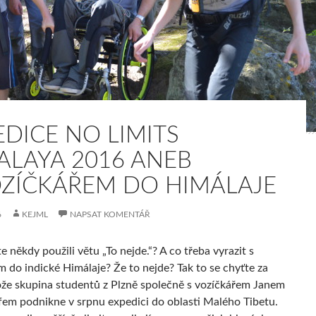
EDICE NO LIMITS
ALAYA 2016 ANEB
OZÍČKÁŘEM DO HIMÁLAJE
6
KEJML
NAPSAT KOMENTÁŘ
te někdy použili větu „To nejde.“? A co třeba vyrazit s
m do indické Himálaje? Že to nejde? Tak to se chyťte za
ože skupina studentů z Plzně společně s vozíčkářem Janem
em podnikne v srpnu expedici do oblasti Malého Tibetu.