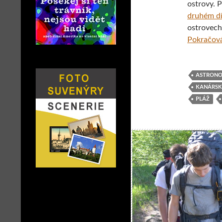
ostrovy. 
druhém dí
ostrovech
Pokračová
ASTRONO
KANÁRSK
PLÁŽ