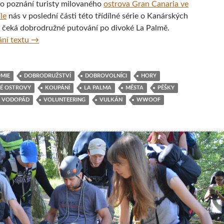
Po poznání turisty milovaného
ostrova Gran Canaria ve
le
nás v poslední části této třídílné série o Kanárských
 čeká dobrodružné putování po divoké La Palmě.
Kanárské ostrovy s krosnou na zádech – 3. díl – La Pal
ní textu
→
MIE
DOBRODRUŽSTVÍ
DOBROVOLNÍCI
HORY
É OSTROVY
KOUPÁNÍ
LA PALMA
MĚSTA
PĚŠKY
VODOPÁD
VOLUNTEERING
VULKÁN
WWOOF