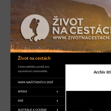
Přejít
k
obsahu
webu
Hledat
Život na cestách
Cestovatelský portál pro
opravdové cestovatele.
Archiv št
MAPA NAVŠTÍVENÝCH ZEMÍ
AFRIKA
ASIE
AUSTRÁLIE A OCEÁNIE