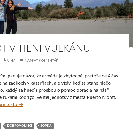
OT V TIENI VULKÁNU
VIHA
NAPSAT KOMENTÁŘ
ďmi panuje názor, že armáda je zbytočná, pretože celý čas
e na zadkoch v kasárňach, ale vždy, keď sa stane niečo
, každý sa hneď s prosbou o pomoc obracia na nás,“
e rukami Rodrigo, veliteľ jednotky z mesta Puerto Montt.
Život v tieni vulkánu
ní textu
→
DOBROVOLNÍCI
SOPKA