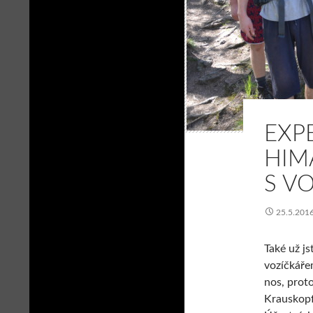
EXP
HIM
S V
25.5.201
Také už js
vozíčkáře
nos, prot
Krauskopf