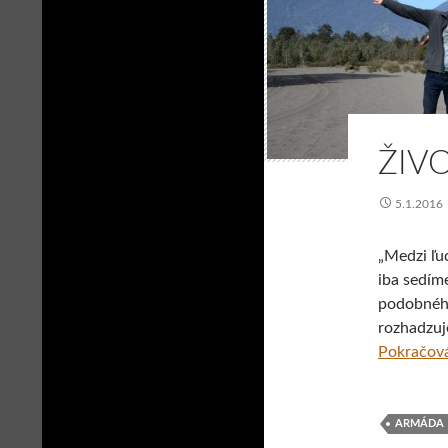
ŽIV
5.1.2016
„Medzi ľu
iba sedím
podobného
rozhadzuj
Pokračová
ARMÁDA