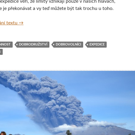
expedice věří, že limity vznikají pouze v našich hlavách,
e je překonávat a vy teď můžete být tak trochu u toho.
Expedice No Limits Himalaya 2016 aneb S vozíčkářem 
ní textu
→
NNOST
DOBRODRUŽSTVÍ
DOBROVOLNÍCI
EXPEDICE
S