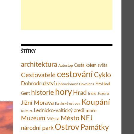
ŠTÍTKY
t při poznávání skutečného ráje na ostrově La Palma na Kanárský
architektura
Cesta kolem světa
Autostop
cestování
Cestovatelé
Cyklo
Dobrodružství
Festival
Dobročinnost
Dovolená
hory
historie
Hrad
Gent
Indie
Jezero
Koupání
Jižní Morava
Kanárské ostrovy
Lednicko-valtický areál
moře
Kultura
Město
NEJ
Muzeum
Města
Ostrov
Památky
národní park