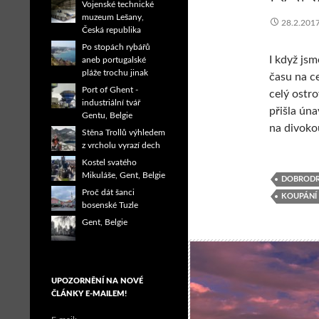
Vojenské technické
muzeum Lešany,
28.2.201
Česká republika
Po stopách rybářů
I když jsm
aneb portugalské
pláže trochu jinak
času na c
Port of Ghent -
celý ostro
industriální tvář
přišla úna
Gentu, Belgie
na divoko
Stěna Trollů výhledem
z vrcholu vyrazí dech
Kostel svatého
Mikuláše, Gent, Belgie
DOBRODR
Proč dát šanci
KOUPÁNÍ
bosenské Tuzle
Gent, Belgie
UPOZORNĚNÍ NA NOVÉ
ČLÁNKY E-MAILEM!