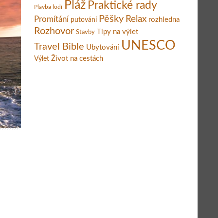
Pláž
Praktické rady
Plavba lodí
Pěšky
Relax
Promítání
rozhledna
putování
Rozhovor
Tipy na výlet
Stavby
UNESCO
Travel Bible
Ubytování
Život na cestách
Výlet