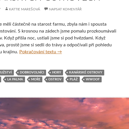
7
KATTIE MAREŠOVÁ
NAPSAT KOMENTÁŘ
e měli částečně na starost farmu, zbyla nám i spousta
estování. S krosnou na zádech jsme pomalu prozkoumávali
v. Když přišla noc, ustlali jsme si pod hvězdami. Když
va, prostě jsme si sedli do trávy a odpočívali při pohledu
7 míst, která si nesmíte nechat ují
u krajinu.
Pokračování textu
→
UŽSTVÍ
DOBROVOLNÍCI
HORY
KANÁRSKÉ OSTROVY
LA PALMA
MOŘE
OSTROV
PLÁŽ
WWOOF