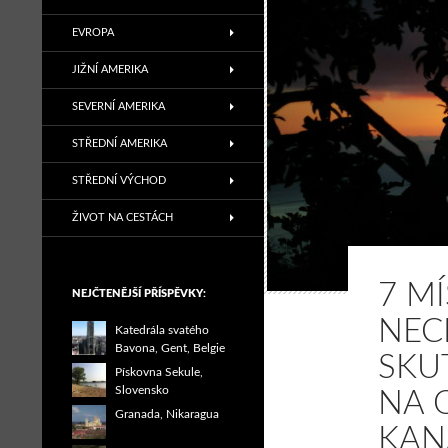
EVROPA
JIŽNÍ AMERIKA
SEVERNÍ AMERIKA
STŘEDNÍ AMERIKA
STŘEDNÍ VÝCHOD
ŽIVOT NA CESTÁCH
7 MÍ
NEJČTENĚJŠÍ PŘÍSPĚVKY:
NEC
Katedrála svatého
Bavona, Gent, Belgie
SKU
Pískovna Sekule,
Slovensko
NA 
Granada, Nikaragua
KAN