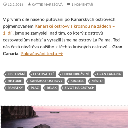
12.2.2016
KATTIE MAREŠOVÁ
1 KOMENTÁŘ
V prvním díle našeho putování po Kanárských ostrovech,
pojmenovaném
Kanárské ostrovy s krosnou na zádech –
1. díl
, jsme se zamysleli nad tím, co který z ostrovů
cestovatelům nabízí a vyrazili jsme na ostrov La Palma. Teď
nás čeká návštěva dalšího z těchto krásných ostrovů –
Gran
Kanárské ostrovy s krosnou na záde
Canaria
.
Pokračování textu
→
CESTOVÁNÍ
CESTOVATELÉ
DOBRODRUŽSTVÍ
GRAN CANARIA
HISTORIE
KANÁRSKÉ OSTROVY
KROSNA
MĚSTO
PAMÁTKY
PLÁŽ
RELAX
ŽIVOT NA CESTÁCH