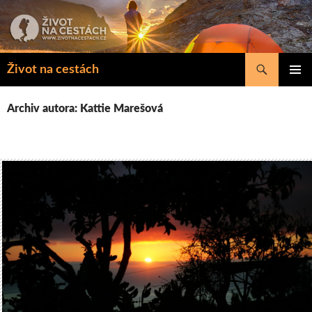
Přejít
k
obsahu
webu
Hledat
Život na cestách
ZÁKLAD
NAVIGA
Archiv autora: Kattie Marešová
MENU