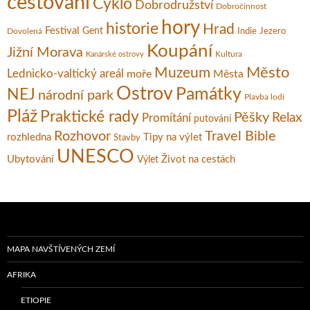
cestování
Cyklo
Dobrodružství
Dobročinnost
hory
historie
Hrad
Festival
Gent
Dovolená
Indie
Jezero
Koupání
Jižní Morava
Kultura
Kanárské ostrovy
Město
Muzeum
Lednicko-valtický areál
moře
Města
Ostrov
Památky
NEJ
národní park
Plavba lodí
Pláž
Praktické rady
Pěšky
Relax
Promítání
putování
Rozhovor
Travel Bible
rozhledna
Tipy na výlet
Stavby
UNESCO
Ubytování
Život na cestách
Výlet
MAPA NAVŠTÍVENÝCH ZEMÍ
AFRIKA
ETIOPIE