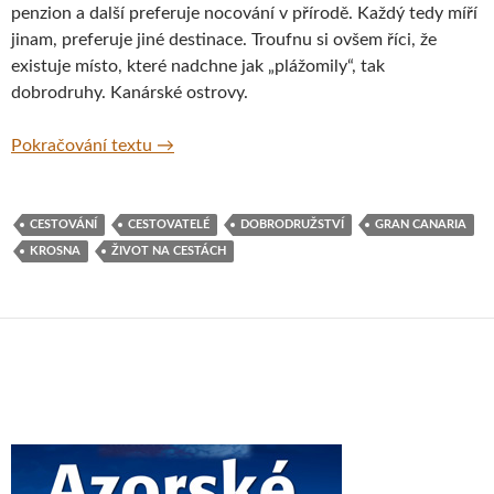
penzion a další preferuje nocování v přírodě. Každý tedy míří
jinam, preferuje jiné destinace. Troufnu si ovšem říci, že
existuje místo, které nadchne jak „plážomily“, tak
dobrodruhy. Kanárské ostrovy.
Kanárské ostrovy s krosnou na zádech – 1.d
Pokračování textu
→
CESTOVÁNÍ
CESTOVATELÉ
DOBRODRUŽSTVÍ
GRAN CANARIA
KROSNA
ŽIVOT NA CESTÁCH