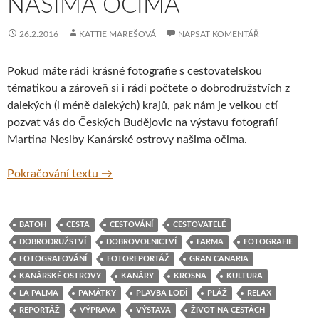
NAŠIMA OČIMA
26.2.2016
KATTIE MAREŠOVÁ
NAPSAT KOMENTÁŘ
Pokud máte rádi krásné fotografie s cestovatelskou
tématikou a zároveň si i rádi počtete o dobrodružstvích z
dalekých (i méně dalekých) krajů, pak nám je velkou ctí
pozvat vás do Českých Budějovic na výstavu fotografií
Martina Nesiby Kanárské ostrovy našima očima.
Výstava fotografií Kanárské ostrovy našima
Pokračování textu
→
BATOH
CESTA
CESTOVÁNÍ
CESTOVATELÉ
DOBRODRUŽSTVÍ
DOBROVOLNICTVÍ
FARMA
FOTOGRAFIE
FOTOGRAFOVÁNÍ
FOTOREPORTÁŽ
GRAN CANARIA
KANÁRSKÉ OSTROVY
KANÁRY
KROSNA
KULTURA
LA PALMA
PAMÁTKY
PLAVBA LODÍ
PLÁŽ
RELAX
REPORTÁŽ
VÝPRAVA
VÝSTAVA
ŽIVOT NA CESTÁCH