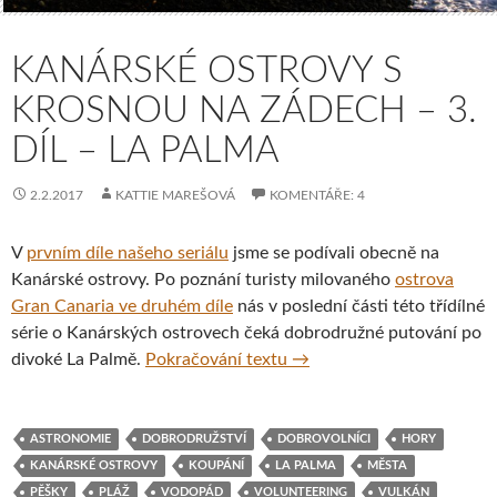
KANÁRSKÉ OSTROVY S
KROSNOU NA ZÁDECH – 3.
DÍL – LA PALMA
2.2.2017
KATTIE MAREŠOVÁ
KOMENTÁŘE: 4
V
prvním díle našeho seriálu
jsme se podívali obecně na
Kanárské ostrovy. Po poznání turisty milovaného
ostrova
Gran Canaria ve druhém díle
nás v poslední části této třídílné
série o Kanárských ostrovech čeká dobrodružné putování po
Kanárské ostrovy s krosnou
divoké La Palmě.
Pokračování textu
→
ASTRONOMIE
DOBRODRUŽSTVÍ
DOBROVOLNÍCI
HORY
KANÁRSKÉ OSTROVY
KOUPÁNÍ
LA PALMA
MĚSTA
PĚŠKY
PLÁŽ
VODOPÁD
VOLUNTEERING
VULKÁN