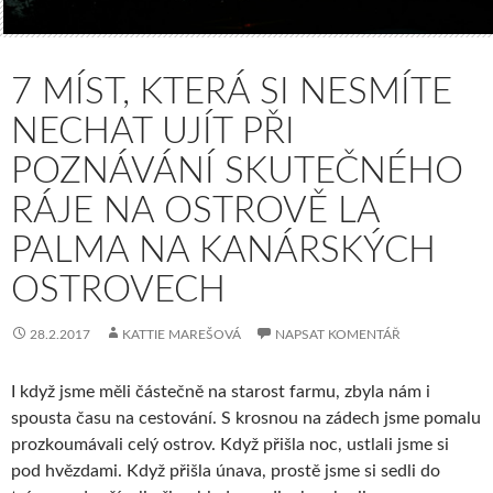
7 MÍST, KTERÁ SI NESMÍTE
NECHAT UJÍT PŘI
POZNÁVÁNÍ SKUTEČNÉHO
RÁJE NA OSTROVĚ LA
PALMA NA KANÁRSKÝCH
OSTROVECH
28.2.2017
KATTIE MAREŠOVÁ
NAPSAT KOMENTÁŘ
I když jsme měli částečně na starost farmu, zbyla nám i
spousta času na cestování. S krosnou na zádech jsme pomalu
prozkoumávali celý ostrov. Když přišla noc, ustlali jsme si
pod hvězdami. Když přišla únava, prostě jsme si sedli do