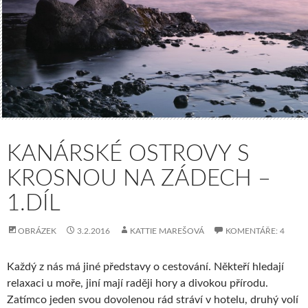
KANÁRSKÉ OSTROVY S
KROSNOU NA ZÁDECH –
1.DÍL
OBRÁZEK
3.2.2016
KATTIE MAREŠOVÁ
KOMENTÁŘE: 4
Každý z nás má jiné představy o cestování. Někteří hledají
relaxaci u moře, jiní mají raději hory a divokou přírodu.
Zatímco jeden svou dovolenou rád stráví v hotelu, druhý volí