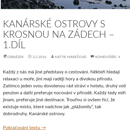
KANÁRSKÉ OSTROVY S
KROSNOU NA ZÁDECH –
1.DÍL
OBRÁZEK
3.2.2016
KATTIE MAREŠOVÁ
KOMENTÁŘE: 4
Každý z nás má jiné představy o cestování. Někteří hledají
relaxaci u moře, jiní mají raději hory a divokou přírodu.
Zatímco jeden svou dovolenou rád stráví v hotelu, druhý volí
penzion a další preferuje nocování v přírodě. Každý tedy míří
jinam, preferuje jiné destinace. Troufnu si ovšem říci, že
existuje místo, které nadchne jak „plážomily“, tak
dobrodruhy. Kanárské ostrovy.
Kanárské ostrovy s krosnou na zádech – 1.d
Pokračování textu
→