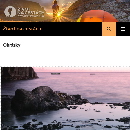
Přejít
k
obsahu
webu
Hledat
Život na cestách
ZÁKLAD
NAVIGA
Obrázky
MENU