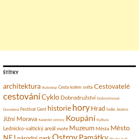
ŠTÍTKY
architektura
Cestovatelé
Cesta kolem světa
Autostop
cestování
Cyklo
Dobrodružství
Dobročinnost
hory
historie
Hrad
Festival
Gent
Dovolená
Indie
Jezero
Koupání
Jižní Morava
Kultura
Kanárské ostrovy
Město
Muzeum
Lednicko-valtický areál
moře
Města
Ostrov
Památky
NEJ
národní park
Plavba lodí