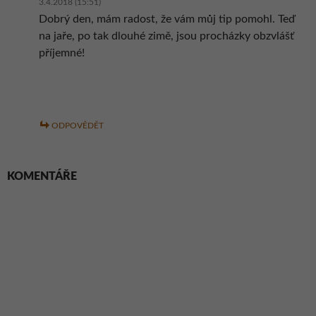
3.4.2018 (15:51)
Dobrý den, mám radost, že vám můj tip pomohl. Teď
na jaře, po tak dlouhé zimě, jsou procházky obzvlášť
příjemné!
ODPOVĚDĚT
KOMENTÁŘE