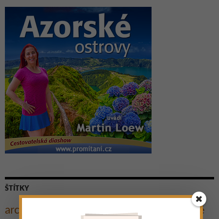
ŠTÍTKY
architektura
Cestovatelé
Cesta kolem světa
Autostop