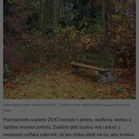
Arboretum je plné zajímavých míst. Z výletu si tak můžete odvézt spoustu hezkých
fotek.
Pod parkem najdete ZOO koutek s jeleny, muflony, daňky a
dalšími lesními zvířaty. Zvláště děti budou mít radost z
možnosti zvířata nakrmit. Je jen třeba dbát na to, aby krmivo