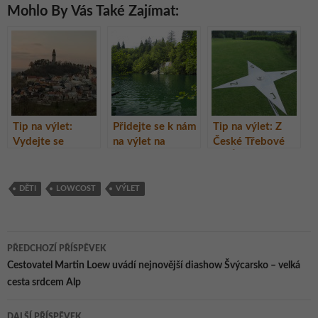
Mohlo By Vás Také Zajímat:
Tip na výlet:
Přidejte se k nám
Tip na výlet: Z
Vydejte se
na výlet na
České Třebové
poznat okolí
Balkán!
do Ústí nad Orlicí
Štramberka
přes dvě
rozhledny
DĚTI
LOWCOST
VÝLET
Navigace
PŘEDCHOZÍ PŘÍSPĚVEK
pro
Cestovatel Martin Loew uvádí nejnovější diashow Švýcarsko – velká
cesta srdcem Alp
příspěvky
DALŠÍ PŘÍSPĚVEK