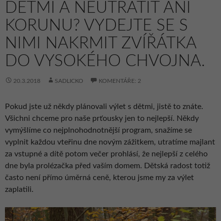
DĚTMI A NEUTRATIT ANI
KORUNU? VYDEJTE SE S
NIMI NAKRMIT ZVÍŘÁTKA
DO VYSOKÉHO CHVOJNA.
20.3.2018
SADLICKO
KOMENTÁŘE: 2
Pokud jste už někdy plánovali výlet s dětmi, jistě to znáte.
Všichni chceme pro naše prťousky jen to nejlepší. Někdy
vymýšlíme co nejplnohodnotnější program, snažíme se
vyplnit každou vteřinu dne novým zážitkem, utratíme majlant
za vstupné a dítě potom večer prohlásí, že nejlepší z celého
dne byla prolézačka před vaším domem. Dětská radost totiž
často není přímo úměrná ceně, kterou jsme my za výlet
zaplatili.