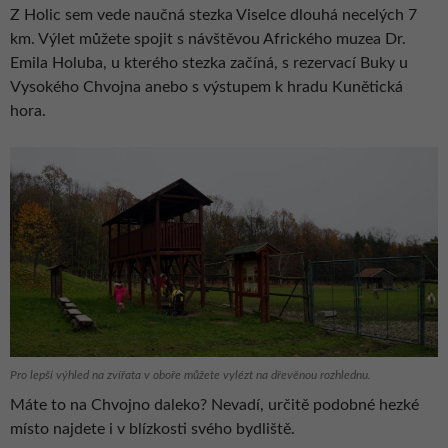
Z Holic sem vede naučná stezka Viselce dlouhá necelých 7
km. Výlet můžete spojit s návštěvou Afrického muzea Dr.
Emila Holuba, u kterého stezka začíná, s rezervací Buky u
Vysokého Chvojna anebo s výstupem k hradu Kunětická
hora.
Pro lepší výhled na zvířata v oboře můžete vylézt na dřevěnou rozhlednu.
Máte to na Chvojno daleko? Nevadí, určitě podobné hezké
místo najdete i v blízkosti svého bydliště.