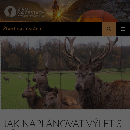
Přejít
k
obsahu
webu
Hledat
Život na cestách
ZÁKLAD
NAVIGA
MENU
JAK NAPLÁNOVAT VÝLET S