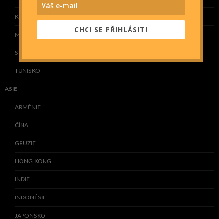
KAPVERDY
CHCI SE PŘIHLÁSIT!
MAROKO
SENEGAL
TUNISKO
ASIE
ARMÉNIE
ČÍNA
GRUZIE
HONG KONG
INDIE
INDONÉSIE
JAPONSKO