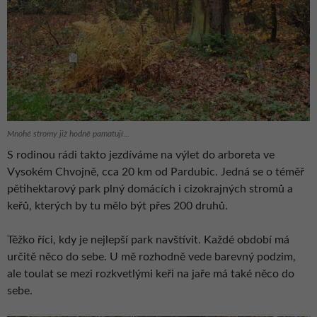
Mnohé stromy již hodně pamatují…
S rodinou rádi takto jezdíváme na výlet do arboreta ve
Vysokém Chvojně, cca 20 km od Pardubic. Jedná se o téměř
pětihektarový park plný domácích i cizokrajných stromů a
keřů, kterých by tu mělo být přes 200 druhů.
Těžko říci, kdy je nejlepší park navštívit. Každé období má
určitě něco do sebe. U mě rozhodně vede barevný podzim,
ale toulat se mezi rozkvetlými keři na jaře má také něco do
sebe.