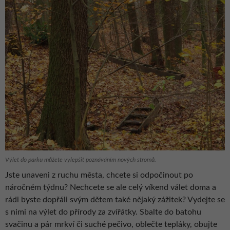
Výlet do parku můžete vylepšit poznáváním nových stromů.
Jste unaveni z ruchu města, chcete si odpočinout po
náročném týdnu? Nechcete se ale celý víkend válet doma a
rádi byste dopřáli svým dětem také nějaký zážitek? Vydejte se
s nimi na výlet do přírody za zvířátky. Sbalte do batohu
svačinu a pár mrkví či suché pečivo, oblečte tepláky, obujte