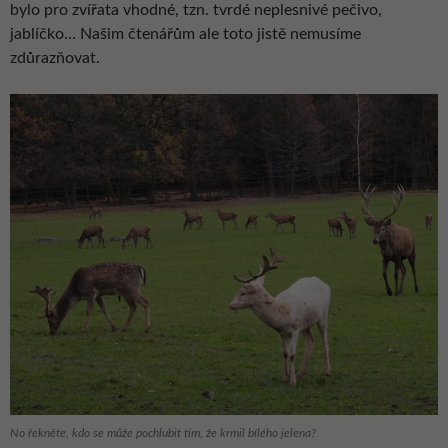
bylo pro zvířata vhodné, tzn. tvrdé neplesnivé pečivo,
jablíčko… Našim čtenářům ale toto jistě nemusíme
zdůrazňovat.
No řekněte, kdo se může pochlubit tím, že krmil bílého jelena?