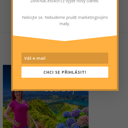
ŽivotNaCestách.cz vyjde nový článek.
Nebojte se. Nebudeme prudit marketingovými
maily.
CHCI SE PŘIHLÁSIT!