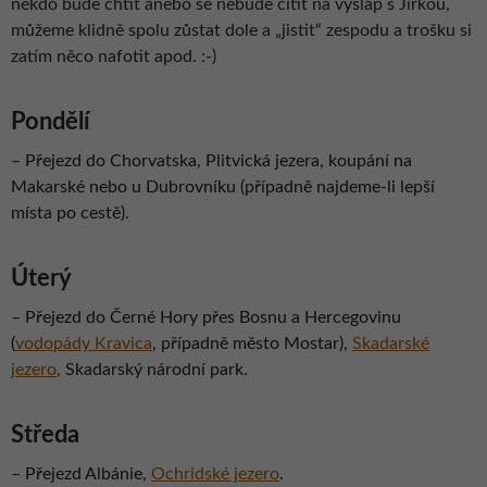
někdo bude chtít anebo se nebude cítit na výšlap s Jirkou,
můžeme klidně spolu zůstat dole a „jistit“ zespodu a trošku si
zatím něco nafotit apod. :-)
Pondělí
–
Přejezd do Chorvatska, Plitvická jezera, koupání na
Makarské nebo u Dubrovníku (případně najdeme-li lepší
místa po cestě).
Úterý
– Přejezd do Černé Hory přes Bosnu a Hercegovinu
(
vodopády Kravica
, případně město Mostar),
Skadarské
jezero
, Skadarský národní park.
Středa
–
Přejezd Albánie,
Ochridské jezero
.