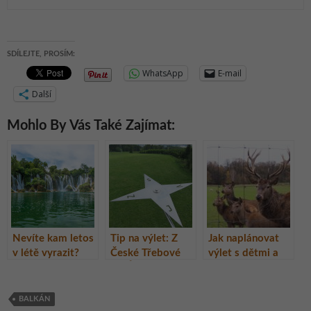
SDÍLEJTE, PROSÍM:
WhatsApp
E-mail
Další
Mohlo By Vás Také Zajímat:
Nevíte kam letos
Tip na výlet: Z
Jak naplánovat
v létě vyrazit?
České Třebové
výlet s dětmi a
Vyrazte s námi
do Ústí nad Orlicí
neutratit ani
na Balkán!
přes dvě
korunu? Vydejte
rozhledny
se s nimi nakrmit
BALKÁN