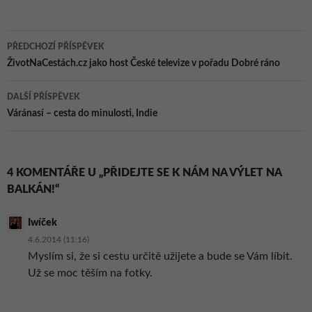
zvířátka do
Vysokého
Chvojna.
Navigace
PŘEDCHOZÍ PŘÍSPĚVEK
pro
ŽivotNaCestách.cz jako host České televize v pořadu Dobré ráno
příspěvky
DALŠÍ PŘÍSPĚVEK
Váránasí – cesta do minulosti, Indie
4 KOMENTÁŘE U „PŘIDEJTE SE K NÁM NA VÝLET NA
BALKÁN!“
Iwíček
4.6.2014 (11:16)
Myslím si, že si cestu určitě užijete a bude se Vám líbit.
Už se moc těším na fotky.