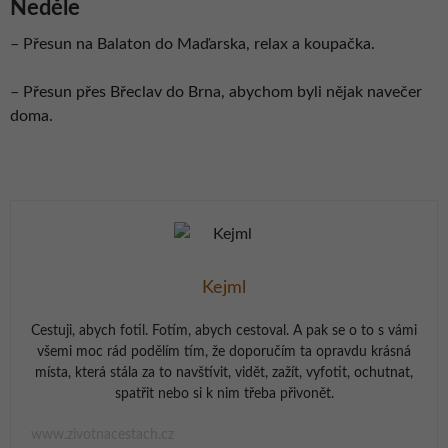
Neděle
– P
řesun na Balaton do Maďarska, relax a koupačka.
– P
řesun přes Břeclav do Brna, abychom byli nějak navečer
doma.
Kejml
Cestuji, abych fotil. Fotím, abych cestoval. A pak se o to s vámi
všemi moc rád podělím tím, že doporučím ta opravdu krásná
místa, která stála za to navštívit, vidět, zažít, vyfotit, ochutnat,
spatřit nebo si k nim třeba přivonět.
www.zivotnacestach.cz