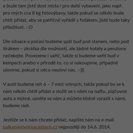
a bude tam jistě dost místa i pro další vybavení, jako např.
pro mých cca 8 kg fotovýbavy, takže pokud se někdo bude
chtít přidat, aby se patřičně vyřádil s foťákem, jistě bude taky
příležitost. :-D
Dle situace a počasí budeme spát buď pod stanem, nebo pod
širákem – zkrátka dle možností, ale žádné hotely a penziony
nečekejte. Povezeme i vařič, takže si budeme vařit buď v
kempech anebo v přírodě to, co si nakoupíme, případně
ulovíme, pokud si něco neuloví nás. :-)))
V autě budeme mít 6 – 7 míst volných, takže pokud by se k
nám někdo chtěl přidat a složit se s námi na naftu, půjčovné
auta a mýtné, ozvěte se nám a můžete klidně vyrazit s námi,
budeme rádi.
Jestliže se k nám chcete přidat, napište nám na e-mail
balkan@zivotnacestach.cz
nejpozději do 14.6. 2014.