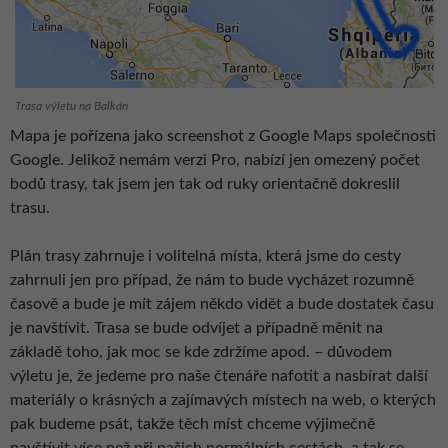
Trasa výletu na Balkán
Mapa je pořízena jako screenshot z Google Maps společnosti
Google. Jelikož nemám verzi Pro, nabízí jen omezený počet
bodů trasy, tak jsem jen tak od ruky orientačně dokreslil
trasu.
Plán trasy zahrnuje i volitelná místa, která jsme do cesty
zahrnuli jen pro případ, že nám to bude vycházet rozumně
časově a bude je mít zájem někdo vidět a bude dostatek času
je navštívit. Trasa se bude odvíjet a případně měnit na
základě toho, jak moc se kde zdržíme apod. – důvodem
výletu je, že jedeme pro naše čtenáře nafotit a nasbírat další
materiály o krásných a zajímavých místech na web, o kterých
pak budeme psát, takže těch míst chceme výjimečně
navštívit více než při našich normálních cestách, a tak se