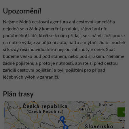
Upozornění!
Nejsme žádná cestovní agentura ani cestovní kancelář a
nejedná se o žádný komerční produkt, zájezd ani nic
podobného! Lidé, kteří se k nám přidají, se s námi složí pouze
na nutné výdaje za půjčení auta, naftu a mýtné. Jídlo i nocleh
si každý řeší individuálně a nejsou zahrnuty v ceně. Spát
budeme venku buď pod stanem, nebo pod širákem. Nemáme
žádné pojištění, a proto je nutností, abyste si před cestou
zařídili cestovní pojištění a byli pojištěni pro případ
léčebných výloh v zahraničí.
Plán trasy