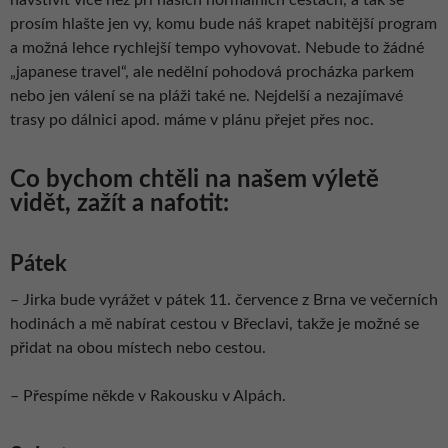
prosím hlašte jen vy, komu bude náš krapet nabitější program
a možná lehce rychlejší tempo vyhovovat. Nebude to žádné
„japanese travel“, ale nedělní pohodová procházka parkem
nebo jen válení se na pláži také ne. Nejdelší a nezajímavé
trasy po dálnici apod. máme v plánu přejet přes noc.
Co bychom chtěli na našem výletě
vidět, zažít a nafotit:
Pátek
– Jirka bude vyrážet v pátek 11. července z Brna ve večerních
hodinách a mě nabírat cestou v Břeclavi, takže je možné se
přidat na obou místech nebo cestou.
– Přespíme někde v Rakousku v Alpách.