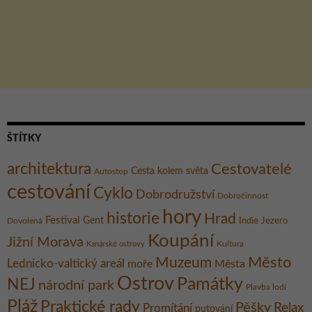
ŠTÍTKY
architektura
Cestovatelé
Cesta kolem světa
Autostop
cestování
Cyklo
Dobrodružství
Dobročinnost
hory
historie
Hrad
Festival
Gent
Dovolená
Indie
Jezero
Koupání
Jižní Morava
Kultura
Kanárské ostrovy
Město
Muzeum
Lednicko-valtický areál
moře
Města
Ostrov
Památky
NEJ
národní park
Plavba lodí
Pláž
Praktické rady
Pěšky
Relax
Promítání
putování