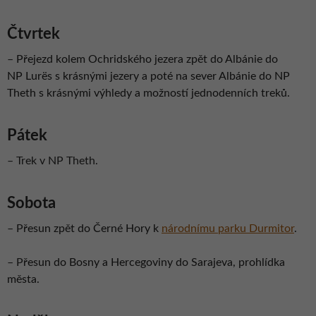
Čtvrtek
–
Přejezd kolem Ochridského jezera zpět do Albánie do
NP Lurës s krásnými jezery a poté na sever Albánie do NP
Theth s krásnými výhledy a možností jednodenních treků.
Pátek
– Trek v NP Theth.
Sobota
– P
řesun zpět do Černé Hory k
národnímu parku Durmitor
.
– P
řesun do Bosny a Hercegoviny do Sarajeva, prohlídka
města.