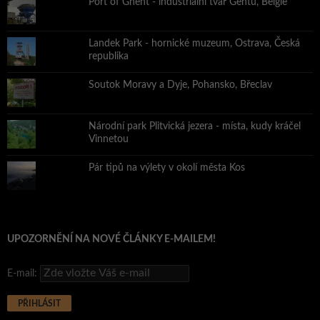
Port of Ghent - industriální tvář Gentu, Belgie
Landek Park - hornické muzeum, Ostrava, Česká
republika
Soutok Moravy a Dyje, Pohansko, Břeclav
Národní park Plitvická jezera - místa, kudy kráčel
Vinnetou
Pár tipů na výlety v okolí města Kos
UPOZORNĚNÍ NA NOVÉ ČLÁNKY E-MAILEM!
E-mail: