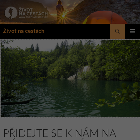
Přejít
k
obsahu
webu
Hledat
Život na cestách
ZÁKLAD
NAVIGA
MENU
PŘIDEJTE SE K NÁM NA