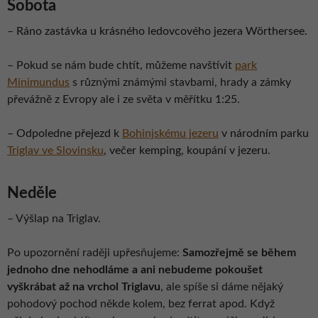
Sobota
–
Ráno zastávka u krásného ledovcového jezera Wörthersee.
– Pokud se nám bude chtít, můžeme navštívit
park
Minimundus
s různými známými stavbami, hrady a zámky
převážně z Evropy ale i ze světa v měřítku 1:25.
– Odpoledne přejezd k
Bohinjskému jezeru
v národním parku
Triglav ve Slovinsku
, večer kemping, koupání v jezeru.
Neděle
– Výšlap na Triglav.
Po upozornění raději upřesňujeme:
Samozřejmě se během
jednoho dne nehodláme a ani nebudeme pokoušet
vyškrábat až na vrchol Triglavu
, ale spíše si dáme nějaký
pohodový pochod někde kolem, bez ferrat apod. Když