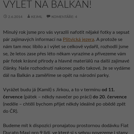
VÝLET NA BALKÁN!
2.6.2014
KEJML
KOMENTÁŘE: 4
Minulý rok jsme pro vás vyrazili nafotit nějaké fotky a sepsat
pár zajímavých informací na
Plitvická jezera
. A protože se
nám tam moc líbilo a i výlet se celkově vydařil, rozhodli jsme
se, že letos zase přes léto někam vyrazíme a přivezeme vám
pár fotek krásné přírody a hlavně materiálů na další zajímavé
články. Naše rozhodnutí nakonec padlo takové, že se vydáme
dál na Balkán a zaměříme se opět na národní parky.
Vyrážet budu já (Kamil) s Jirkou, a to v termínu
od 11.
července
(pátek – někdy navečer po práci)
do 20. července
(neděle – chtěli bychom přijet někdy ideálně po obědě zpět
do ČR).
Budeme mít k dispozici pronajatou prostornou dodávku Fiat
Ducato Maxi pro 9 lidí, ve které si s sebou povezeme i stany