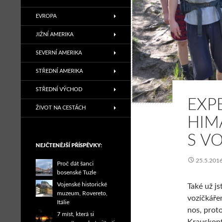
EVROPA
JIŽNÍ AMERIKA
SEVERNÍ AMERIKA
STŘEDNÍ AMERIKA
STŘEDNÍ VÝCHOD
EXP
ŽIVOT NA CESTÁCH
HIM
S V
NEJČTENĚJŠÍ PŘÍSPĚVKY:
25.5.201
Proč dát šanci
bosenské Tuzle
Vojenské historické
Také už js
muzeum, Rovereto,
vozíčkáře
Itálie
nos, prot
7 míst, která si