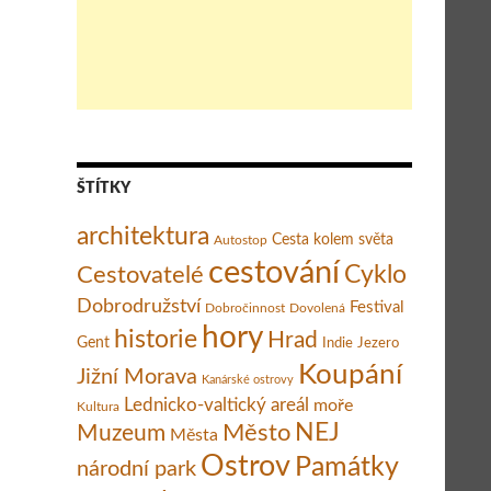
ŠTÍTKY
architektura
Cesta kolem světa
Autostop
cestování
Cestovatelé
Cyklo
Dobrodružství
Festival
Dobročinnost
Dovolená
hory
historie
Hrad
Gent
Indie
Jezero
Koupání
Jižní Morava
Kanárské ostrovy
Lednicko-valtický areál
moře
Kultura
Město
NEJ
Muzeum
Města
Ostrov
Památky
národní park