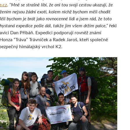
.cz
.
“Mně se strašně líbí, že oni tou svojí cestou ukazují, že
tižením nejsou žádní exoti, kolem nichž bychom měli chodit
ěli bychom je brát jako rovnocenné lidi a jsem rád, že toto
chystaná expedice pošle dál, takže jim všem držím palce,”
řekl
ravici Dan Přibáň. Expedici podporují rovněž známí
 Honza “Tráva” Trávníček a Radek Jaroš, kteří společně
ebezpečný himálajský vrchol K2.