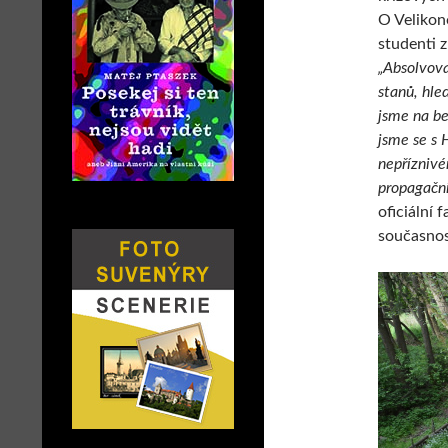
O Velikon
studenti z
„Absolvova
stanů, hled
jsme na be
jsme se s 
nepříznivé
propagační
oficiální
současnos