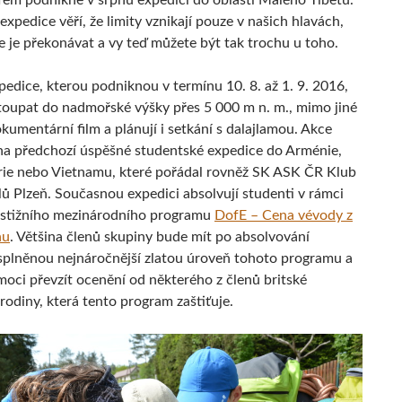
em podnikne v srpnu expedici do oblasti Malého Tibetu.
expedice věří, že limity vznikají pouze v našich hlavách,
e je překonávat a vy teď můžete být tak trochu u toho.
edice, kterou podniknou v termínu 10. 8. až 1. 9. 2016,
stoupat do nadmořské výšky přes 5 000 m n. m., mimo jiné
kumentární film a plánují i setkání s dalajlamou. Akce
na předchozí úspěšné studentské expedice do Arménie,
rie nebo Vietnamu, které pořádal rovněž SK ASK ČR Klub
lů Plzeň. Současnou expedici absolvují studenti v rámci
estižního mezinárodního programu
DofE – Cena vévody z
hu
. Většina členů skupiny bude mít po absolvování
splněnou nejnáročnější zlatou úroveň tohoto programu a
moci převzít ocenění od některého z členů britské
rodiny, která tento program zaštiťuje.