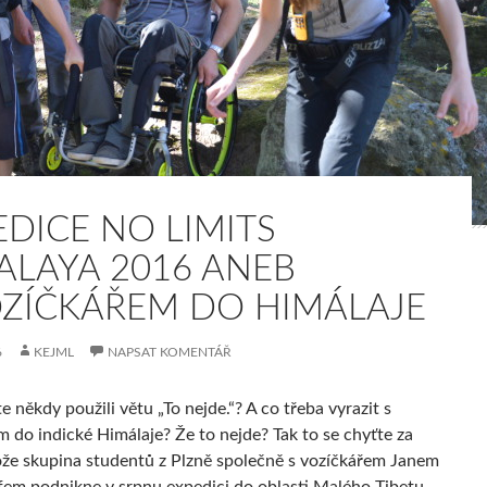
EDICE NO LIMITS
ALAYA 2016 ANEB
OZÍČKÁŘEM DO HIMÁLAJE
6
KEJML
NAPSAT KOMENTÁŘ
te někdy použili větu „To nejde.“? A co třeba vyrazit s
m do indické Himálaje? Že to nejde? Tak to se chyťte za
ože skupina studentů z Plzně společně s vozíčkářem Janem