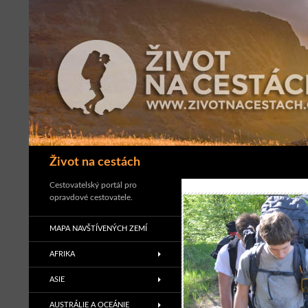
Přejít
k
obsahu
webu
Hledat
Život na cestách
Cestovatelský portál pro
opravdové cestovatele.
MAPA NAVŠTÍVENÝCH ZEMÍ
AFRIKA
ASIE
AUSTRÁLIE A OCEÁNIE