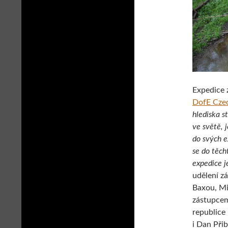
Expedice 
DofE Czec
hlediska s
ve světě, 
do svých e
se do těch
expedice j
udělení z
Baxou, Mi
zástupcem
republice
i Dan Při