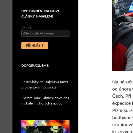
UPOZORNĚNÍ NA NOVÉ
ČLÁNKY E-MAILEM!
E-mail:
DOPORUČUJEME:
Na náročn
Cestovinky.cz -
zajímavá místa
pro cestování po světě
od února 
Čech. Při
Extrem Tour - aktivní dovolená
expedice 
na kole, na horách i na lodi
Plzni kurz
budhistic
skupinové
krizových 