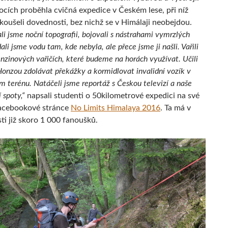
ocích proběhla cvičná expedice v Českém lese, při níž
koušeli dovednosti, bez nichž se v Himálaji neobejdou.
li jsme noční topografii, bojovali s nástrahami vymrzlých
ali jsme vodu tam, kde nebyla, ale přece jsme ji našli. Vařili
nzinových vařičích, které budeme na horách využívat. Učili
Honzou zdolávat překážky a kormidlovat invalidní vozík v
m terénu. Natáčeli jsme reportáž s Českou televizí a naše
 spoty,“
napsali studenti o 50kilometrové expedici na své
 facebookové stránce
No Limits Himalaya 2016
. Ta má v
ti již skoro 1 000 fanoušků.