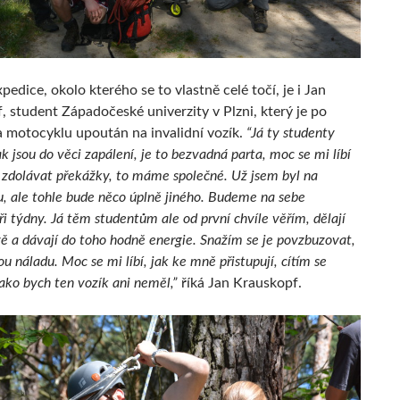
edice, okolo kterého se to vlastně celé točí, je i Jan
, student Západočeské univerzity v Plzni, který je po
 motocyklu upoután na invalidní vozík.
“Já ty studenty
ak jsou do věci zapálení, je to bezvadná parta, moc se mi líbí
ť zdolávat překážky, to máme společné. Už jsem byl na
, ale tohle bude něco úplně jiného. Budeme na sebe
ři týdny. Já těm studentům ale od první chvíle věřím, dělají
vě a dávají do toho hodně energie. Snažím se je povzbuzovat,
ou náladu. Moc se mi líbí, jak ke mně přistupují, cítím se
jako bych ten vozík ani neměl,”
říká Jan Krauskopf.