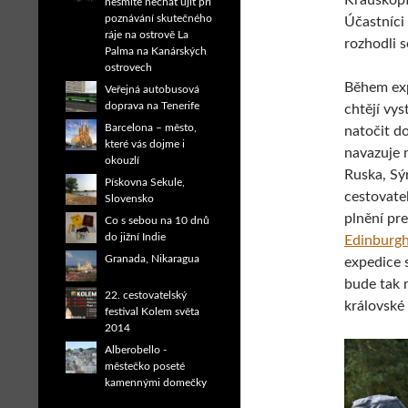
Krauskopf
nesmíte nechat ujít při
poznávání skutečného
Účastníci 
ráje na ostrově La
rozhodli s
Palma na Kanárských
ostrovech
Během exp
Veřejná autobusová
doprava na Tenerife
chtějí vy
Barcelona – město,
natočit do
které vás dojme i
navazuje 
okouzlí
Ruska, Sý
Pískovna Sekule,
cestovate
Slovensko
plnění pr
Co s sebou na 10 dnů
do jižní Indie
Edinburg
Granada, Nikaragua
expedice 
bude tak 
22. cestovatelský
královské 
festival Kolem světa
2014
Alberobello -
městečko poseté
kamennými domečky