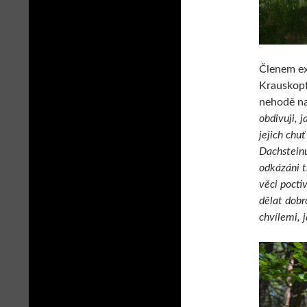
Členem exp
Krauskopf
nehodě na
obdivuji, j
jejich chu
Dachsteinu
odkázáni t
věci pocti
dělat dobr
chvílemi, 