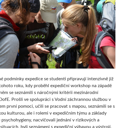
é podmínky expedice se studenti připravují intenzivně již
tohoto roku, kdy proběhl expediční workshop na západě
 něm se seznámili s náročnými kritérii mezinárodní
DofE. Prošli ve spolupráci s Vodní záchrannou službou v
em první pomoci, učili se pracovat s mapou, seznámili se s
kou kulturou, ale i rolemi v expedičním týmu a základy
 psychohygieny, nacvičovali jednání v rizikových a
situacích, byli seznámeni s expediční výbavou a výstrojí.