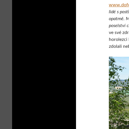
www.dofe
lidé s pos
opatrně. M
poselství 
ve své zd
horolezci
zdolali n