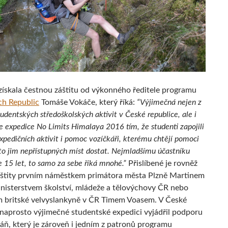
získala čestnou záštitu od výkonného ředitele programu
h Republic
Tomáše Vokáče, který říká:
“Výjimečná nejen z
tudentských středoškolských aktivit v České republice, ale i
je expedice No Limits Himalaya 2016 tím, že studenti zapojili
xpedičních aktivit i pomoc vozíčkáři, kterému chtějí pomoci
to jim nepřístupných míst dostat. Nejmladšímu účastníku
e 15 let, to samo za sebe říká mnohé.”
Přislíbené je rovněž
áštity prvním náměstkem primátora města Plzně Martinem
nisterstvem školství, mládeže a tělovýchovy ČR nebo
 britské velvyslankyně v ČR Timem Voasem. V České
 naprosto výjimečné studentské expedici vyjádřil podporu
báň, který je zároveň i jedním z patronů programu