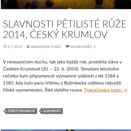
SLAVNOSTI PĚTILISTÉ RŮŽE
2014, ČESKÝ KRUMLOV
6.7.2014
WANDERER STARS
KOMENTÁŘE: 2
V renesančním duchu, tak jako každý rok, proběhla sláva v
Českém Krumlově (20. – 22. 6. 2014). Tématem letošního
ročníku bylo připomenutí významné události z let 1584 a
1585, kdy bylo panu Vilému z Rožmberka uděleno nejvyšší
Slav
říšské vyznamenání, Řád zlatého rouna.
Pokračování textu
→
ČESKÝ KRUMLOV
SLAVNOSTI