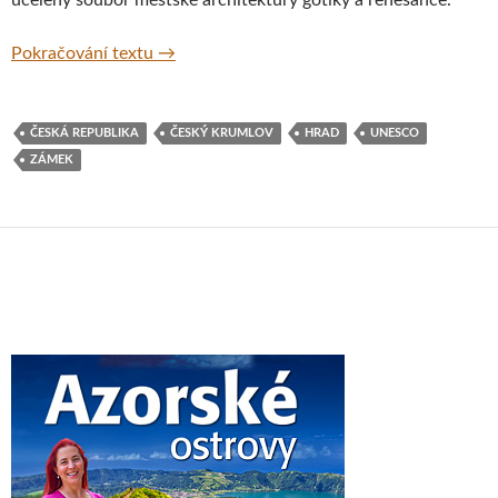
Český Krumlov, Česká republika
Pokračování textu
→
ČESKÁ REPUBLIKA
ČESKÝ KRUMLOV
HRAD
UNESCO
ZÁMEK