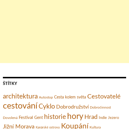
ŠTÍTKY
architektura
Cestovatelé
Cesta kolem světa
Autostop
cestování
Cyklo
Dobrodružství
Dobročinnost
hory
historie
Hrad
Festival
Gent
Dovolená
Indie
Jezero
Koupání
Jižní Morava
Kultura
Kanárské ostrovy