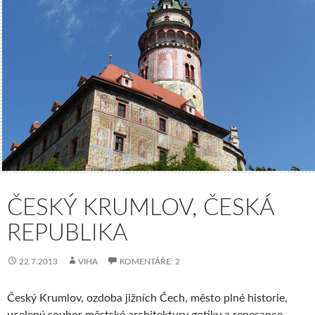
ČESKÝ KRUMLOV, ČESKÁ
REPUBLIKA
22.7.2013
VIHA
KOMENTÁŘE: 2
Český Krumlov, ozdoba jižních Čech, město plné historie,
ucelený soubor městské architektury gotiky a renesance.