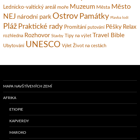
Město
Muzeum
Lednicko-valtický areál
moře
Města
Ostrov
Památky
NEJ
národní park
Plavba lodí
Pláž
Praktické rady
Pěšky
Relax
Promítání
putování
Rozhovor
Travel Bible
rozhledna
Tipy na výlet
Stavby
UNESCO
Ubytování
Život na cestách
Výlet
MAPA NAVŠTÍVENÝCH ZEMÍ
AFRIKA
ETIOPIE
KAPVERDY
MAROKO