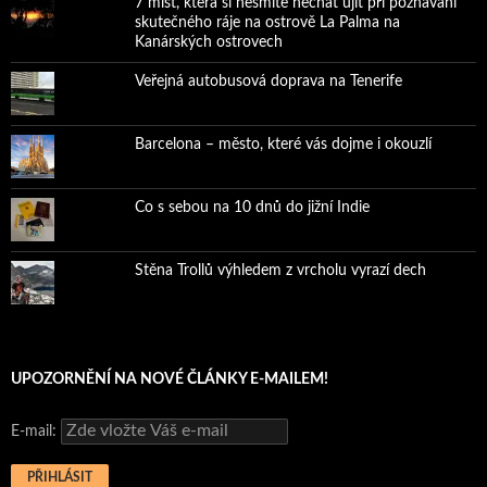
7 míst, která si nesmíte nechat ujít při poznávání
skutečného ráje na ostrově La Palma na
Kanárských ostrovech
Veřejná autobusová doprava na Tenerife
Barcelona – město, které vás dojme i okouzlí
Co s sebou na 10 dnů do jižní Indie
Stěna Trollů výhledem z vrcholu vyrazí dech
UPOZORNĚNÍ NA NOVÉ ČLÁNKY E-MAILEM!
E-mail: