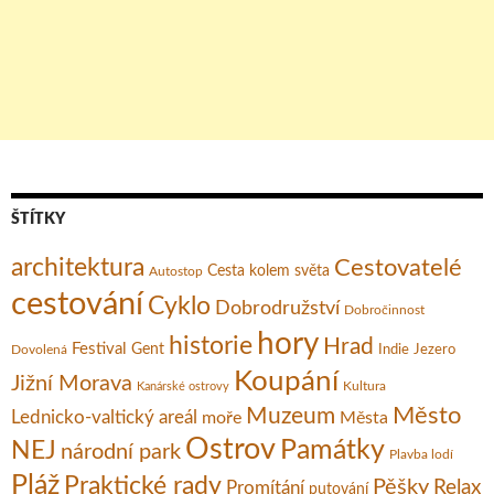
ŠTÍTKY
architektura
Cestovatelé
Cesta kolem světa
Autostop
cestování
Cyklo
Dobrodružství
Dobročinnost
hory
historie
Hrad
Festival
Gent
Dovolená
Indie
Jezero
Koupání
Jižní Morava
Kultura
Kanárské ostrovy
Město
Muzeum
Lednicko-valtický areál
moře
Města
Ostrov
Památky
NEJ
národní park
Plavba lodí
Pláž
Praktické rady
Pěšky
Relax
Promítání
putování