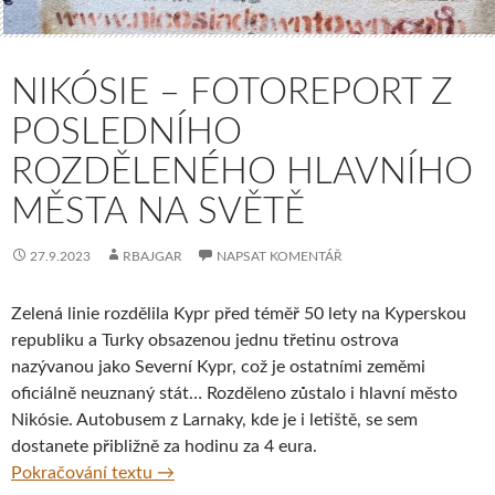
NIKÓSIE – FOTOREPORT Z
POSLEDNÍHO
ROZDĚLENÉHO HLAVNÍHO
MĚSTA NA SVĚTĚ
27.9.2023
RBAJGAR
NAPSAT KOMENTÁŘ
Zelená linie rozdělila Kypr před téměř 50 lety na Kyperskou
republiku a Turky obsazenou jednu třetinu ostrova
nazývanou jako Severní Kypr, což je ostatními zeměmi
oficiálně neuznaný stát… Rozděleno zůstalo i hlavní město
Nikósie. Autobusem z Larnaky, kde je i letiště, se sem
dostanete přibližně za hodinu za 4 eura.
Nikósie – fotoreport z posledního rozdělen
Pokračování textu
→