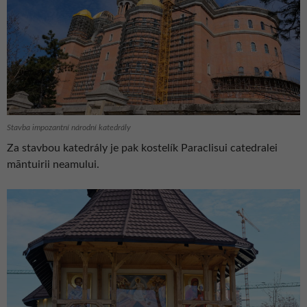
Stavba impozantní národní katedrály
Za stavbou katedrály je pak kostelík Paraclisui catedralei
māntuirii neamului.