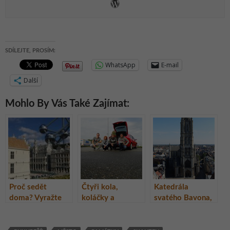
SDÍLEJTE, PROSÍM:
WhatsApp
E-mail
Další
Mohlo By Vás Také Zajímat:
Proč sedět
Čtyři kola,
Katedrála
doma? Vyražte
koláčky a
svatého Bavona,
na víkend do
kamarádi aneb
Gent, Belgie
Bruselu!
Amsterdam na