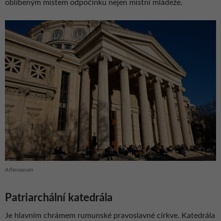
oblíbeným místem odpočinku nejen místní mládeže.
Athenaeum
Patriarchální katedrála
Je hlavním chrámem rumunské pravoslavné církve. Katedrála