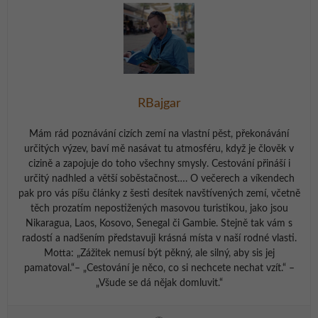
RBajgar
Mám rád poznávání cizích zemí na vlastní pěst, překonávání
určitých výzev, baví mě nasávat tu atmosféru, když je člověk v
cizině a zapojuje do toho všechny smysly. Cestování přináší i
určitý nadhled a větší soběstačnost…. O večerech a víkendech
pak pro vás píšu články z šesti desítek navštívených zemí, včetně
těch prozatím nepostižených masovou turistikou, jako jsou
Nikaragua, Laos, Kosovo, Senegal či Gambie. Stejně tak vám s
radostí a nadšením představuji krásná místa v naší rodné vlasti.
Motta: „Zážitek nemusí být pěkný, ale silný, aby sis jej
pamatoval.“– „Cestování je něco, co si nechcete nechat vzít.“ –
„Všude se dá nějak domluvit.“