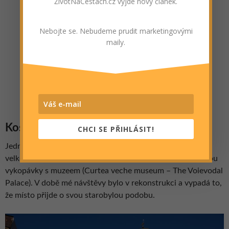
ŽivotNaCestách.cz vyjde nový článek.
Nebojte se. Nebudeme prudit marketingovými
maily.
U památníku holocaustu
Kostelík Curtea Veche (Old Court Church)
CHCI SE PŘIHLÁSIT!
Jedná se o nejstarší dochovaný kostel v Bukurešti, prošel
velkou rekonstrukcí v letech 1928 až 1935. Hned vedle jsou
vykopávky s muzeem (Curtea veche museum – The Voievodal
Palace). V době mé návštěvy bylo v rekonstrukci a vypadá to,
že místo přijde o svou starobylou podobu.