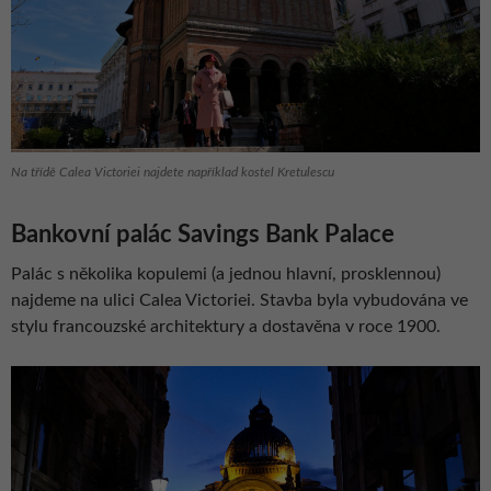
Na třídě Calea Victoriei najdete například kostel Kretulescu
Bankovní palác Savings Bank Palace
Palác s několika kopulemi (a jednou hlavní, prosklennou)
najdeme na ulici Calea Victoriei. Stavba byla vybudována ve
stylu francouzské architektury a dostavěna v roce 1900.