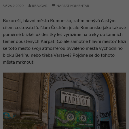
26.9.2020
RBAJGAR
NAPSAT KOMENTÁŘ
Bukurešť, hlavní město Rumunska, zatím nebývá častým
cílem cestovatelů. Nám Čechům je ale Rumunsko jako takové
poměrně blízké; už desítky let vyrážíme na treky do tamních
téměř opuštěných Karpat. Co ale samotné hlavní město? Blíží
se toto město svojí atmosférou bývalého města východního
bloku Berlínu nebo třeba Varšavě? Pojďme se do tohoto
města mrknout.