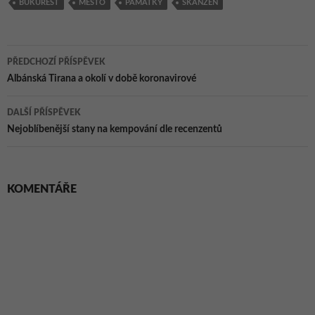
víkend
BUKUREŠŤ
MĚSTO
PAMÁTKY
SKANZEN
Navigace
PŘEDCHOZÍ PŘÍSPĚVEK
pro
Albánská Tirana a okolí v době koronavirové
příspěvky
DALŠÍ PŘÍSPĚVEK
Nejoblíbenější stany na kempování dle recenzentů
KOMENTÁŘE