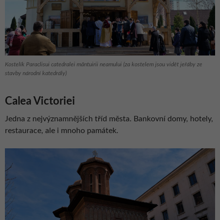
Kostelík Paraclisui catedralei māntuirii neamului (za kostelem jsou vidět jeřáby ze
stavby národní katedrály)
Calea Victoriei
Jedna z nejvýznamnějších tříd města. Bankovní domy, hotely,
restaurace, ale i mnoho památek.