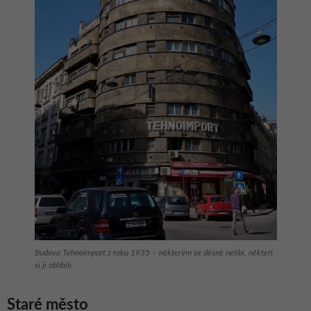
Budova Tehnoimport z roku 1935 – některým se děsně nelíbí, někteří
si ji oblíbili
Staré město