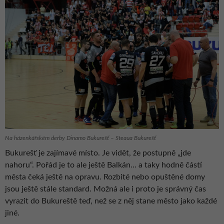
Na házenkářském derby Dinamo Bukurešť – Steaua Bukurešť
Bukurešť je zajímavé místo. Je vidět, že postupně „jde
nahoru“. Pořád je to ale ještě Balkán… a taky hodně částí
města čeká ještě na opravu. Rozbité nebo opuštěné domy
jsou ještě stále standard. Možná ale i proto je správný čas
vyrazit do Bukureště teď, než se z něj stane město jako každé
jiné.