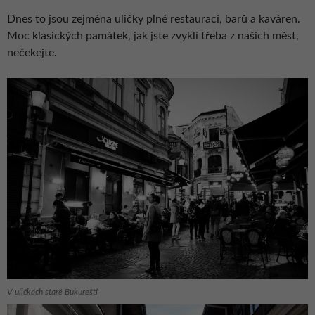
Dnes to jsou zejména uličky plné restaurací, barů a kaváren.
Moc klasických památek, jak jste zvyklí třeba z našich měst,
nečekejte.
V uličkách staré Bukurešti