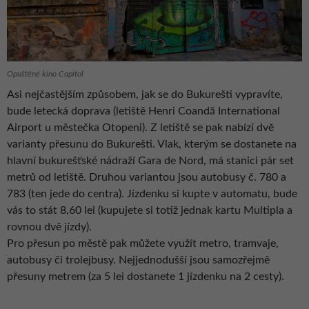
Opuštěné kino Capitol
Asi nejčastějším způsobem, jak se do Bukurešti vypravíte,
bude letecká doprava (letiště Henri Coandă International
Airport u městečka Otopeni). Z letiště se pak nabízí dvě
varianty přesunu do Bukurešti. Vlak, kterým se dostanete na
hlavní bukurešťské nádraží Gara de Nord, má stanici pár set
metrů od letiště. Druhou variantou jsou autobusy č. 780 a
783 (ten jede do centra). Jízdenku si kupte v automatu, bude
vás to stát 8,60 lei (kupujete si totiž jednak kartu Multipla a
rovnou dvě jízdy).
Pro přesun po městě pak můžete využít metro, tramvaje,
autobusy či trolejbusy. Nejjednodušší jsou samozřejmě
přesuny metrem (za 5 lei dostanete 1 jízdenku na 2 cesty).