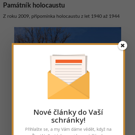
Památník holocaustu
Z roku 2009, připomínka holocaustu z let 1940 až 1944
Nové články do Vaší
schránky!
Přihlašte se, a my Vám dáme vědět, když na