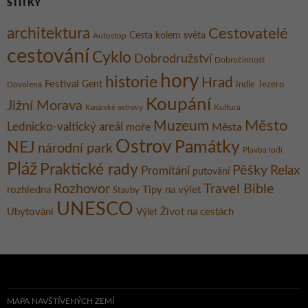
ŠTÍTKY
architektura
Cestovatelé
Cesta kolem světa
Autostop
cestování
Cyklo
Dobrodružství
Dobročinnost
hory
historie
Hrad
Festival
Gent
Dovolená
Indie
Jezero
Koupání
Jižní Morava
Kultura
Kanárské ostrovy
Město
Muzeum
Lednicko-valtický areál
moře
Města
Ostrov
Památky
NEJ
národní park
Plavba lodí
Pláž
Praktické rady
Pěšky
Relax
Promítání
putování
Rozhovor
Travel Bible
rozhledna
Tipy na výlet
Stavby
UNESCO
Ubytování
Život na cestách
Výlet
MAPA NAVŠTÍVENÝCH ZEMÍ