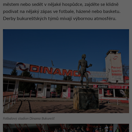
městem nebo sedět v nějaké hospůdce, zajděte se klidně
podívat na nějaký zápas ve fotbale, házené nebo basketu.
Derby bukurešťských týmů mívají výbornou atmosféru.
Fotbalový stadion Dinama Bukurešť