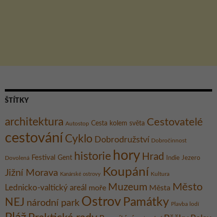
ŠTÍTKY
architektura
Cestovatelé
Cesta kolem světa
Autostop
cestování
Cyklo
Dobrodružství
Dobročinnost
hory
historie
Hrad
Festival
Gent
Dovolená
Indie
Jezero
Koupání
Jižní Morava
Kultura
Kanárské ostrovy
Město
Muzeum
Lednicko-valtický areál
moře
Města
Ostrov
Památky
NEJ
národní park
Plavba lodí