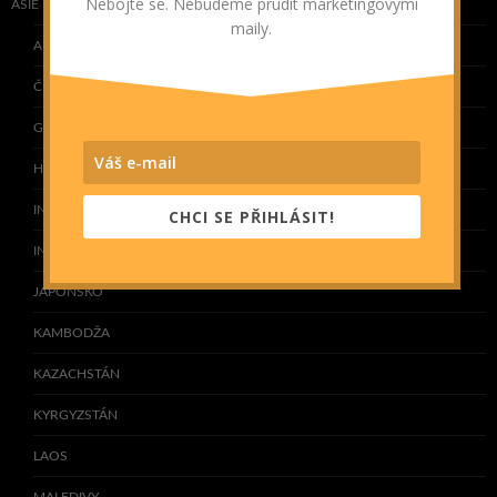
Nebojte se. Nebudeme prudit marketingovými
ASIE
maily.
ARMÉNIE
ČÍNA
GRUZIE
HONG KONG
INDIE
CHCI SE PŘIHLÁSIT!
INDONÉSIE
JAPONSKO
KAMBODŽA
KAZACHSTÁN
KYRGYZSTÁN
LAOS