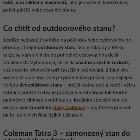
totiž jeho základní vlastnosti,
jako je materiál konstrukce,
počet plášťů nebo rozměry stanu.
Co chtít od outdoorového stanu?
Jestliže nejčastěji vyrážíte na pěší túry nebo cyklovýlety do
přírody, chtějte
outdoorový stan.
Ten je skladný a lehký,
takže se vám s ním bude pohodlně cestovat i na delší
vzdálenosti. Výhodou je, že se dá
snadno a rychle rozložit,
což oceníte především při častějším stěhování. Z hlediska
odolnosti vůči nepříznivým podmínkám počasí jsou nejlepší
volbou
dvouplášťové stany
– vnější vrstva odolá vodě i větru,
zatímco vnitřní vrstva je prodyšná a zabraňuje tak tvorbě
nadměrné vlhkosti uvnitř stanu. Ideálním společníkem do
nečasu jsou
turistické
stany Coleman
– pojďme se podívat
na to, co o nich říkají jejich uživatelé.
Coleman Tatra 3 – samonosný stan do