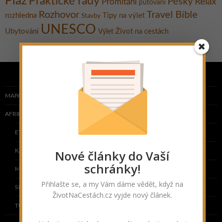
Pláž
Praktické rady
Pěšky
Relax
Promítání
putování
Rozhovor
Travel Bible
rozhledna
Tipy na výlet
Stavby
UNESCO
Ubytování
Život na cestách
Výlet
MAPA NAVŠTÍVENÝCH ZEMÍ
AFRIKA
ETIOPIE
Nové články do Vaší
KAPVERDY
schránky!
MAROKO
Přihlašte se, a my Vám dáme vědět, když na
SENEGAL
ŽivotNaCestách.cz vyjde nový článek.
TUNISKO