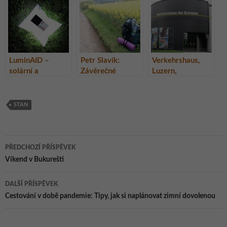
LuminAID –
Petr Slavík:
Verkehrshaus,
solární a
Závěrečné
Luzern,
vodotěsná LED
vyhodnocení
Švýcarsko
svítilna v sáčku
dvoudenní cesty
STAN
Navigace
PŘEDCHOZÍ PŘÍSPĚVEK
pro
Víkend v Bukurešti
příspěvky
DALŠÍ PŘÍSPĚVEK
Cestování v době pandemie: Tipy, jak si naplánovat zimní dovolenou