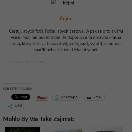
Kejml
Cestuji, abych fotil. Fotím, abych cestoval. A pak se o to s vámi
všemi moc rád podělím tím, že doporučím ta opravdu krásná
místa, která stála za to navštívit, vidět, zažít, vyfotit, ochutnat,
spatřit nebo si k nim třeba přivonět.
www.zivotnacestach.cz
SDÍLEJTE, PROSÍM:
WhatsApp
E-mail
Další
Mohlo By Vás Také Zajímat: