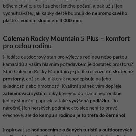
během chvíle, a to i za zhoršeného počasí, a pak už si jen
vychutnáváte, jak kapky deště bubnují do
nepromokavého
pláště s vodním sloupcem 4 000 mm.
Coleman Rocky Mountain 5 Plus – komfort
pro celou rodinu
Hledáte outdoorový stan pro výlety s rodinou nebo partou
kamarádů a vaším hlavním požadavkem je dostatek prostoru?
Stan Coleman Rocky Mountain je podle recenzentů
skutečně
prostorný,
což se ale nikterak nepodepisuje na jeho
skladnosti nebo hmotnosti. Kvalitní spánek vám dopřeje
zatemňovací systém,
díky kterému do stanu nepronikne
jediný sluneční paprsek, a také
vyvýšená podlážka.
Do
náročnějších horských podmínek to sice není to pravé
ořechové, ale
do kempu s rodinou je to trefa do černého!
Inspirovat se
hodnocením zkušených turistů a outdoorových