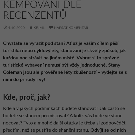
KEMPOVÁNÍ DLE
RECENZENTŮ
4.10.2020
KEJML
NAPSAT KOMENTÁŘ
Chystáte se vyrazit pod stan? Ať už je vaším cílem pěší
turistika nebo cyklovýlety, stanování je skvělý způsob, jak
každou noc strávit na jiném místě. Vybrat si to správné
turistické vybavení nemusí být vždy jednoduché. Stany
Coleman jsou ale prověřené léty zkušeností – vydejte se s
nimi do přírody i vy!
Kde, proč, jak?
Kde a v jakých podmínkách budete stanovat? Jak často se
budete se stanem přemísťovat? A kolik vás bude ve stanu
nocovat? Tyto a mnohé další otázky je třeba si zodpovědět
předtím, než se pustíte do shánění stanu.
Odvíjí se od nich