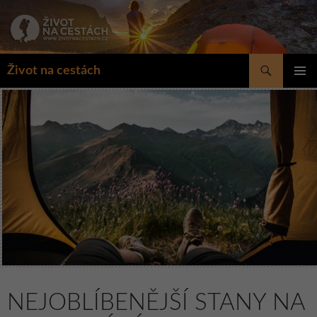
Přejít
k
obsahu
webu
Hledat
Život na cestách
ZÁKLAD
NAVIGA
MENU
NEJOBLÍBENĚJŠÍ STANY NA